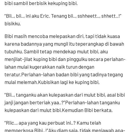
bibi sambil berbisik kekuping bibi.
“Bii.., bii.., ini aku Eric. Tenang bii.., sshheett.., shhett..!”
bisikku.
Bibi masih mencoba melepaskan diri, tapi tidak kuasa
karena badannya yang mungil itu teperangkap di bawah
tubuhku. Sambil tetap mendekap mulut bibi, aku
menjilat-jilat kuping bibi dan pinggulku secara perlahan-
lahan mulai kugerakkan naik turun dengan
teratur.Perlahan-lahan badan bibi yang tadinya tegang
mulai melemah.Kubisikan lagi ke kuping bibi,
“Bii.., tanganku akan kulepaskan dari mulut bibi, asal bibi
janji jangan berteriak yaa..?”Perlahan-lahan tanganku
kulepaskan dari mulut bibi.Kemudian Bibi berkata,
“Riic.., apa yang kau perbuat ini..? Kamu telah
memperkosa Bibi..!”Aku diam saja, tidak menjawab apa-