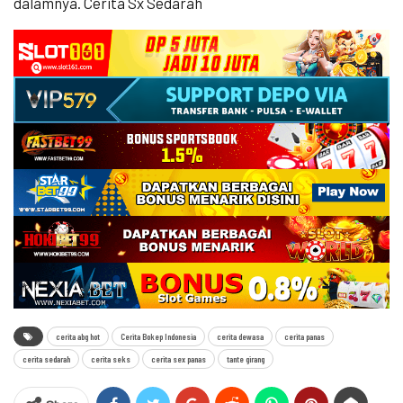
dalamnya. Cerita Sx Sedarah
cerita abg hot
Cerita Bokep Indonesia
cerita dewasa
cerita panas
cerita sedarah
cerita seks
cerita sex panas
tante girang