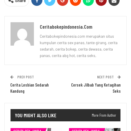
Share
Ceritabokepindonesia.com
Ceritabokepindonesia.com merupakan situs
kumpulan cerita sex panas, tante girang, cerita
sedarah, cerita bokep, cerita dewasa, cerita
panas, cerita abg hot, cerita seks,
PREV POST
NEXT POST
Cerita Lesbian Sedarah
Cersek Jilbab Yang Ketagihan
Kandung
Seks
YOU MIGHT ALSO LIKE
More From Author