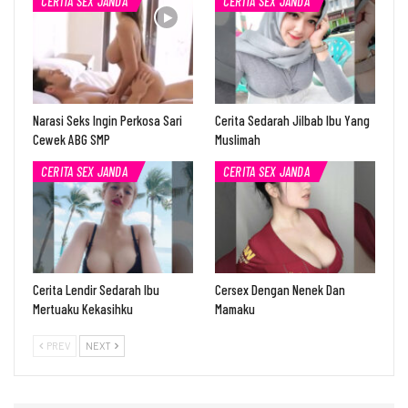
CERITA SEX JANDA
CERITA SEX JANDA
Narasi Seks Ingin Perkosa Sari
Cerita Sedarah Jilbab Ibu Yang
Cewek ABG SMP
Muslimah
CERITA SEX JANDA
CERITA SEX JANDA
Cerita Lendir Sedarah Ibu
Cersex Dengan Nenek Dan
Mertuaku Kekasihku
Mamaku
PREV
NEXT