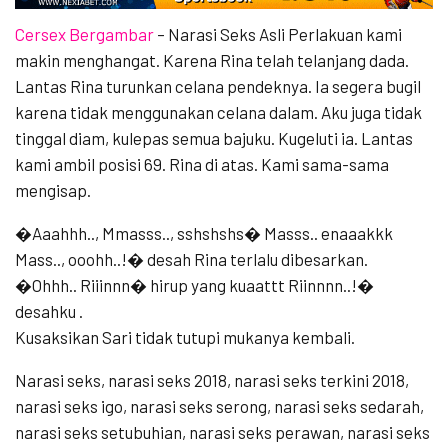
Cersex Bergambar
–
Narasi Seks Asli Perlakuan kami
makin menghangat. Karena Rina telah telanjang dada.
Lantas Rina turunkan celana pendeknya. Ia segera bugil
karena tidak menggunakan celana dalam. Aku juga tidak
tinggal diam, kulepas semua bajuku. Kugeluti ia. Lantas
kami ambil posisi 69. Rina di atas. Kami sama-sama
mengisap.
�Aaahhh.., Mmasss.., sshshshs� Masss.. enaaakkk
Mass.., ooohh..!� desah Rina terlalu dibesarkan.
�Ohhh.. Riiinnn� hirup yang kuaattt Riinnnn..!�
desahku .
Kusaksikan Sari tidak tutupi mukanya kembali.
Narasi seks, narasi seks 2018, narasi seks terkini 2018,
narasi seks igo, narasi seks serong, narasi seks sedarah,
narasi seks setubuhian, narasi seks perawan, narasi seks