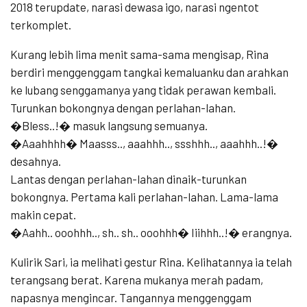
2018 terupdate, narasi dewasa igo, narasi ngentot
terkomplet.
Kurang lebih lima menit sama-sama mengisap, Rina
berdiri menggenggam tangkai kemaluanku dan arahkan
ke lubang senggamanya yang tidak perawan kembali.
Turunkan bokongnya dengan perlahan-lahan.
�Bless..!� masuk langsung semuanya.
�Aaahhhh� Maasss.., aaahhh.., ssshhh.., aaahhh..!�
desahnya.
Lantas dengan perlahan-lahan dinaik-turunkan
bokongnya. Pertama kali perlahan-lahan. Lama-lama
makin cepat.
�Aahh.. ooohhh.., sh.. sh.. ooohhh� Iiihhh..!� erangnya.
Kulirik Sari, ia melihati gestur Rina. Kelihatannya ia telah
terangsang berat. Karena mukanya merah padam,
napasnya mengincar. Tangannya menggenggam