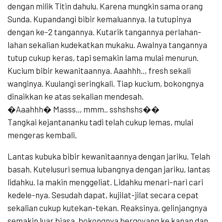
dengan milik Titin dahulu. Karena mungkin sama orang
Sunda. Kupandangi bibir kemaluannya. Ia tutupinya
dengan ke-2 tangannya. Kutarik tangannya perlahan-
lahan sekalian kudekatkan mukaku. Awalnya tangannya
tutup cukup keras, tapi semakin lama mulai menurun.
Kucium bibir kewanitaannya. Aaahhh.., fresh sekali
wanginya. Kuulangi seringkali. Tiap kucium, bokongnya
dinaikkan ke atas sekalian mendesah.
�Aaahhh� Masss.., mmm.. sshshshs��
Tangkai kejantananku tadi telah cukup lemas, mulai
mengeras kembali.
Lantas kubuka bibir kewanitaannya dengan jariku. Telah
basah. Kutelusuri semua lubangnya dengan jariku, lantas
lidahku. Ia makin menggeliat. Lidahku menari-nari cari
kedele-nya. Sesudah dapat, kujilat-jilat secara cepat
sekalian cukup kutekan-tekan. Reaksinya, gelinjangnya
semakin luar biasa, bokongnya bergoyang ke kanan dan