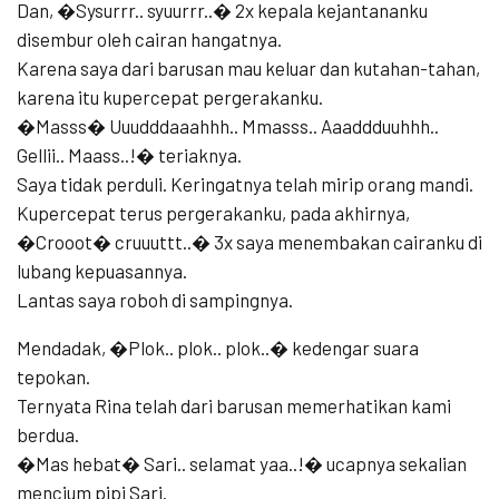
Dan, �Sysurrr.. syuurrr..� 2x kepala kejantananku
disembur oleh cairan hangatnya.
Karena saya dari barusan mau keluar dan kutahan-tahan,
karena itu kupercepat pergerakanku.
�Masss� Uuudddaaahhh.. Mmasss.. Aaaddduuhhh..
Gellii.. Maass..!� teriaknya.
Saya tidak perduli. Keringatnya telah mirip orang mandi.
Kupercepat terus pergerakanku, pada akhirnya,
�Crooot� cruuuttt..� 3x saya menembakan cairanku di
lubang kepuasannya.
Lantas saya roboh di sampingnya.
Mendadak, �Plok.. plok.. plok..� kedengar suara
tepokan.
Ternyata Rina telah dari barusan memerhatikan kami
berdua.
�Mas hebat� Sari.. selamat yaa..!� ucapnya sekalian
mencium pipi Sari.