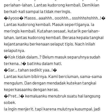
perlahan-lahan. Lantas kudorong kembali. Demikian
berkali-kali sampai ia tidak meringis.
�Ayooo� Masss.. aaahhh.. ooohhh.., ssshhhshshhh..!�
Lantas kudorong kembali. Masuk sepertiganya. Ia
meringis kembali. Kutahan sesaat, kutarik perlahan-
lahan, lantas kudorong kembali. Berasa kepala tangkai
kejantananku berkenaan selaput tipis. Nach inilah
selaputnya.
�Kok tidak dalam..? Belum masuk separuhnya sudah
terkena..!� batinku dalam hati.
�Sar.., tahan sedikit yaa..!�
Lantas kucium bibirnya. Kami berciuman, sama-sama
mengulum. Dan dengan mendadak kutekan tangkai
keperkasaanku dengan keras.
�Pret..!� kemaluanku menubruk suatu hal langsung
sobek.
Ia ingin menjerit, tapi karena mulutnya kusumpal, jadi