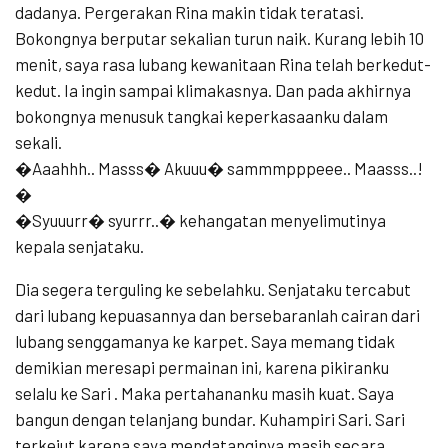
dadanya. Pergerakan Rina makin tidak teratasi.
Bokongnya berputar sekalian turun naik. Kurang lebih 10
menit, saya rasa lubang kewanitaan Rina telah berkedut-
kedut. Ia ingin sampai klimakasnya. Dan pada akhirnya
bokongnya menusuk tangkai keperkasaanku dalam
sekali.
�Aaahhh.. Masss� Akuuu� sammmpppeee.. Maasss..!
�
�Syuuurr� syurrr..� kehangatan menyelimutinya
kepala senjataku.
Dia segera terguling ke sebelahku. Senjataku tercabut
dari lubang kepuasannya dan bersebaranlah cairan dari
lubang senggamanya ke karpet. Saya memang tidak
demikian meresapi permainan ini, karena pikiranku
selalu ke Sari . Maka pertahananku masih kuat. Saya
bangun dengan telanjang bundar. Kuhampiri Sari. Sari
terkejut karena saya mendatanginya masih secara