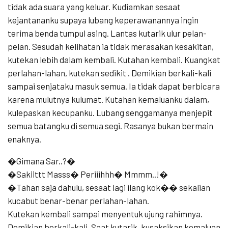
tidak ada suara yang keluar. Kudiamkan sesaat
kejantananku supaya lubang keperawanannya ingin
terima benda tumpul asing. Lantas kutarik ulur pelan-
pelan. Sesudah kelihatan ia tidak merasakan kesakitan,
kutekan lebih dalam kembali. Kutahan kembali. Kuangkat
perlahan-lahan, kutekan sedikit . Demikian berkali-kali
sampai senjataku masuk semua. Ia tidak dapat berbicara
karena mulutnya kulumat. Kutahan kemaluanku dalam,
kulepaskan kecupanku. Lubang senggamanya menjepit
semua batangku di semua segi. Rasanya bukan bermain
enaknya.
�Gimana Sar..?�
�Sakiittt Masss� Periiihhh� Mmmm..!�
�Tahan saja dahulu, sesaat lagi ilang kok�� sekalian
kucabut benar-benar perlahan-lahan.
Kutekan kembali sampai menyentuk ujung rahimnya.
Demikian berkali-kali. Saat kutarik, kusaksikan kemaluan