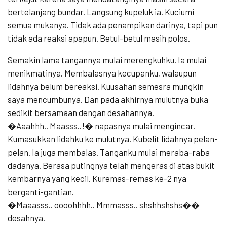
bertelanjang bundar. Langsung kupeluk ia. Kuciumi
semua mukanya. Tidak ada penampikan darinya, tapi pun
tidak ada reaksi apapun. Betul-betul masih polos.
Semakin lama tangannya mulai merengkuhku. Ia mulai
menikmatinya. Membalasnya kecupanku, walaupun
lidahnya belum bereaksi. Kuusahan semesra mungkin
saya mencumbunya. Dan pada akhirnya mulutnya buka
sedikit bersamaan dengan desahannya.
�Aaahhh.. Maasss..!� napasnya mulai mengincar.
Kumasukkan lidahku ke mulutnya. Kubelit lidahnya pelan-
pelan. Ia juga membalas. Tanganku mulai meraba-raba
dadanya. Berasa putingnya telah mengeras di atas bukit
kembarnya yang kecil. Kuremas-remas ke-2 nya
berganti-gantian.
�Maaasss.. oooohhhh.. Mmmasss.. shshhshshs��
desahnya.