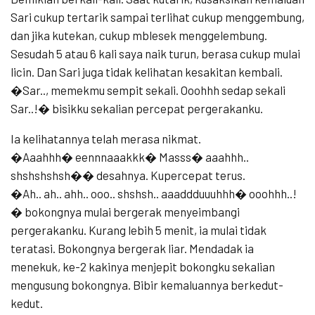
Sari cukup tertarik sampai terlihat cukup menggembung,
dan jika kutekan, cukup mblesek menggelembung.
Sesudah 5 atau 6 kali saya naik turun, berasa cukup mulai
licin. Dan Sari juga tidak kelihatan kesakitan kembali.
�Sar.., memekmu sempit sekali. Ooohhh sedap sekali
Sar..!� bisikku sekalian percepat pergerakanku.
Ia kelihatannya telah merasa nikmat.
�Aaahhh� eennnaaakkk� Masss� aaahhh..
shshshshsh�� desahnya. Kupercepat terus.
�Ah.. ah.. ahh.. ooo.. shshsh.. aaaddduuuhhh� ooohhh..!
� bokongnya mulai bergerak menyeimbangi
pergerakanku. Kurang lebih 5 menit, ia mulai tidak
teratasi. Bokongnya bergerak liar. Mendadak ia
menekuk, ke-2 kakinya menjepit bokongku sekalian
mengusung bokongnya. Bibir kemaluannya berkedut-
kedut.