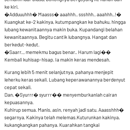
ke kiri.
�Adduuuhhh� Maasss� aaahhh.. ssshhh.. aaahhh..!�
Kuangkat ke-2 kakinya, kutumpangkan ke bahuku, hingga
lubang kewanitaannya makin buka. Kupandangi belahan
kewanitaannya. Begitu cantik lubangnya. Hangat dan
berkedut-kedut.
�Saarr.., memekmu bagus benar.. Harum lagi��
Kembali kuhisap-hisap. Ia makin keras mendesah.
Kurang lebih 5 menit selanjutnya, pahanya menjepit
leherku keras sekali. Lubang keperawanannya berdenyut
cepat sekali.
Dan, �Syurrr� syurrr�� menyemburkanlah cairan
kepuasannya.
Kuhirup semua. Manis, asin, renyah jadi satu. Aaasshhh�
segarnya. Kakinya telah melemas.Kuturunkan kakinya,
kukangkangkan pahanya. Kuarahkan tangkai