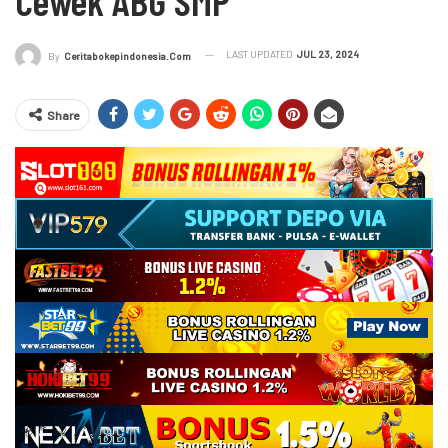
Cewek ABG SMP
LAST UPDATED
JUL 23, 2024
By
Ceritabokepindonesia.com
Share