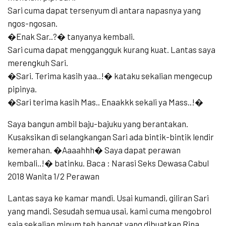
Sari cuma dapat tersenyum di antara napasnya yang
ngos-ngosan.
�Enak Sar..?� tanyanya kembali.
Sari cuma dapat menggangguk kurang kuat. Lantas saya
merengkuh Sari.
�Sari. Terima kasih yaa..!� kataku sekalian mengecup
pipinya.
�Sari terima kasih Mas.. Enaakkk sekali ya Mass..!�
Saya bangun ambil baju-bajuku yang berantakan.
Kusaksikan di selangkangan Sari ada bintik-bintik lendir
kemerahan. �Aaaahhh� Saya dapat perawan
kembali..!� batinku. Baca : Narasi Seks Dewasa Cabul
2018 Wanita 1/2 Perawan
Lantas saya ke kamar mandi. Usai kumandi, giliran Sari
yang mandi. Sesudah semua usai, kami cuma mengobrol
saja sekalian minum teh hangat yang dibuatkan Rina.