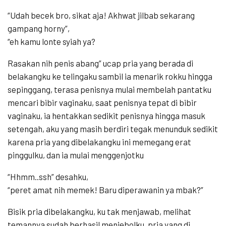
“Udah becek bro, sikat aja! Akhwat jilbab sekarang
gampang horny”,
“eh kamu lonte syiah ya?
Rasakan nih penis abang” ucap pria yang berada di
belakangku ke telingaku sambil ia menarik rokku hingga
sepinggang, terasa penisnya mulai membelah pantatku
mencari bibir vaginaku, saat penisnya tepat di bibir
vaginaku, ia hentakkan sedikit penisnya hingga masuk
setengah, aku yang masih berdiri tegak menunduk sedikit
karena pria yang dibelakangku ini memegang erat
pinggulku, dan ia mulai menggenjotku
“Hhmm..ssh” desahku,
“peret amat nih memek! Baru diperawanin ya mbak?”
Bisik pria dibelakangku, ku tak menjawab, melihat
temannya sudah berhasil menjebolku, pria yang di