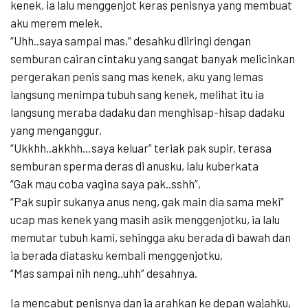
kenek, ia lalu menggenjot keras penisnya yang membuat
aku merem melek.
“Uhh..saya sampai mas,” desahku diiringi dengan
semburan cairan cintaku yang sangat banyak melicinkan
pergerakan penis sang mas kenek, aku yang lemas
langsung menimpa tubuh sang kenek, melihat itu ia
langsung meraba dadaku dan menghisap-hisap dadaku
yang menganggur,
“Ukkhh..akkhh…saya keluar” teriak pak supir, terasa
semburan sperma deras di anusku, lalu kuberkata
“Gak mau coba vagina saya pak..sshh”,
“Pak supir sukanya anus neng, gak main dia sama meki”
ucap mas kenek yang masih asik menggenjotku, ia lalu
memutar tubuh kami, sehingga aku berada di bawah dan
ia berada diatasku kembali menggenjotku,
“Mas sampai nih neng..uhh” desahnya.
Ia mencabut penisnya dan ia arahkan ke depan wajahku,