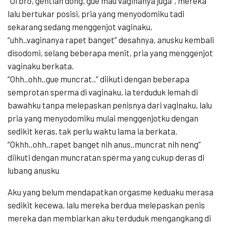
“Oi bro, gentian dong, gue mau vaginanya juga”, mereka
lalu bertukar posisi, pria yang menyodomiku tadi
sekarang sedang menggenjot vaginaku,
“uhh..vaginanya rapet banget” desahnya, anusku kembali
disodomi, selang beberapa menit, pria yang menggenjot
vaginaku berkata.
“Ohh..ohh..gue muncrat..” diikuti dengan beberapa
semprotan sperma di vaginaku, ia terduduk lemah di
bawahku tanpa melepaskan penisnya dari vaginaku, lalu
pria yang menyodomiku mulai menggenjotku dengan
sedikit keras, tak perlu waktu lama ia berkata.
“Okhh..ohh..rapet banget nih anus..muncrat nih neng”
diikuti dengan muncratan sperma yang cukup deras di
lubang anusku
Aku yang belum mendapatkan orgasme keduaku merasa
sedikit kecewa, lalu mereka berdua melepaskan penis
mereka dan membiarkan aku terduduk mengangkang di