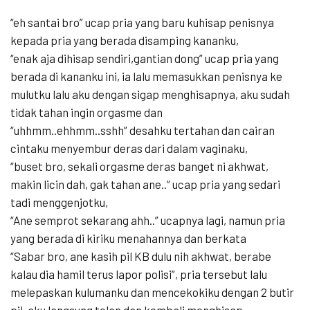
“eh santai bro” ucap pria yang baru kuhisap penisnya
kepada pria yang berada disamping kananku,
“enak aja dihisap sendiri,gantian dong” ucap pria yang
berada di kananku ini, ia lalu memasukkan penisnya ke
mulutku lalu aku dengan sigap menghisapnya, aku sudah
tidak tahan ingin orgasme dan
“uhhmm..ehhmm..sshh” desahku tertahan dan cairan
cintaku menyembur deras dari dalam vaginaku,
“buset bro, sekali orgasme deras banget ni akhwat,
makin licin dah, gak tahan ane..” ucap pria yang sedari
tadi menggenjotku,
“Ane semprot sekarang ahh..” ucapnya lagi, namun pria
yang berada di kiriku menahannya dan berkata
“Sabar bro, ane kasih pil KB dulu nih akhwat, berabe
kalau dia hamil terus lapor polisi”, pria tersebut lalu
melepaskan kulumanku dan mencekokiku dengan 2 butir
pil, aku langsung telan dan kembali menghisap