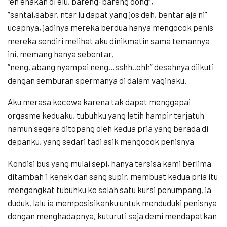
“eh enakan di elu, bareng-bareng dong”,
“santai,sabar, ntar lu dapat yang jos deh, bentar aja ni”
ucapnya, jadinya mereka berdua hanya mengocok penis
mereka sendiri melihat aku dinikmatin sama temannya
ini, memang hanya sebentar,
“neng, abang nyampai neng…sshh..ohh” desahnya diikuti
dengan semburan spermanya di dalam vaginaku.
Aku merasa kecewa karena tak dapat menggapai
orgasme keduaku, tubuhku yang letih hampir terjatuh
namun segera ditopang oleh kedua pria yang berada di
depanku, yang sedari tadi asik mengocok penisnya
Kondisi bus yang mulai sepi, hanya tersisa kami berlima
ditambah 1 kenek dan sang supir, membuat kedua pria itu
mengangkat tubuhku ke salah satu kursi penumpang, ia
duduk, lalu ia memposisikanku untuk menduduki penisnya
dengan menghadapnya, kuturuti saja demi mendapatkan