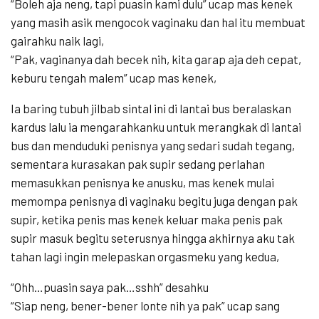
“Boleh aja neng, tapi puasin kami dulu” ucap mas kenek
yang masih asik mengocok vaginaku dan hal itu membuat
gairahku naik lagi,
“Pak, vaginanya dah becek nih, kita garap aja deh cepat,
keburu tengah malem” ucap mas kenek,
Ia baring tubuh jilbab sintal ini di lantai bus beralaskan
kardus lalu ia mengarahkanku untuk merangkak di lantai
bus dan menduduki penisnya yang sedari sudah tegang,
sementara kurasakan pak supir sedang perlahan
memasukkan penisnya ke anusku, mas kenek mulai
memompa penisnya di vaginaku begitu juga dengan pak
supir, ketika penis mas kenek keluar maka penis pak
supir masuk begitu seterusnya hingga akhirnya aku tak
tahan lagi ingin melepaskan orgasmeku yang kedua,
“Ohh…puasin saya pak…sshh” desahku
“Siap neng, bener-bener lonte nih ya pak” ucap sang