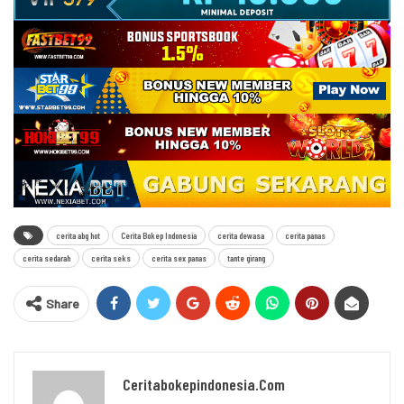
cerita abg hot
Cerita Bokep Indonesia
cerita dewasa
cerita panas
cerita sedarah
cerita seks
cerita sex panas
tante girang
Share
Ceritabokepindonesia.com