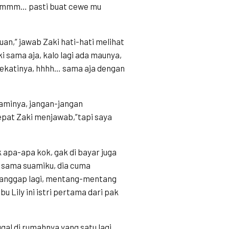
. “hmmm… pasti buat cewe mu
uan,” jawab Zaki hati-hati melihat
i sama aja, kalo lagi ada maunya,
 dekatinya, hhhh… sama aja dengan
aminya, jangan-jangan
pat Zaki menjawab,”tapi saya
 apa-apa kok, gak di bayar juga
a sama suamiku, dia cuma
dianggap lagi, mentang-mentang
u Lily ini istri pertama dari pak
gal di rumahnya yang satu lagi