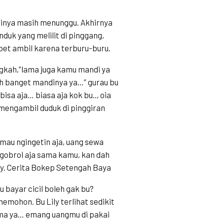
tinya masih menunggu. Akhirnya
duk yang melilit di pinggang,
pet ambil karena terburu-buru.
ngkah,”lama juga kamu mandi ya
h banget mandinya ya…” gurau bu
bisa aja… biasa aja kok bu.., oia
 mengambil duduk di pinggiran
mau ngingetin aja, uang sewa
gobrol aja sama kamu, kan dah
ly. Cerita Bokep Setengah Baya
 bayar cicil boleh gak bu?
memohon. Bu Lily terlihat sedikit
ma ya… emang uangmu di pakai