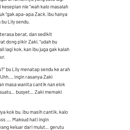
 kesepian nie “wah kalo masalah
uk “gak apa-apa Zack, ibu hanya
bu Lily sendu.
terasa berat, dan sedikit
t dong pikir Zaki. “udah bu
li lagi kok, kan ibu juga gak kalah
ur.
” bu Lily menatap sendu ke arah
. Uhh…. ingin rasanya Zaki
an masa wanita cantik nan elok
 sesuatu… busyet… Zaki memaki
kok bu, ibu masih cantik, kalo
ss …. Maksud hati ingin
ang keluar dari mulut… gerutu