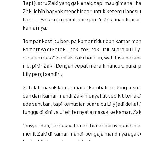
Tapi justru Zaki yang gak enak, tapi mau gimana, lha
Zaki lebih banyak menghindar untuk ketemu langsun
hari…… waktu itu masih sore jam 4. Zaki masih tidu
kamarnya.
Tempat kost itu berupa kamar tidur dan kamar mand
kamarnya di ketok… tok..tok..tok.. lalu suara bu L
di dalem gak?” Sontak Zaki bangun, wah bisa berab
nie, pikir Zaki. Dengan cepat meraih handuk, pura-pu
Lily pergi sendiri.
Setelah masuk kamar mandi kembali terdengar suara bu
dan dari kamar mandi Zaki menyahut sedikit teriak,”
ada sahutan, tapi kemudian suara bu Lily jadi dekat,
tunggu di sini ya…” eh ternyata masuk ke kamar, Zak
“busyet dah, terpaksa bener-bener harus mandi nie,”
menit Zaki di kamar mandi, sengaja mandinya agak