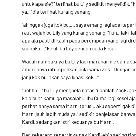
untuk apa sie?” terlihat bu Lily sedikit menyelidik
ya…”dia terlihat kurang senang.
“ah nggak juga kok bu….. saya emang lagi ada keperl
raut wajah bu Lily yang kurang senang. “huh…laki-lak
apa aja pasti di kasih pada perempuan yang lagi di
suamiku….”keluh bu Lily dengan nada kesal.
Waduh nampaknya bu Lily lagi marahan nie sama su
amarahnya ditumpahkan pula sama Zaki. Dengan ce
janji kok bu, akan saya lunasi kok…”
“hhhhh….”bu Lily menghela nafas,”udahlah Zack, gak
kalo buat kamu ga masalah… ibu Cuma lagi kesel aj
perhatiannya sama Marni terus… aku seperti gak 
Marni jauh lebih muda ya.” sedikit penjelasan bahwa b
Kardi, sedangkan istri keduanya bu Marni.
Dan sekarang sepertinya pak Kardi lebih sering ting