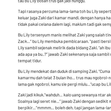
tau bu Lily bosan trus gak jadi nunggu.
Tapi rasanya percuma lama-lama toh bu Lily seper
keluar juga Zaki dari kamar mandi, dengan hanya han
tidak pakai celana dalem lagi, maklum tadi gak sem
Bu Lily tersenyum manis melihat Zaki yang salah ti
Zack…” bu Lily membuka pembicaraan. “pasti bersi
Lily sambil sejenak melirik dada bidang Zaki. “ah ibu 
ada apa ya bu..?” jawab Zaki sekenanya saja sambil
tempat tidur.
Bu Lily mendekat dan duduk di samping Zaki, “Cuma 
kamarmu dah telat 3 bulan lho… trus mau ngobrol-n
lama gak ngobrol, kamu sie pergi mlulu…”ucap bu Li
Zaki jadi kikuk,”wahduh… kalo uang sewanya ntar aku
Soalnya lagi seret nie…” jawab Zaki dengan sedikit 
berpikir…”mmmm… boleh deh, tapi jangan lama-la