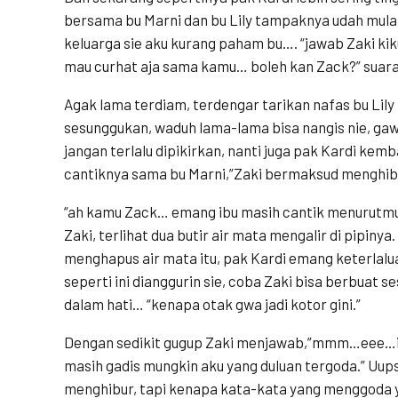
bersama bu Marni dan bu Lily tampaknya udah mulai
keluarga sie aku kurang paham bu…. “jawab Zaki kik
mau curhat aja sama kamu… boleh kan Zack?” suara 
Agak lama terdiam, terdengar tarikan nafas bu Lily 
sesunggukan, waduh lama-lama bisa nangis nie, gawa
jangan terlalu dipikirkan, nanti juga pak Kardi kemba
cantiknya sama bu Marni,”Zaki bermaksud menghib
“ah kamu Zack… emang ibu masih cantik menurutmu?
Zaki, terlihat dua butir air mata mengalir di pipinya
menghapus air mata itu, pak Kardi emang keterlalu
seperti ini dianggurin sie, coba Zaki bisa berbuat
dalam hati… “kenapa otak gwa jadi kotor gini.”
Dengan sedikit gugup Zaki menjawab,”mmm…eee…iya 
masih gadis mungkin aku yang duluan tergoda.” Uups
menghibur, tapi kenapa kata-kata yang menggoda y