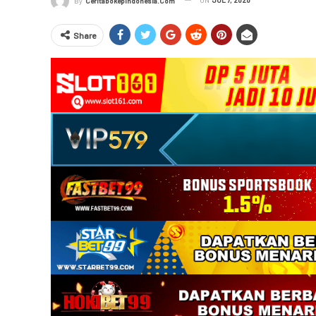
By
Ceritabokepindonesia.com
Share