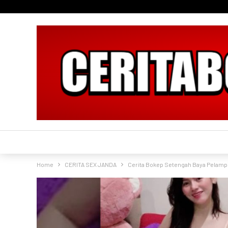
Home
CERITA SEX JANDA
Cerita Bokep Setengah Baya Pelampi