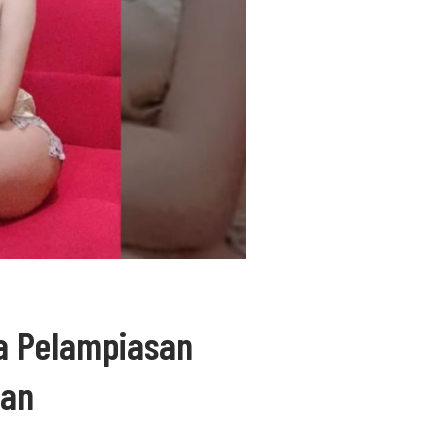
a Pelampiasan
ian