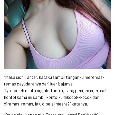
“Masa sich Tante”, kataku sambil tanganku meremas-
remas payudaranya dari luar bajunya.
“Iya.. boleh minta nggak, Tante girang pengen ngerasain
kontol kamu ini sambil kontolku dikocok-kocok dan
diremas-remas, lalu dibelai mesra?” katanya.
“Boleh aja.. kapan pun Tante mau, pasti Dedi kasih”,