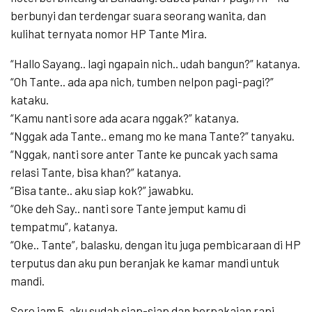
berbunyi dan terdengar suara seorang wanita, dan
kulihat ternyata nomor HP Tante Mira.
“Hallo Sayang.. lagi ngapain nich.. udah bangun?” katanya.
“Oh Tante.. ada apa nich, tumben nelpon pagi-pagi?”
kataku.
“Kamu nanti sore ada acara nggak?” katanya.
“Nggak ada Tante.. emang mo ke mana Tante?” tanyaku.
“Nggak, nanti sore anter Tante ke puncak yach sama
relasi Tante, bisa khan?” katanya.
“Bisa tante.. aku siap kok?” jawabku.
“Oke deh Say.. nanti sore Tante jemput kamu di
tempatmu”, katanya.
“Oke.. Tante”, balasku, dengan itu juga pembicaraan di HP
terputus dan aku pun beranjak ke kamar mandi untuk
mandi.
Sore jam 5, aku sudah siap-siap dan berpakaian rapi