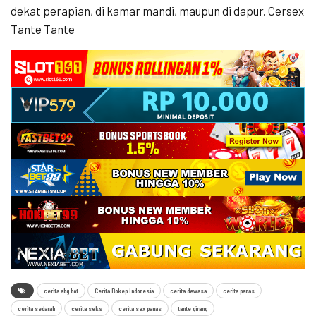
dekat perapian, di kamar mandi, maupun di dapur. Cersex
Tante Tante
cerita abg hot
Cerita Bokep Indonesia
cerita dewasa
cerita panas
cerita sedarah
cerita seks
cerita sex panas
tante girang