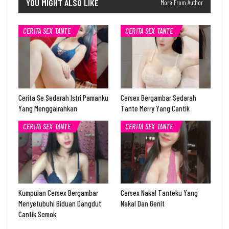
YOU MIGHT ALSO LIKE
More From Author
CERITA SEX TANTE
CERITA SEX TANTE
Cerita Se Sedarah Istri Pamanku
Cersex Bergambar Sedarah
Yang Menggairahkan
Tante Merry Yang Cantik
CERITA SEX TANTE
CERITA SEX TANTE
Kumpulan Cersex Bergambar
Cersex Nakal Tanteku Yang
Menyetubuhi Biduan Dangdut
Nakal Dan Genit
Cantik Semok