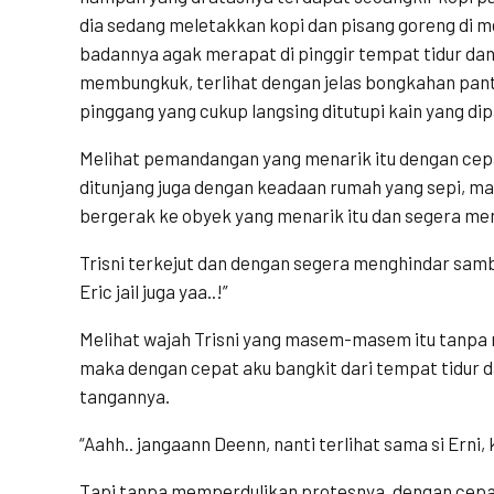
dia sedang meletakkan kopi dan pisang goreng di m
badannya agak merapat di pinggir tempat tidur dan
membungkuk, terlihat dengan jelas bongkahan pan
pinggang yang cukup langsing ditutupi kain yang di
Melihat pemandangan yang menarik itu dengan cepa
ditunjang juga dengan keadaan rumah yang sepi, m
bergerak ke obyek yang menarik itu dan segera me
Trisni terkejut dan dengan segera menghindar sambil
Eric jail juga yaa..!”
Melihat wajah Trisni yang masem-masem itu tanpa
maka dengan cepat aku bangkit dari tempat tidur
tangannya.
“Aahh.. jangaann Deenn, nanti terlihat sama si Erni, 
Tapi tanpa memperdulikan protesnya, dengan cepa