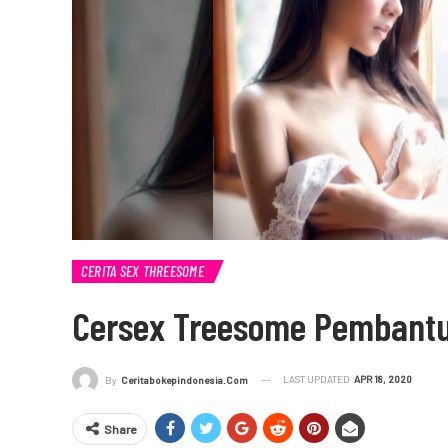
CERITA SEX THREESOME
Cersex Treesome Pembantu
LAST UPDATED
APR 18, 2020
By
Ceritabokepindonesia.com
Share