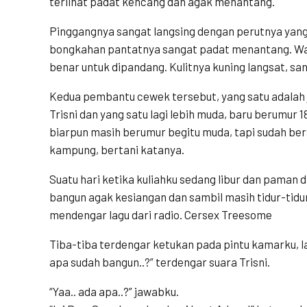
terlihat padat kencang dan agak menantang.
Pinggangnya sangat langsing dengan perutnya yang 
bongkahan pantatnya sangat padat menantang. Waj
benar untuk dipandang. Kulitnya kuning langsat, sa
Kedua pembantu cewek tersebut, yang satu adalah
Trisni dan yang satu lagi lebih muda, baru berumur 18
biarpun masih berumur begitu muda, tapi sudah ber
kampung, bertani katanya.
Suatu hari ketika kuliahku sedang libur dan paman d
bangun agak kesiangan dan sambil masih tidur-tidur
mendengar lagu dari radio. Cersex Treesome
Tiba-tiba terdengar ketukan pada pintu kamarku, lal
apa sudah bangun..?” terdengar suara Trisni.
“Yaa.. ada apa..?” jawabku.