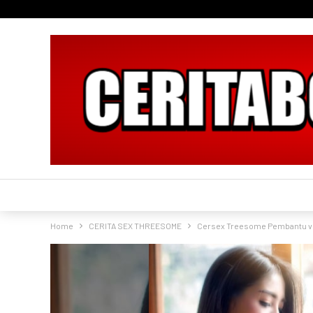
Home
CERITA SEX THREESOME
Cersex Treesome Pembantu vs