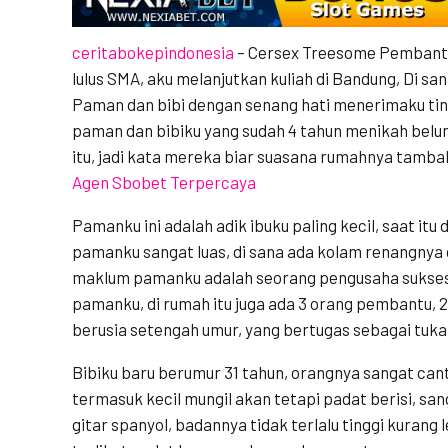
ceritabokepindonesia
– Cersex Treesome Pembantu 
lulus SMA, aku melanjutkan kuliah di Bandung, Di sa
Paman dan bibi dengan senang hati menerimaku tin
paman dan bibiku yang sudah 4 tahun menikah belu
itu, jadi kata mereka biar suasana rumahnya tamba
Agen Sbobet Terpercaya
Pamanku ini adalah adik ibuku paling kecil, saat it
pamanku sangat luas, di sana ada kolam renangnya 
maklum pamanku adalah seorang pengusaha sukses y
pamanku, di rumah itu juga ada 3 orang pembantu, 
berusia setengah umur, yang bertugas sebagai tuka
Bibiku baru berumur 31 tahun, orangnya sangat ca
termasuk kecil mungil akan tetapi padat berisi, sa
gitar spanyol, badannya tidak terlalu tinggi kurang 