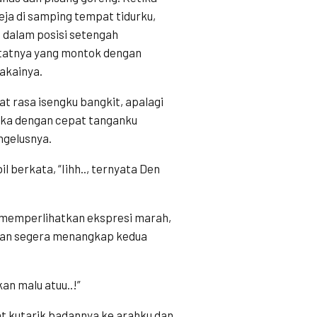
eja di samping tempat tidurku,
 dalam posisi setengah
tatnya yang montok dengan
pakainya.
t rasa isengku bangkit, apalagi
aka dengan cepat tanganku
ngelusnya.
 berkata, “Iihh.., ternyata Den
 memperlihatkan ekspresi marah,
 dan segera menangkap kedua
kan malu atuu..!”
t kutarik badannya ke arahku dan