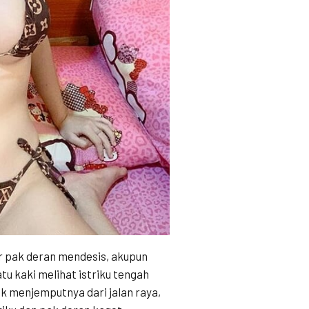
r pak deran mendesis, akupun
u kaki melihat istriku tengah
 menjemputnya dari jalan raya,