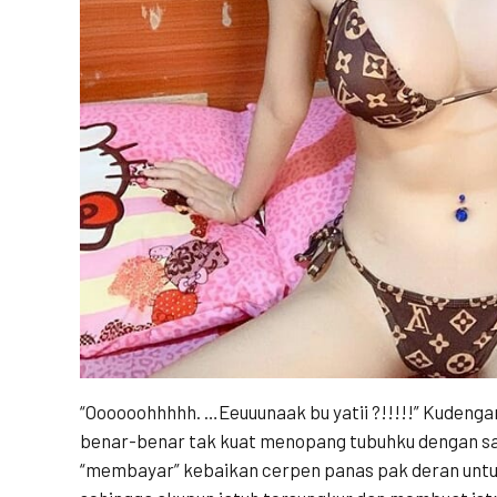
“Oooooohhhhh. …Eeuuunaak bu yatii ?!!!!!” Kudenga
benar-benar tak kuat menopang tubuhku dengan sat
“membayar” kebaikan cerpen panas pak deran untuk