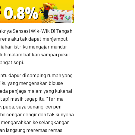
aknya Sensasi Wik-Wik Di Tengah
arena aku tak dapat menjemput
liahan istriku mengajar mundur
puluh malam bahkan sampai pukul
angat sepi.
intu dapur di samping rumah yang
striku yang mengenakan blouse
peda penjaga malam yang kukenal
tapi masih tegap itu. “Terima
gak papa, saya senang, cerpen
mbil cengar cengir dan tak kunyana
an mengarahkan ke selangkangan
ran langsung meremas remas