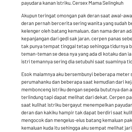
payudara kanan istriku. Cersex Mama Selingkuh
Akupun teringat omongan pak deran saat awal-awa
deran pernah bercerita sering wanita yang sudah b
kelenger oleh batang kemaluan, dan nama deran ad
kepanjangan dari gedi sak jaran, cerpen panas seb
tak punya tempat tinggal tetap sehingga tidurnya 
teman-teman se desa nya yang ada di kotaku dan ia
istri temannya sering dia setubuhi saat suaminya ti
Esok malamnya aku bersembunyi beberapa meter s
perumahanku dan beberapa saat kemudian dari keja
membonceng istriku dengan sepeda bututnya dan a
terlindung tapi dapat melihat dari dekat. Cerpen 
saat kulihat istriku bergayut menempelkan payuda
deran dan kakiku hampir tak dapat berdiri saat kul
mengocok dan mengelus-elus batang kemaluan pak
kemaluan kuda itu sehingga aku sempat melihat jari-