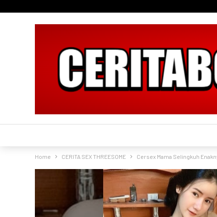
Home
CERITA SEX THREESOME
Cersex Mama Selingkuh Enakn