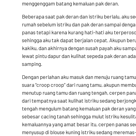
menggenggam batang kemaluan pak deran.
Beberapa saat pak deran dan istriku berlalu, aku sed
rumah sebelum istriku dan pak deran sampai denga
panas tetapi karena kurang hati-hati aku terperoso
sehingga aku tak dapat berjalan cepat. Akupun be
kakiku, dan akhirnya dengan susah payah aku sampa
lewat pintu dapur dan kulihat sepeda pak deran ada 
samping.
Dengan perlahan aku masuk dan menuju ruang tamu 
suara “croop croop” dari ruang tamu, akupun memb
menutup ruang tamu dan ruang tengah, cerpen pan
dari tempatnya saat kulihat istriku sedang berjong
tengah mengulum batang kemaluan pak deran yang 
sebesar cacing tanah sehingga mulut istriku kesu
kemaluannya yang amat besar itu, cerpen panas s
menyusup di blouse kuning istriku sedang meremas-