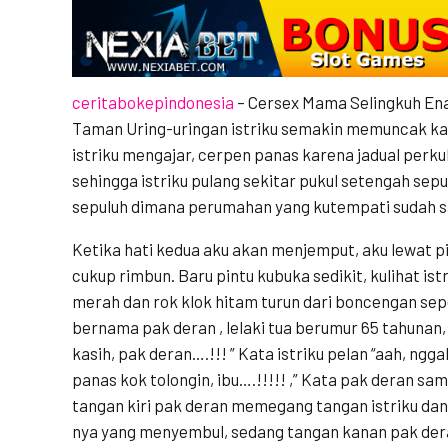
ceritabokepindonesia
– Cersex Mama Selingkuh En
Taman Uring-uringan istriku semakin memuncak k
istriku mengajar, cerpen panas karena jadual perku
sehingga istriku pulang sekitar pukul setengah se
sepuluh dimana perumahan yang kutempati sudah s
Ketika hati kedua aku akan menjemput, aku lewat p
cukup rimbun. Baru pintu kubuka sedikit, kulihat i
merah dan rok klok hitam turun dari boncengan se
bernama pak deran , lelaki tua berumur 65 tahunan, 
kasih, pak deran….!!! ” Kata istriku pelan “aah, ng
panas kok tolongin, ibu….!!!!! ,” Kata pak deran sa
tangan kiri pak deran memegang tangan istriku d
nya yang menyembul, sedang tangan kanan pak de