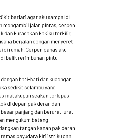
ikit berlari agar aku sampai di
n mengambil jalan pintas, cerpen
k dan kurasakan kakiku terkilir,
rusaha berjalan dengan menyeret
i di rumah. Cerpen panas aku
di balik rerimbunan pintu
dengan hati-hati dan kudengar
uka sedikit selambu yang
as matakupun seakan terlepas
kok di depan pak deran dan
besar panjang dan berurat-urat
litan mengukum batang
edangkan tangan kanan pak deran
remas payudara kiri istriku dan