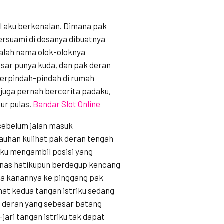
l aku berkenalan. Dimana pak
ersuami di desanya dibuatnya
alah nama olok-oloknya
esar punya kuda, dan pak deran
berpindah-pindah di rumah
 juga pernah bercerita padaku,
dur pulas.
Bandar Slot Online
ebelum jalan masuk
uhan kulihat pak deran tengah
ku mengambil posisi yang
panas hatikupun berdegup kencang
ra kanannya ke pinggang pak
ihat kedua tangan istriku sedang
 deran yang sebesar batang
jari tangan istriku tak dapat