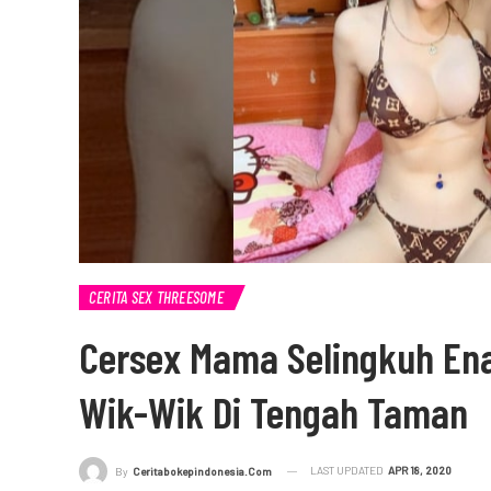
CERITA SEX THREESOME
Cersex Mama Selingkuh En
Wik-Wik Di Tengah Taman
LAST UPDATED
APR 18, 2020
By
Ceritabokepindonesia.com