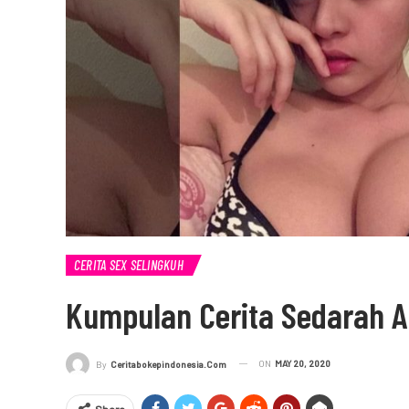
CERITA SEX SELINGKUH
Kumpulan Cerita Sedarah Ad
ON
MAY 20, 2020
By
Ceritabokepindonesia.com
Share