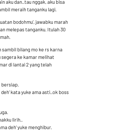
in aku dan..tau nggak, aku bisa
mbil meraih tanganku lagi.
buatan bodohmu’, jawabku marah
an melepas tanganku. Itulah 30
umah.
sambil bilang mo ke rs karna
ku segera ke kamar melihat
r di lantai 2 yang telah
 bersiap.
a deh’ kata yuke ama asti..ok boss
uga.
kku lirih..
ma deh’ yuke menghibur.