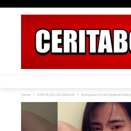
Home
CERITA SEX SELINGKUH
Kumpulan Cerita Sedarah Adik I