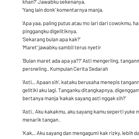
khan?’ Jawabku sekenanya.
‘Yang lain donk’ komentarnya manja.
‘Apa yaa, paling putus atau mo lari dari cowokmu, h
pinggangku digelitiknya.
‘Sekarang bulan apa kak?’
‘Maret’ jawabku sambil terus nyetir
‘Bulan maret ada apa ya??’ Asti mengerling, tanga
persneling.. Kumpulan Cerita Sedarah
‘Asti,.. Apaan sih’, kataku berusaha menepis tang
gelitiki aku lagi. Tanganku ditangkapnya, digengga
bertanya manja ‘kakak sayang asti nggak sih?’
‘Asti.. Aku kakakmu, aku sayang kamu seperti yuke
menarik tangan .
‘Kak,.. Aku sayang dan mengagumi kak rizky, lebih da