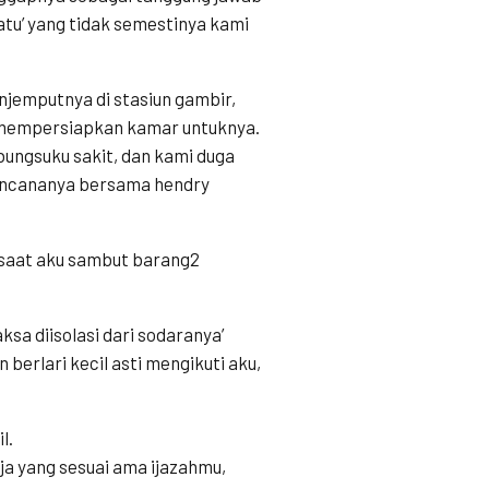
atu’ yang tidak semestinya kami
njemputnya di stasiun gambir,
a mempersiapkan kamar untuknya.
 bungsuku sakit, dan kami duga
rencananya bersama hendry
i saat aku sambut barang2
ksa diisolasi dari sodaranya’
berlari kecil asti mengikuti aku,
l.
rja yang sesuai ama ijazahmu,