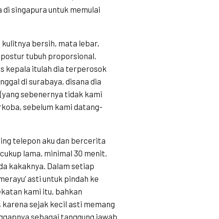
a di singapura untuk memulai
 kulitnya bersih, mata lebar,
postur tubuh proporsional.
s kepala itulah dia terperosok
ggal di surabaya, disana dia
 (yang sebenernya tidak kami
arkoba, sebelum kami datang-
ering telepon aku dan bercerita
cukup lama, minimal 30 menit.
pada kakaknya. Dalam setiap
erayu’ asti untuk pindah ke
ekatan kami itu, bahkan
 karena sejak kecil asti memang
nggapnya sebagai tanggung jawab