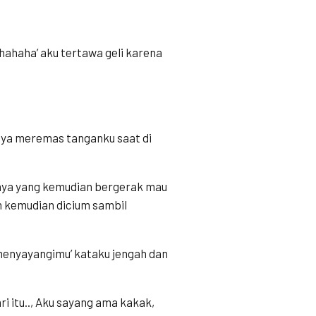
ahahaha’ aku tertawa geli karena
nnya meremas tanganku saat di
annya yang kemudian bergerak mau
m kemudian dicium sambil
 menyayangimu’ kataku jengah dan
ri itu.., Aku sayang ama kakak,