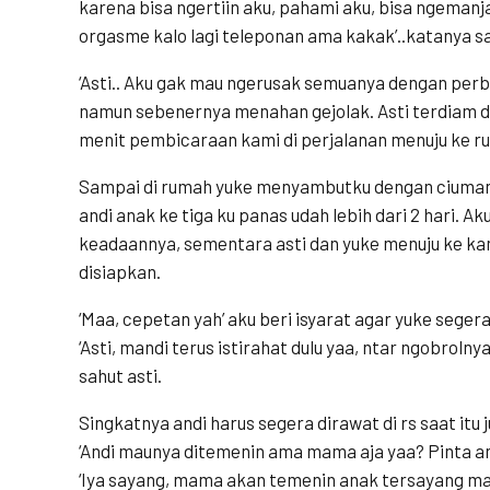
karena bisa ngertiin aku, pahami aku, bisa ngemanja
orgasme kalo lagi teleponan ama kakak’..katanya sa
‘Asti.. Aku gak mau ngerusak semuanya dengan per
namun sebenernya menahan gejolak. Asti terdiam d
menit pembicaraan kami di perjalanan menuju ke r
Sampai di rumah yuke menyambutku dengan ciuman 
andi anak ke tiga ku panas udah lebih dari 2 hari. A
keadaannya, sementara asti dan yuke menuju ke kama
disiapkan.
‘Maa, cepetan yah’ aku beri isyarat agar yuke segera
‘Asti, mandi terus istirahat dulu yaa, ntar ngobrolny
sahut asti.
Singkatnya andi harus segera dirawat di rs saat itu j
‘Andi maunya ditemenin ama mama aja yaa? Pinta ana
‘Iya sayang, mama akan temenin anak tersayang ma