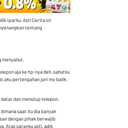
k Iparku, Asti Cerita ini
nyenangkan tentang
ng menyahut.
telepon aja ke hp-nya deh, sahutku
lo aku pertengahan juni mo balik,
u datar dan menutup telepon.
dimana saat itu dia banyak
usan dengan pihak berwajib
. Atas saranku asti, adik