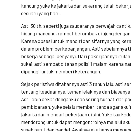
kandung yuke ke jakarta dan sekarang telah bekerj
sesuatu yang baru.
Asti 30 th, seperti juga saudaranya berwajah cantik,
hidung mancung, rambut berombak di ujung dengan 
Karena obsesi untuk mandiri dan sifatnya yang kera
dalam problem berkepanjangan. Asti sebelumnya tin
bekerja sebagai penyanyi. Dari pekerjaannya itulah
sukai) asti sempat ditahan polisi 1 malam karena n
dipanggil untuk memberi keterangan.
Sejak peristiwa ditahannya asti 3 tahun lalu, asti s
tentang keadaannya, teman lelakinya dan biasanya 
Asti lebih dekat denganku dan sering ‘curhat’ dari
pembicaraan, yuke selalu memberi tanda agar aku ‘m
jakarta dan mencari pekerjaan di sini. Yuke tau ked
mendorong untuk dapat mengontrolnya melalui aku,
susah nurut dan bandel. Awalnya aku hanya menga