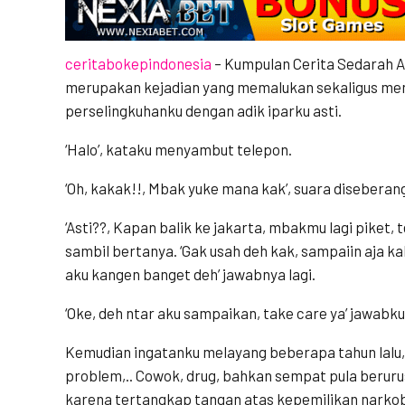
ceritabokepindonesia
– Kumpulan Cerita Sedarah Adi
merupakan kejadian yang memalukan sekaligus me
perselingkuhanku dengan adik iparku asti.
‘Halo’, kataku menyambut telepon.
‘Oh, kakak!!, Mbak yuke mana kak’, suara disebera
‘Asti??, Kapan balik ke jakarta, mbakmu lagi piket, 
sambil bertanya. ‘Gak usah deh kak, sampaiin aja ka
aku kangen banget deh’ jawabnya lagi.
‘Oke, deh ntar aku sampaikan, take care ya’ jawabk
Kemudian ingatanku melayang beberapa tahun lalu, 
problem,.. Cowok, drug, bahkan sempat pula berur
karena tertangkap tangan atas kepemilikan narkoba