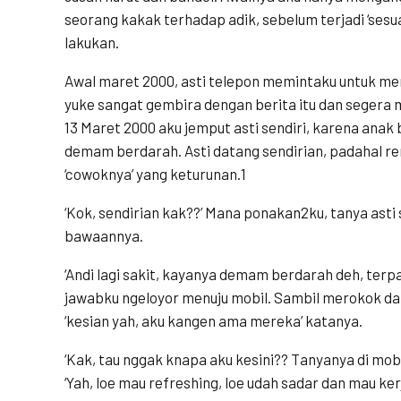
seorang kakak terhadap adik, sebelum terjadi ‘sesu
lakukan.
Awal maret 2000, asti telepon memintaku untuk me
yuke sangat gembira dengan berita itu dan seger
13 Maret 2000 aku jemput asti sendiri, karena anak
demam berdarah. Asti datang sendirian, padahal 
‘cowoknya’ yang keturunan.1
‘Kok, sendirian kak??’ Mana ponakan2ku, tanya ast
bawaannya.
‘Andi lagi sakit, kayanya demam berdarah deh, terpa
jawabku ngeloyor menuju mobil. Sambil merokok dan 
‘kesian yah, aku kangen ama mereka’ katanya.
‘Kak, tau nggak knapa aku kesini?? Tanyanya di mobi
‘Yah, loe mau refreshing, loe udah sadar dan mau ke