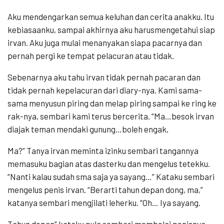
Aku mendengarkan semua keluhan dan cerita anakku. Itu
kebiasaanku, sampai akhirnya aku harusmengetahui siap
irvan. Aku juga mulai menanyakan siapa pacarnya dan
pernah pergi ke tempat pelacuran atau tidak.
Sebenarnya aku tahu irvan tidak pernah pacaran dan
tidak pernah kepelacuran dari diary-nya. Kami sama-
sama menyusun piring dan melap piring sampai ke ring ke
rak-nya, sembari kami terus bercerita. “Ma…besok irvan
diajak teman mendaki gunung…boleh engak,
Ma?” Tanya irvan meminta izinku sembari tangannya
memasuku bagian atas dasterku dan mengelus tetekku.
“Nanti kalau sudah sma saja ya sayang…” Kataku sembari
mengelus penis irvan. “Berarti tahun depan dong, ma,”
katanya sembari mengjilati leherku. “Oh… Iya sayang.
Tahun depan” kataku pula sembari membelai penisnya