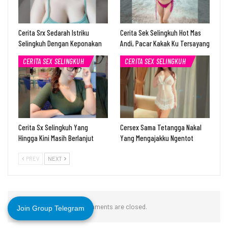
Cerita Srx Sedarah Istriku
Cerita Sek Selingkuh Hot Mas
Selingkuh Dengan Keponakan
Andi, Pacar Kakak Ku Tersayang
CERITA SEX SELINGKUH
CERITA SEX SELINGKUH
Cerita Sx Selingkuh Yang
Cersex Sama Tetangga Nakal
Hingga Kini Masih Berlanjut
Yang Mengajakku Ngentot
PREV
NEXT
Comments are closed.
Join Group Telegram