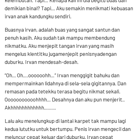
demikian binal? Tapi… Aku semakin menikmati kebuasan
irvan anak kandungku sendiri.
Buasnya irvan, adalah buas yang sangat santun dan
penuh kasih. Aku sudah tak mampu membendung
nikmatku. Aku menjepit tangan irvan yang masih
mengelus klentitku jugamenjepit penisnyadengan
duburku. Irvan mendesah-desah.
“Oh… Oh….oooooohh…” Irvan menggigit bahuku dan
mempermainkan lidahnya di sela-sela gigitannya. Dan
remasan pada tetekku terasa begitu nikmat sekali.
Ooooooooooohhhh… Desahnya dan aku pun menjerit..
Akhhhhhhhhhhhh………
Lalu aku menelungkup di lantai karpet tak mampu lagi
kedua lututku untuk bertumpu. Penis irvan mengecil dan
meluncur cepat keluar dari duburku. Irvan cepat