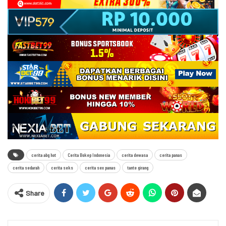
cerita abg hot
Cerita Bokep Indonesia
cerita dewasa
cerita panas
cerita sedarah
cerita seks
cerita sex panas
tante girang
Share