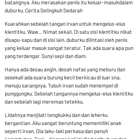
batangnya. Aku merasakan penis itu keluar-masukdalam
duburku. Cerita Selingkuh Sedarah
Kuarahkan sebelah tangan irvan untuk mengelus-elus
klentitku. Waw… Nimat sekali. Di satu sisi klentitku nikat
disapu-sapu dan di sisi lain, duburku dilintasi oleh penis
yang keluar masuk sangat teratur. Tak ada suara apa pun
yang terdengar. Sunyi sepi dan diam.
Hanya ada desau angin, desah nafas yang meburu dan
sesekali ada suara burung kecil berkicau di luar sna,
menuju sarangnya. Tubuh irvan sudah menempel di
punggungku. Sebelah tangannya mengelus-elus klentitku
dan sebelah lagi meremas tetekku.
Lidahnya menjilati tengkukku dan dan leherku
bergantian. Aku sangat beruntung mememiliki anak
seperti irvan. Dia laku-laki perkasa dan penuh
kelembutan. Tapi… Kenapa kali ini dia begitu buas dan