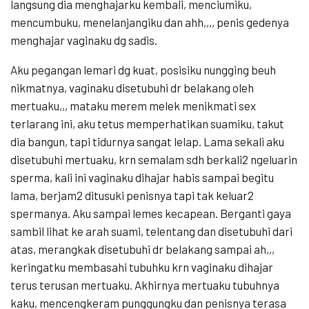
langsung dia menghajarku kembali, menciumiku,
mencumbuku, menelanjangiku dan ahh,,,, penis gedenya
menghajar vaginaku dg sadis.
Aku pegangan lemari dg kuat, posisiku nungging beuh
nikmatnya, vaginaku disetubuhi dr belakang oleh
mertuaku,,, mataku merem melek menikmati sex
terlarang ini, aku tetus memperhatikan suamiku, takut
dia bangun, tapi tidurnya sangat lelap. Lama sekali aku
disetubuhi mertuaku, krn semalam sdh berkali2 ngeluarin
sperma, kali ini vaginaku dihajar habis sampai begitu
lama, berjam2 ditusuki penisnya tapi tak keluar2
spermanya. Aku sampai lemes kecapean. Berganti gaya
sambil lihat ke arah suami, telentang dan disetubuhi dari
atas, merangkak disetubuhi dr belakang sampai ah,,,
keringatku membasahi tubuhku krn vaginaku dihajar
terus terusan mertuaku. Akhirnya mertuaku tubuhnya
kaku, mencengkeram punggungku dan penisnya terasa