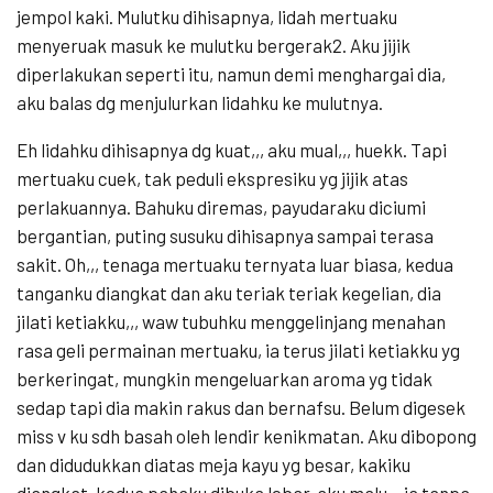
jempol kaki. Mulutku dihisapnya, lidah mertuaku
menyeruak masuk ke mulutku bergerak2. Aku jijik
diperlakukan seperti itu, namun demi menghargai dia,
aku balas dg menjulurkan lidahku ke mulutnya.
Eh lidahku dihisapnya dg kuat,,, aku mual,,, huekk. Tapi
mertuaku cuek, tak peduli ekspresiku yg jijik atas
perlakuannya. Bahuku diremas, payudaraku diciumi
bergantian, puting susuku dihisapnya sampai terasa
sakit. Oh,,, tenaga mertuaku ternyata luar biasa, kedua
tanganku diangkat dan aku teriak teriak kegelian, dia
jilati ketiakku,,, waw tubuhku menggelinjang menahan
rasa geli permainan mertuaku, ia terus jilati ketiakku yg
berkeringat, mungkin mengeluarkan aroma yg tidak
sedap tapi dia makin rakus dan bernafsu. Belum digesek
miss v ku sdh basah oleh lendir kenikmatan. Aku dibopong
dan didudukkan diatas meja kayu yg besar, kakiku