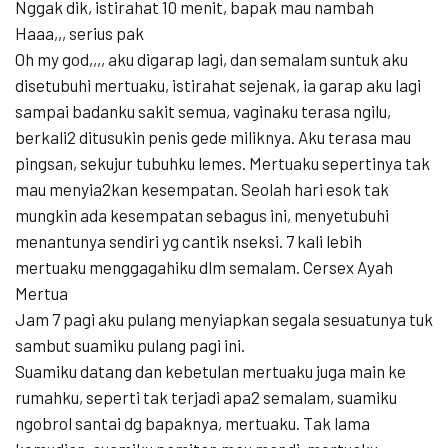
Nggak dik, istirahat 10 menit, bapak mau nambah
Haaa,,, serius pak
Oh my god,,,, aku digarap lagi, dan semalam suntuk aku
disetubuhi mertuaku, istirahat sejenak, ia garap aku lagi
sampai badanku sakit semua, vaginaku terasa ngilu,
berkali2 ditusukin penis gede miliknya. Aku terasa mau
pingsan, sekujur tubuhku lemes. Mertuaku sepertinya tak
mau menyia2kan kesempatan. Seolah hari esok tak
mungkin ada kesempatan sebagus ini, menyetubuhi
menantunya sendiri yg cantik nseksi. 7 kali lebih
mertuaku menggagahiku dlm semalam. Cersex Ayah
Mertua
Jam 7 pagi aku pulang menyiapkan segala sesuatunya tuk
sambut suamiku pulang pagi ini.
Suamiku datang dan kebetulan mertuaku juga main ke
rumahku, seperti tak terjadi apa2 semalam, suamiku
ngobrol santai dg bapaknya, mertuaku. Tak lama