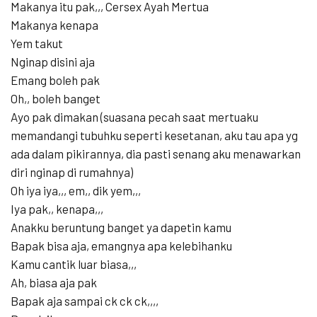
Makanya itu pak,,, Cersex Ayah Mertua
Makanya kenapa
Yem takut
Nginap disini aja
Emang boleh pak
Oh,, boleh banget
Ayo pak dimakan (suasana pecah saat mertuaku
memandangi tubuhku seperti kesetanan, aku tau apa yg
ada dalam pikirannya, dia pasti senang aku menawarkan
diri nginap di rumahnya)
Oh iya iya,,, em,, dik yem,,,
Iya pak,, kenapa,,,
Anakku beruntung banget ya dapetin kamu
Bapak bisa aja, emangnya apa kelebihanku
Kamu cantik luar biasa,,,
Ah, biasa aja pak
Bapak aja sampai ck ck ck,,,,