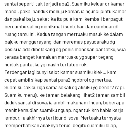
santai seperti tak terjadi apa2. Suamiku keluar dr kamar
mandi, pakai handuk menuju kamar, ia ngunci pintu kamar
dan pakai baju, seketika itu pula kami kembali berpagut
bercumbu saling menikmati sentuhan dan cumbuan di
ruang tamu ini. Kedua tangan mertuaku masuk ke dalam
bajuku menggerayangi dan meremas payudaraku dg
posisi ia ada dibelakang dg penis menekan pantatku, wua
terasa banget kemaluan mertuaku yg super tegang
nonjok pantatku yg masih tertutup rok.
Terdengar lagi bunyi selot kamar suamiku klek,,, kami
cepat ambil sikap santai pura2 ngobrol dg mertua.
Suamiku tak curiga sama sekali dg aksiku yg benar2 rapi.
Suamiku menuju ke taman belakang, lihat2 taman sambil
duduk santai di sova, ia ambil makanan ringan, beberapa
menit kemudian suamiku nguap, ngantuk krn habis kerja
lembur. Ia akhirnya tertidur di sova. Mertuaku ternyata
memperhatikan anaknya terus, begitu suamiku lelap,