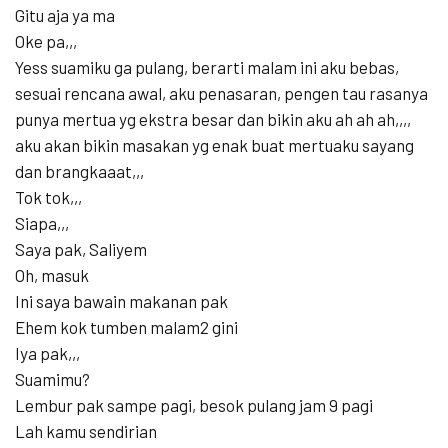
Gitu aja ya ma
Oke pa,,,
Yess suamiku ga pulang, berarti malam ini aku bebas,
sesuai rencana awal, aku penasaran, pengen tau rasanya
punya mertua yg ekstra besar dan bikin aku ah ah ah,,,,
aku akan bikin masakan yg enak buat mertuaku sayang
dan brangkaaat,,,
Tok tok,,,
Siapa,,,
Saya pak, Saliyem
Oh, masuk
Ini saya bawain makanan pak
Ehem kok tumben malam2 gini
Iya pak,,,
Suamimu?
Lembur pak sampe pagi, besok pulang jam 9 pagi
Lah kamu sendirian