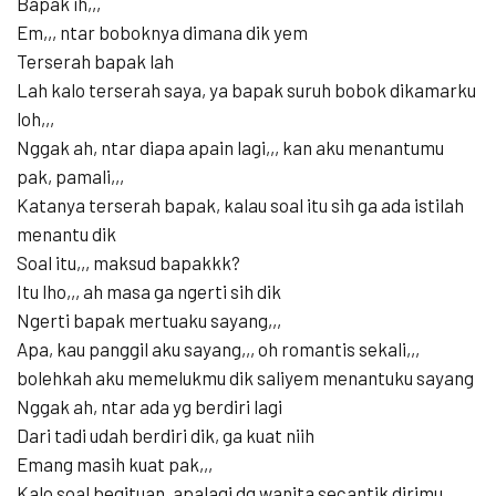
Bapak ih,,,
Em,,, ntar boboknya dimana dik yem
Terserah bapak lah
Lah kalo terserah saya, ya bapak suruh bobok dikamarku
loh,,,
Nggak ah, ntar diapa apain lagi,,, kan aku menantumu
pak, pamali,,,
Katanya terserah bapak, kalau soal itu sih ga ada istilah
menantu dik
Soal itu,,, maksud bapakkk?
Itu lho,,, ah masa ga ngerti sih dik
Ngerti bapak mertuaku sayang,,,
Apa, kau panggil aku sayang,,, oh romantis sekali,,,
bolehkah aku memelukmu dik saliyem menantuku sayang
Nggak ah, ntar ada yg berdiri lagi
Dari tadi udah berdiri dik, ga kuat niih
Emang masih kuat pak,,,
Kalo soal begituan, apalagi dg wanita secantik dirimu,,,