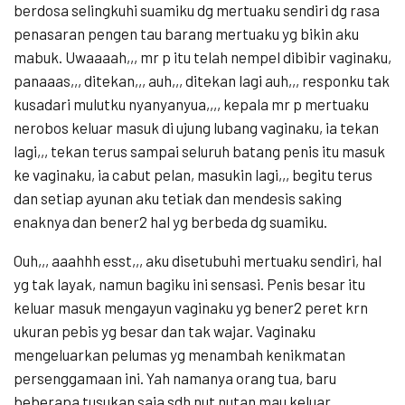
berdosa selingkuhi suamiku dg mertuaku sendiri dg rasa
penasaran pengen tau barang mertuaku yg bikin aku
mabuk. Uwaaaah,,, mr p itu telah nempel dibibir vaginaku,
panaaas,,, ditekan,,, auh,,, ditekan lagi auh,,, responku tak
kusadari mulutku nyanyanyua,,,, kepala mr p mertuaku
nerobos keluar masuk di ujung lubang vaginaku, ia tekan
lagi,,, tekan terus sampai seluruh batang penis itu masuk
ke vaginaku, ia cabut pelan, masukin lagi,,, begitu terus
dan setiap ayunan aku tetiak dan mendesis saking
enaknya dan bener2 hal yg berbeda dg suamiku.
Ouh,,, aaahhh esst,,, aku disetubuhi mertuaku sendiri, hal
yg tak layak, namun bagiku ini sensasi. Penis besar itu
keluar masuk mengayun vaginaku yg bener2 peret krn
ukuran pebis yg besar dan tak wajar. Vaginaku
mengeluarkan pelumas yg menambah kenikmatan
persenggamaan ini. Yah namanya orang tua, baru
beberapa tusukan saja sdh nut nutan mau keluar.