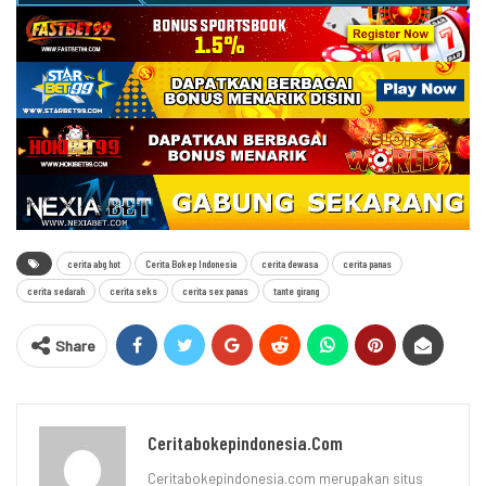
cerita abg hot
Cerita Bokep Indonesia
cerita dewasa
cerita panas
cerita sedarah
cerita seks
cerita sex panas
tante girang
Share
Ceritabokepindonesia.com
Ceritabokepindonesia.com merupakan situs