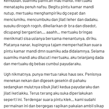
kemudian, suamiku pamitan mau mandi, mertuaku
menatapku penuh nafsu. Begitu pintu kamar mandi
nutup, mertuaku menghampiriku dg cepat dan
menciumiku, mencumbuku dan jilati leher dan dadaku,
susuku dirogoh rogoh, dikeliarkan dr bra dan disedot,
dicupangi bergantian,,,, aaahh,,, mertuaku bringas
menikmati sisa usianya bersama menantunya, diriku.
Matanya nanar, kupingnya tajam memperhatikan suara
pintu kamar mandi dmn suamiku ada didalamnya. Selama
suamiku mandi aku dilucuti mertuaku, aku telanjang dada
dan mertuaku dg bebas cumbui payudaraku.
Ugh nikmatnya, punya mertua rakus haus sex. Penisnya
menekan nekan dan digesek gesekin di pahaku
sedangkan mulutnya sibuk jilati kedua payudaraku dan
jilati ketiakku. Terus terang aku suka diperlakukan
seperti ini. Terdengar suara pintu klek,,, kami sudahi
permainan ini dan bergegas rapikan pakaian ambil sikap