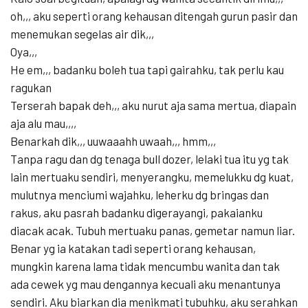
oh,,, aku seperti orang kehausan ditengah gurun pasir dan
menemukan segelas air dik,,,
Oya,,,
He em,,, badanku boleh tua tapi gairahku, tak perlu kau
ragukan
Terserah bapak deh,,, aku nurut aja sama mertua, diapain
aja alu mau,,,,
Benarkah dik,,, uuwaaahh uwaah,,, hmm,,,
Tanpa ragu dan dg tenaga bull dozer, lelaki tua itu yg tak
lain mertuaku sendiri, menyerangku, memelukku dg kuat,
mulutnya menciumi wajahku, leherku dg bringas dan
rakus, aku pasrah badanku digerayangi, pakaianku
diacak acak. Tubuh mertuaku panas, gemetar namun liar.
Benar yg ia katakan tadi seperti orang kehausan,
mungkin karena lama tidak mencumbu wanita dan tak
ada cewek yg mau dengannya kecuali aku menantunya
sendiri. Aku biarkan dia menikmati tubuhku, aku serahkan