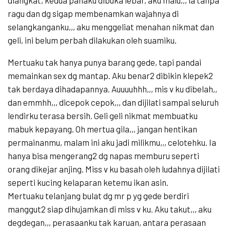
diangkat, kedua pahaku dibuka lebar, aku malu,,, ia tanpa
ragu dan dg sigap membenamkan wajahnya di
selangkanganku,,, aku menggeliat menahan nikmat dan
geli, ini belum perbah dilakukan oleh suamiku.
Mertuaku tak hanya punya barang gede, tapi pandai
memainkan sex dg mantap. Aku benar2 dibikin klepek2
tak berdaya dihadapannya. Auuuuhhh,,, mis v ku dibelah,,
dan emmhh,,, dicepok cepok,,, dan dijilati sampai seluruh
lendirku terasa bersih. Geli geli nikmat membuatku
mabuk kepayang. Oh mertua gila,,, jangan hentikan
permainanmu, malam ini aku jadi milikmu,,, celotehku. Ia
hanya bisa mengerang2 dg napas memburu seperti
orang dikejar anjing. Miss v ku basah oleh ludahnya dijilati
seperti kucing kelaparan ketemu ikan asin.
Mertuaku telanjang bulat dg mr p yg gede berdiri
manggut2 siap dihujamkan di miss v ku. Aku takut,,, aku
degdegan,,, perasaanku tak karuan, antara perasaan