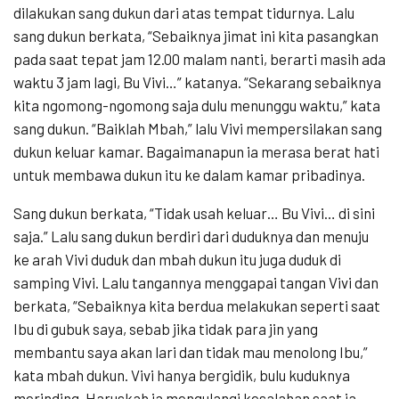
dilakukan sang dukun dari atas tempat tidurnya. Lalu
sang dukun berkata, “Sebaiknya jimat ini kita pasangkan
pada saat tepat jam 12.00 malam nanti, berarti masih ada
waktu 3 jam lagi, Bu Vivi…” katanya. “Sekarang sebaiknya
kita ngomong-ngomong saja dulu menunggu waktu,” kata
sang dukun. “Baiklah Mbah,” lalu Vivi mempersilakan sang
dukun keluar kamar. Bagaimanapun ia merasa berat hati
untuk membawa dukun itu ke dalam kamar pribadinya.
Sang dukun berkata, “Tidak usah keluar… Bu Vivi… di sini
saja.” Lalu sang dukun berdiri dari duduknya dan menuju
ke arah Vivi duduk dan mbah dukun itu juga duduk di
samping Vivi. Lalu tangannya menggapai tangan Vivi dan
berkata, “Sebaiknya kita berdua melakukan seperti saat
Ibu di gubuk saya, sebab jika tidak para jin yang
membantu saya akan lari dan tidak mau menolong Ibu,”
kata mbah dukun. Vivi hanya bergidik, bulu kuduknya
merinding. Haruskah ia mengulangi kesalahan saat ia