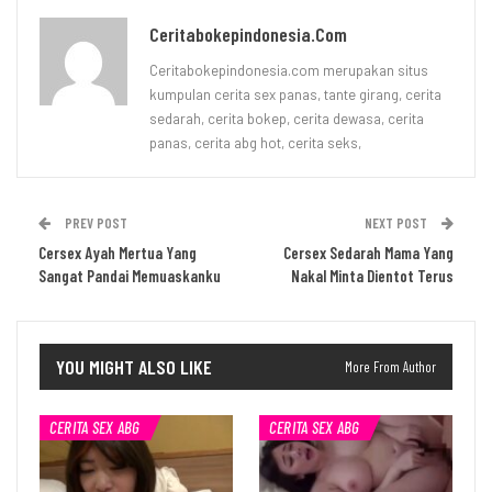
Ceritabokepindonesia.com
Ceritabokepindonesia.com merupakan situs
kumpulan cerita sex panas, tante girang, cerita
sedarah, cerita bokep, cerita dewasa, cerita
panas, cerita abg hot, cerita seks,
PREV POST
NEXT POST
Cersex Ayah Mertua Yang
Cersex Sedarah Mama Yang
Sangat Pandai Memuaskanku
Nakal Minta Dientot Terus
YOU MIGHT ALSO LIKE
More From Author
CERITA SEX ABG
CERITA SEX ABG