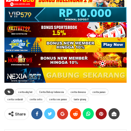
cerita abg hot
Cerita Bokep Indonesia
cerita dewasa
cerita panas
cerita sedarah
cerita seks
cerita sex panas
tante girang
Share