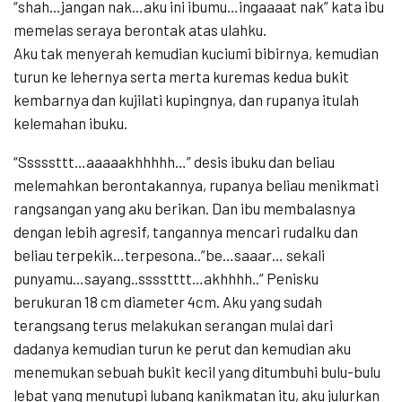
“shah…jangan nak…aku ini ibumu…ingaaaat nak” kata ibu
memelas seraya berontak atas ulahku.
Aku tak menyerah kemudian kuciumi bibirnya, kemudian
turun ke lehernya serta merta kuremas kedua bukit
kembarnya dan kujilati kupingnya, dan rupanya itulah
kelemahan ibuku.
“Sssssttt…aaaaakhhhhh…” desis ibuku dan beliau
melemahkan berontakannya, rupanya beliau menikmati
rangsangan yang aku berikan. Dan ibu membalasnya
dengan lebih agresif, tangannya mencari rudalku dan
beliau terpekik…terpesona..”be…saaar… sekali
punyamu…sayang..sssstttt…akhhhh..” Penisku
berukuran 18 cm diameter 4cm. Aku yang sudah
terangsang terus melakukan serangan mulai dari
dadanya kemudian turun ke perut dan kemudian aku
menemukan sebuah bukit kecil yang ditumbuhi bulu-bulu
lebat yang menutupi lubang kanikmatan itu, aku julurkan