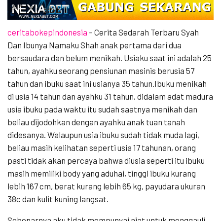
ceritabokepindonesia
– Cerita Sedarah Terbaru Syah
Dan Ibunya Namaku Shah anak pertama dari dua
bersaudara dan belum menikah. Usiaku saat ini adalah 25
tahun, ayahku seorang pensiunan masinis berusia 57
tahun dan ibuku saat ini usianya 35 tahun.Ibuku menikah
di usia 14 tahun dan ayahku 31 tahun, didalam adat madura
usia ibuku pada waktu itu sudah saatnya menikah dan
beliau dijodohkan dengan ayahku anak tuan tanah
didesanya. Walaupun usia ibuku sudah tidak muda lagi,
beliau masih kelihatan seperti usia 17 tahunan, orang
pasti tidak akan percaya bahwa diusia seperti itu ibuku
masih memiliki body yang aduhai, tinggi ibuku kurang
lebih 167 cm, berat kurang lebih 65 kg, payudara ukuran
38c dan kulit kuning langsat.
Sebenarnya aku tidak mempunyai niat untuk menggauli