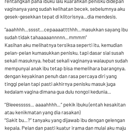
rentangkan paha ibuku lalu kuarahkan penisku didepan
vaginanya yang sudah kelihatan becek, sebelumnya aku
gesek-gesekkan tepat di klitorisnya…dia mendesis.
“aaahhhh…sssst…cepaaaattthhh…masukkan sayang ibu
sudah tidak tahaaaaannnnn…mmmm”
Kasihan aku melihatnya tersiksa seperti itu, kemudian
pelan-pelan kumasukkan penisku, tapi dasar sial susah
sekali masuknya, hebat sekali vaginanya walaupun sudah
mempunyai anak ibu tetap bisa memelihara barangnya,
dengan keyakinan penuh dan rasa percaya diri yang
tinggi pelan tapi pasti akhirnya penisku masuk juga
kedalam vagina dimana gua dulu nongol kedunia…
“Bleeesssss… aaaahhhh…” pekik ibuku (entah kesakitan
atau kenikmatan yang dia rasakan)
“Sakit bu…?” tanyaku yang dijawab ibu dengan gelengan
kepala. Pelan dan pasti kuatur irama dan mulai aku maju