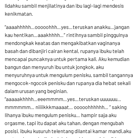
lidahku sambil menjilatinya dan ibu lagi-lagi mendesis
kenikmatan.
“aaaahhhhh…ooooohhh…yes…teruskan anakku…jangan
kau hentikan…aaakhhhh…” rintihnya sambil pinggulnya
mendongkak keatas dan mengakibatkan vaginanya
basah dan dibanjiri cairan kental, rupanya ibuku telah
mencapai puncaknya untuk pertama kali. Aku kemudian
bangun dan menyuruh ibu untuk jongkok, aku
menyuruhnya untuk mengulum penisku, sambil tangannya
mengocok-ngocok penisku dan rupanya dia hebat sekali
dalam urusan yang beginian.
“aaaaakhhhh…eeemmmm…yes…teruskan uuuuuuu…
mmmmmm… niiiikkkmaaaat… ooooohhhhhh… ” saking
lihanya ibuku mengulum penisku… hampir saja aku
orgasme, tapi itu dapat aku tahan, dengan mengubah
posisi. ibuku kusuruh telentang dilantai kamar mandi,aku