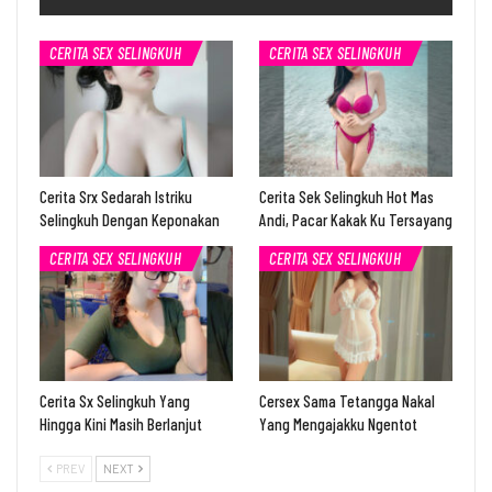
CERITA SEX SELINGKUH
CERITA SEX SELINGKUH
Cerita Srx Sedarah Istriku
Cerita Sek Selingkuh Hot Mas
Selingkuh Dengan Keponakan
Andi, Pacar Kakak Ku Tersayang
CERITA SEX SELINGKUH
CERITA SEX SELINGKUH
Cerita Sx Selingkuh Yang
Cersex Sama Tetangga Nakal
Hingga Kini Masih Berlanjut
Yang Mengajakku Ngentot
PREV
NEXT