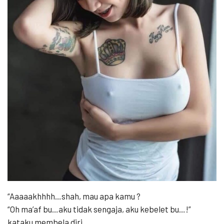
“Aaaaakhhhh…shah, mau apa kamu ?
“Oh ma’af bu…aku tidak sengaja, aku kebelet bu…!”
kataku membela diri.