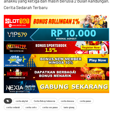
anakku yang ketiga dan masih berusia 2 bulan kandungan.
Cerita Sedarah Terbaru
cerita abg hot
Cerita Bokep Indonesia
cerita dewasa
cerita panas
cerita sedarah
cerita seks
cerita sex panas
tante girang