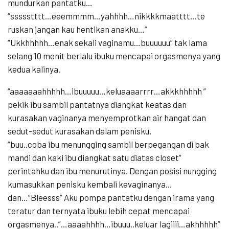
mundurkan pantatku…
“ssssstttt…eeemmmm…yahhhh…nikkkkmaatttt…te
ruskan jangan kau hentikan anakku…”
“Ukkhhhhh…enak sekali vaginamu…buuuuuu” tak lama
selang 10 menit berlalu ibuku mencapai orgasmenya yang
kedua kalinya.
“aaaaaaahhhhh…ibuuuuu…keluaaaarrrr…akkkhhhhh ”
pekik ibu sambil pantatnya diangkat keatas dan
kurasakan vaginanya menyemprotkan air hangat dan
sedut-sedut kurasakan dalam penisku.
“buu..coba ibu menungging sambil berpegangan di bak
mandi dan kaki ibu diangkat satu diatas closet”
perintahku dan ibu menurutinya. Dengan posisi nungging
kumasukkan penisku kembali kevaginanya…
dan…”Bleesss” Aku pompa pantatku dengan irama yang
teratur dan ternyata ibuku lebih cepat mencapai
orgasmenya..”…aaaahhhh…ibuuu..keluar lagiiii…akhhhhh”