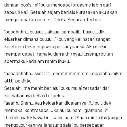
dengan posisi ini ibuku mencapai orgasme lebih dari
sepuluh kali. Setelah sejam berlalu kurasakan aku akan
mengalamai orgasme… Cerita Sedarah Terbaru
“oooohhhh…buuuuu…akuuu..sampaiii…buuuu…dik
eluarkan dimana buuuu…” ibu yang kelihatan sangat
keletihan tak menjawab pertanyaanku. Aku makin
mempercepat iramaku dan akhirnya..kusemprotkan
spermaku kedalam rahim ibuku.
“aaaaahhhhh…ssstttt…eeemmmmmmm…oaaahhh..nikm
attt” pekikku.
Setelah lima menit berlalu ibuku mulai tersadar dari
kelelahannya beliau terpekik…
“aaahh..Shah…kau keluarkan didalam ya..?..ibu tidak
memakai kontrasepsi…kalau ibu hamil giamana..?”
Ibu tak usah khawatir…kalau hamil Shah minta ibu jangan
menggugurkannya,langsung saja ibu bersebadan