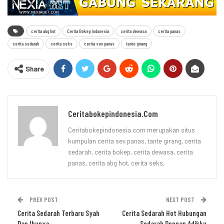
cerita abg hot
Cerita Bokep Indonesia
cerita dewasa
cerita panas
cerita sedarah
cerita seks
cerita sex panas
tante girang
Share
Ceritabokepindonesia.com
Ceritabokepindonesia.com merupakan situs
kumpulan cerita sex panas, tante girang, cerita
sedarah, cerita bokep, cerita dewasa, cerita
panas, cerita abg hot, cerita seks,
PREV POST
NEXT POST
Cerita Sedarah Terbaru Syah
Cerita Sedarah Hot Hubungan
Dan Ibunya
Sedarah Dengan Adikku