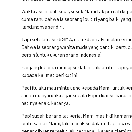
Waktu aku masih kecil, sosok Mami tak pernah kupe
cuma tahu bahwa ia seorang ibu tiri yang baik, ya
kandungnya sendiri.
Tapi setelah aku di SMA, diam-diam aku mulai sering
Bahwa ia seorang wanita muda yang cantik, bertubu
bersih (untuk ukuran orang Indonesia).
Panjang lebar ia memujiku dalam tulisan itu. Tapi 
kubaca kalimat berikut ini:
Pagi itu aku mau minta uang kepada Mami, untuk k
sudah menyuruhku agar segala keperluanku harus 
hatinya enak, katanya.
Papi sudah berangkat kerja. Mami masih di kamarny
pintu kamar Mami, lalu masuk ke dalam. Tapi apa y
benar dibuat terkejut lalu terpana…karena Mami ma