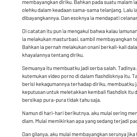
membayangkan diriku. Bahkan pada suatu malam ia
olehku dalam keadaan sama-sama telanjang. Lalu i
dibayangkannya. Dan esoknya ia mendapati celanany
Di catatan itu pun ia mengakui bahwa kalau lamunan 
ia melakukan masturbasi, sambil membayangkan te
Bahkan ia pernah melakukan onani berkali-kali da
khayalannya tentang diriku.
Semuanya itu membuatku jadi serba salah. Tadinya
kutemukan video porno di dalam flashdisknya itu. Tapi
berisi kekagumannya terhadap diriku, membuatku j
keputusan untuk meletakkan kembali flashdisk itu d
bersikap pura-pura tidak tahu saja.
Namun di hari-hari berikutnya, aku mulai sering m
diam. Mulai memikirkan apa yang sedang terjadi pad
Dan gilanya, aku mulai membayangkan serunya jika 