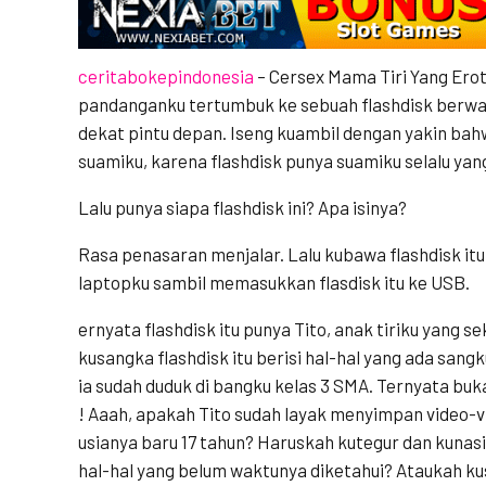
ceritabokepindonesia
– Cersex Mama Tiri Yang Erot
pandanganku tertumbuk ke sebuah flashdisk berwa
dekat pintu depan. Iseng kuambil dengan yakin bahw
suamiku, karena flashdisk punya suamiku selalu ya
Lalu punya siapa flashdisk ini? Apa isinya?
Rasa penasaran menjalar. Lalu kubawa flashdisk it
laptopku sambil memasukkan flasdisk itu ke USB.
ernyata flashdisk itu punya Tito, anak tiriku yang 
kusangka flashdisk itu berisi hal-hal yang ada sang
ia sudah duduk di bangku kelas 3 SMA. Ternyata bu
! Aaah, apakah Tito sudah layak menyimpan video-v
usianya baru 17 tahun? Haruskah kutegur dan kunas
hal-hal yang belum waktunya diketahui? Ataukah kus