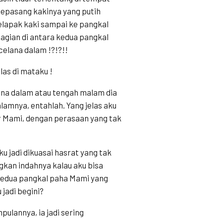
sepasang kakinya yang putih
telapak kaki sampai ke pangkal
gian di antara kedua pangkal
elana dalam !?!?!!
las di mataku !
ana dalam atau tengah malam dia
amnya, entahlah. Yang jelas aku
ar Mami, dengan perasaan yang tak
u jadi dikuasai hasrat yang tak
an indahnya kalau aku bisa
kedua pangkal paha Mami yang
jadi begini?
mpulannya, ia jadi sering