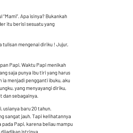
ul “Mami”. Apa isinya? Bukankah
r itu berisi sesuatu yang
tulisan mengenai diriku ! Jujur,
upan Papi. Waktu Papi menikah
g saja punya ibu tiri yang harus
n ia menjadi pengganti ibuku, aku
ngku, yang menyayangi diriku,
t dan sebagainya.
, usianya baru 20 tahun.
g sangat jauh. Tapi kelihatannya
uga pada Papi, karena beliau mampu
ijadikan istrinya.