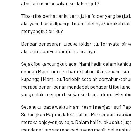
atau kubuang sekalian ke dalam got?
Tiba-tiba perhatianku tertuju ke folder yang berjud
aku yang biasa dipanggil mami olehnya? Apakah folde
menyangkut diriku?
Dengan penasaran kubuka folder itu. Ternyata isinya 
aku berdebar-debar membacanya :
Sejak ibu kandungku tiada, Mami hadir dalam kehid
dengan Mami, umurku baru 7 tahun. Aku senang-senan
kupanggil Mami itu. Terlebih setelah bertahun-tahu
merasa benar-benar mendapat pengganti ibu kandu
yang selalu memperlakukanku dengan lemah-lembu
Setahuku, pada waktu Mami resmi menjadi istri Papi
Sedangkan Papi sudah 40 tahun. Perbedaan usia yan
mereka enjoy-enjoy saja. Dalam hal itu aku salut j
mendapatkan seorang gadis yang masih belia untuk d