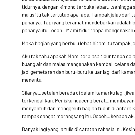
tidurnya, dengan kimono terbuka lebar….sehingga 
mulus itu tak tertutup apa-apa. Tampak jelas dari 
pahanya. Tapi yang teramat mendebarkan adalah ba
pahanya itu…oooh…Mami tidur tanpa mengenakan c
Maka bagian yang berbulu lebat hitam itu tampak je
Aku tak tahu apakah Mami terbiasa tidur tanpa cel
buang air dan malas mengenakan kembali celana dal
jadi gemetaran dan buru-buru keluar lagi dari kam
menentu.
Gilanya…setelah berada di dalam kamarku lagi, jiwak
terkendalikan. Penisku ngaceng berat…membayangk
menyentuh dan menggeluti bagian tubuh di antara 
tampak sangat merangsang itu. Ooooh…kenapa aku 
Banyak lagi yang ia tulis di catatan rahasia ini. Kesi