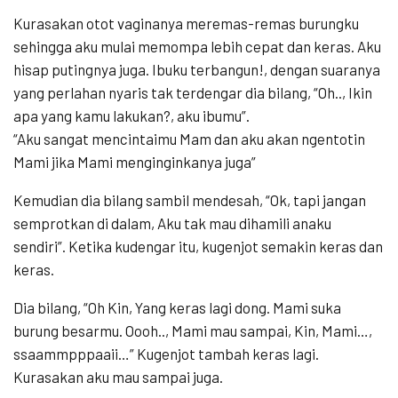
Kurasakan otot vaginanya meremas-remas burungku
sehingga aku mulai memompa lebih cepat dan keras. Aku
hisap putingnya juga. Ibuku terbangun!, dengan suaranya
yang perlahan nyaris tak terdengar dia bilang, “Oh.., Ikin
apa yang kamu lakukan?, aku ibumu”.
“Aku sangat mencintaimu Mam dan aku akan ngentotin
Mami jika Mami menginginkanya juga”
Kemudian dia bilang sambil mendesah, “Ok, tapi jangan
semprotkan di dalam, Aku tak mau dihamili anaku
sendiri”. Ketika kudengar itu, kugenjot semakin keras dan
keras.
Dia bilang, “Oh Kin, Yang keras lagi dong. Mami suka
burung besarmu. Oooh.., Mami mau sampai, Kin, Mami…,
ssaammpppaaii…” Kugenjot tambah keras lagi.
Kurasakan aku mau sampai juga.