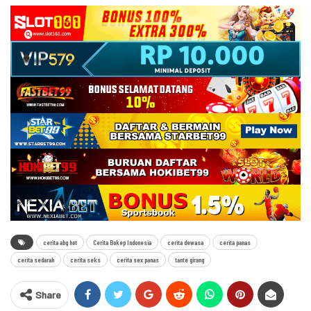
cerita abg hot
Cerita Bokep Indonesia
cerita dewasa
cerita panas
cerita sedarah
cerita seks
cerita sex panas
tante girang
Share