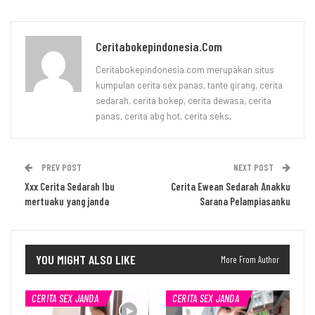
Ceritabokepindonesia.com
Ceritabokepindonesia.com merupakan situs
kumpulan cerita sex panas, tante girang, cerita
sedarah, cerita bokep, cerita dewasa, cerita
panas, cerita abg hot, cerita seks,
PREV POST
NEXT POST
Xxx Cerita Sedarah Ibu
Cerita Ewean Sedarah Anakku
mertuaku yang janda
Sarana Pelampiasanku
YOU MIGHT ALSO LIKE
More From Author
CERITA SEX JANDA
CERITA SEX JANDA