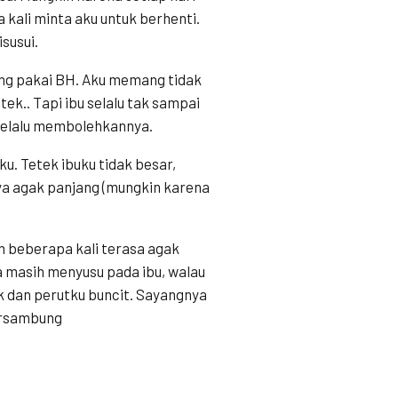
 kali minta aku untuk berhenti.
susui.
rang pakai BH. Aku memang tidak
tek.. Tapi ibu selalu tak sampai
a selalu membolehkannya.
u. Tetek ibuku tidak besar,
ya agak panjang (mungkin karena
h beberapa kali terasa agak
a masih menyusu pada ibu, walau
k dan perutku buncit. Sayangnya
ersambung