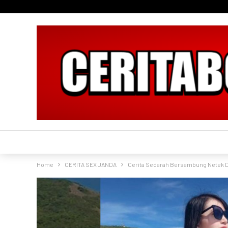
Home
CERITA SEX JANDA
Cerita Sedarah Bersambung Netek D