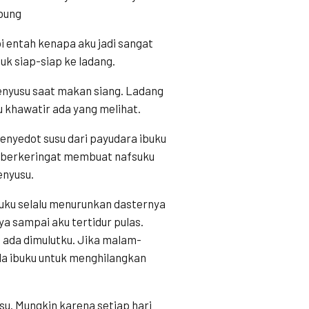
mbung
i entah kenapa aku jadi sangat
uk siap-siap ke ladang.
 menyusu saat makan siang. Ladang
u khawatir ada yang melihat.
nyedot susu dari payudara ibuku
ng berkeringat membuat nafsuku
enyusu.
buku selalu menurunkan dasternya
 sampai aku tertidur pulas.
h ada dimulutku. Jika malam-
da ibuku untuk menghilangkan
su. Mungkin karena setiap hari