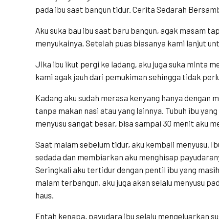
pada ibu saat bangun tidur. Cerita Sedarah Bersa
Aku suka bau ibu saat baru bangun, agak masam tap
menyukainya. Setelah puas biasanya kami lanjut unt
Jika ibu ikut pergi ke ladang, aku juga suka minta
kami agak jauh dari pemukiman sehingga tidak perl
Kadang aku sudah merasa kenyang hanya dengan me
tanpa makan nasi atau yang lainnya. Tubuh ibu ya
menyusu sangat besar, bisa sampai 30 menit aku m
Saat malam sebelum tidur, aku kembali menyusu. I
sedada dan membiarkan aku menghisap payudaranya
Seringkali aku tertidur dengan pentil ibu yang masi
malam terbangun, aku juga akan selalu menyusu pa
haus.
Entah kenapa, payudara ibu selalu mengeluarkan su