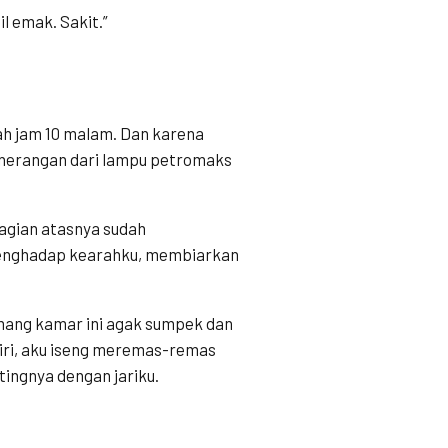
l emak. Sakit.”
ah jam 10 malam. Dan karena
enerangan dari lampu petromaks
agian atasnya sudah
menghadap kearahku, membiarkan
emang kamar ini agak sumpek dan
iri, aku iseng meremas-remas
ingnya dengan jariku.