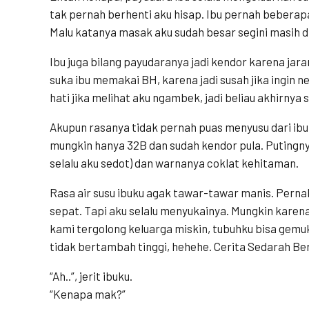
tak pernah berhenti aku hisap. Ibu pernah beberapa
Malu katanya masak aku sudah besar segini masih di
Ibu juga bilang payudaranya jadi kendor karena ja
suka ibu memakai BH, karena jadi susah jika ingin ne
hati jika melihat aku ngambek, jadi beliau akhirny
Akupun rasanya tidak pernah puas menyusu dari ibuk
mungkin hanya 32B dan sudah kendor pula. Putingn
selalu aku sedot) dan warnanya coklat kehitaman.
Rasa air susu ibuku agak tawar-tawar manis. Perna
sepat. Tapi aku selalu menyukainya. Mungkin karen
kami tergolong keluarga miskin, tubuhku bisa gemu
tidak bertambah tinggi, hehehe. Cerita Sedarah B
“Ah..”, jerit ibuku.
“Kenapa mak?”