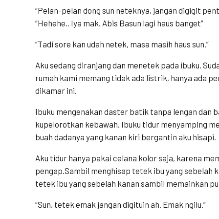
“Pelan-pelan dong sun neteknya, jangan digigit penti
“Hehehe.. Iya mak. Abis Basun lagi haus banget”
“Tadi sore kan udah netek, masa masih haus sun.”
Aku sedang diranjang dan menetek pada ibuku. Sud
rumah kami memang tidak ada listrik, hanya ada p
dikamar ini.
Ibuku mengenakan daster batik tanpa lengan dan b
kupelorotkan kebawah. Ibuku tidur menyamping 
buah dadanya yang kanan kiri bergantin aku hisapi.
Aku tidur hanya pakai celana kolor saja, karena m
pengap.Sambil menghisap tetek ibu yang sebelah k
tetek ibu yang sebelah kanan sambil memainkan put
“Sun, tetek emak jangan digituin ah. Emak ngilu.”