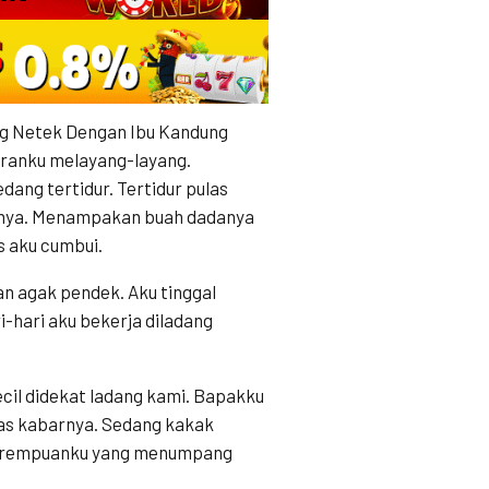
g Netek Dengan Ibu Kandung
ikiranku melayang-layang.
ang tertidur. Tertidur pulas
asnya. Menampakan buah dadanya
is aku cumbui.
n agak pendek. Aku tinggal
i-hari aku bekerja diladang
cil didekat ladang kami. Bapakku
elas kabarnya. Sedang kakak
k perempuanku yang menumpang