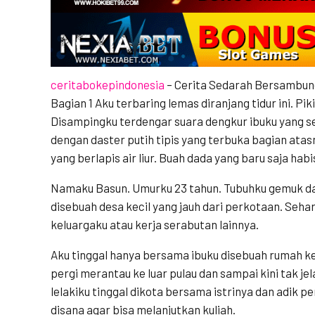
ceritabokepindonesia
– Cerita Sedarah Bersambun
Bagian 1 Aku terbaring lemas diranjang tidur ini. P
Disampingku terdengar suara dengkur ibuku yang sed
dengan daster putih tipis yang terbuka bagian at
yang berlapis air liur. Buah dada yang baru saja hab
Namaku Basun. Umurku 23 tahun. Tubuhku gemuk da
disebuah desa kecil yang jauh dari perkotaan. Sehar
keluargaku atau kerja serabutan lainnya.
Aku tinggal hanya bersama ibuku disebuah rumah ke
pergi merantau ke luar pulau dan sampai kini tak j
lelakiku tinggal dikota bersama istrinya dan adi
disana agar bisa melanjutkan kuliah.