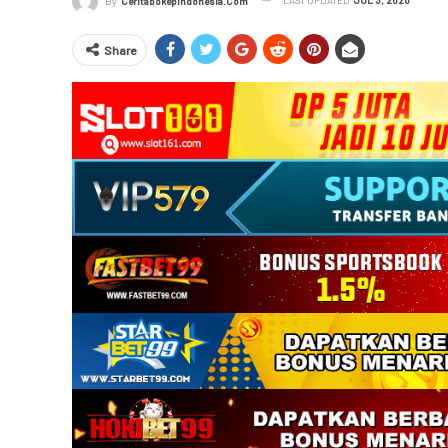
By
Ceritabokepindonesia.com
Share