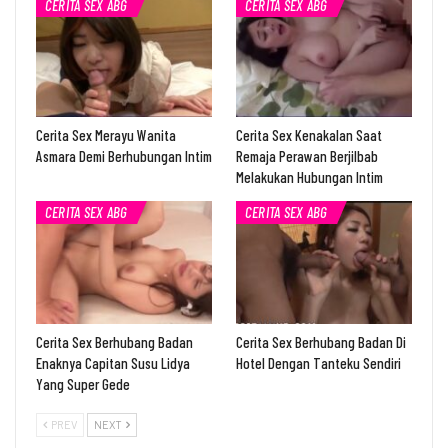
CERITA SEX ABG
CERITA SEX ABG
Cerita Sex Merayu Wanita
Cerita Sex Kenakalan Saat
Asmara Demi Berhubungan Intim
Remaja Perawan Berjilbab
Melakukan Hubungan Intim
CERITA SEX ABG
CERITA SEX ABG
Cerita Sex Berhubang Badan
Cerita Sex Berhubang Badan Di
Enaknya Capitan Susu Lidya
Hotel Dengan Tanteku Sendiri
Yang Super Gede
PREV
NEXT