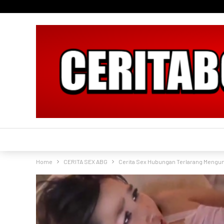
Home
CERITA SEX ABG
Cerita Sex Hubungan Terlarang Mengun