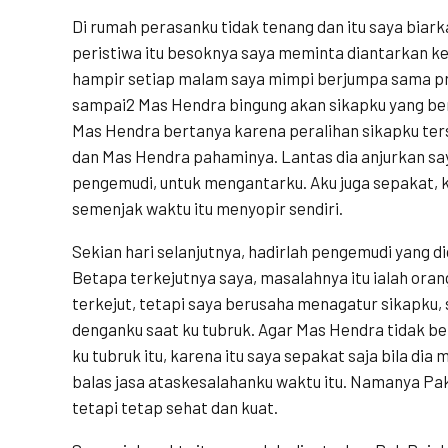
Di rumah perasanku tidak tenang dan itu saya biark
peristiwa itu besoknya saya meminta diantarkan k
hampir setiap malam saya mimpi berjumpa sama pri
sampai2 Mas Hendra bingung akan sikapku yang ber
Mas Hendra bertanya karena peralihan sikapku ter
dan Mas Hendra pahaminya. Lantas dia anjurkan s
pengemudi, untuk mengantarku. Aku juga sepakat,
semenjak waktu itu menyopir sendiri.
Sekian hari selanjutnya, hadirlah pengemudi yang d
Betapa terkejutnya saya, masalahnya itu ialah oran
terkejut, tetapi saya berusaha menagatur sikapku,
denganku saat ku tubruk. Agar Mas Hendra tidak b
ku tubruk itu, karena itu saya sepakat saja bila dia 
balas jasa ataskesalahanku waktu itu. Namanya Pak
tetapi tetap sehat dan kuat.