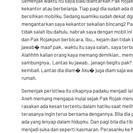
Semenjak waktu itu saya slalu diantarkan Pak Rojak
kekantor atau berbelanja. Tiap pagi dia sudah ada 
bersihkan mobilku. Sedang suamiku sudah dekat dgn
mengantarkan saya kekantor sekalian bincang2 Pak 
tidak salah ibu dahulu, nabrak saya dengan mobil in
dan Pak Rojakpun berbicara, ibu,,, kejam dan tida
jawab� maaf pak.. waktu itu saya salah,, saya terbu
Alahhhh kalian orang kaya memang demikian.. me
sambungnya.. Lantas ku jawab.. janagn begitu pak? s
kembali. Lantas dia diam� Aku� juga diam saja wak
rumah.
Semenjak peristiwa itu sikapnya padaku menjadi la
Aneh memang mengapa mulai sejak Pak Rojak mena
rasakan ada kesan tertentu dalam hatiku saat meli
terasanya ingin terus bersama dengannya. Bila dia
ada yang lenyap dalam hidupku. Dan pagi bila dia ti
menjadi suka dan seperti kasmaran. Perasanku ke 