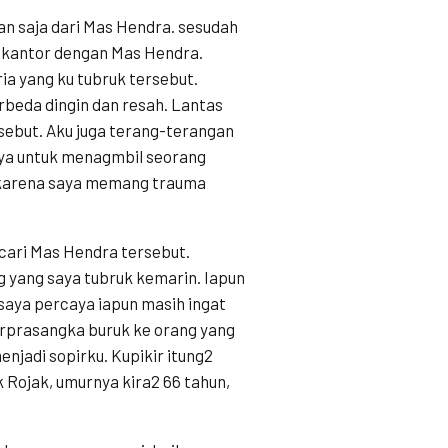
an saja dari Mas Hendra. sesudah
ekantor dengan Mas Hendra.
a yang ku tubruk tersebut.
beda dingin dan resah. Lantas
sebut. Aku juga terang-terangan
aya untuk menagmbil seorang
 karena saya memang trauma
icari Mas Hendra tersebut.
g yang saya tubruk kemarin. Iapun
 saya percaya iapun masih ingat
erprasangka buruk ke orang yang
menjadi sopirku. Kupikir itung2
 Rojak, umurnya kira2 66 tahun,