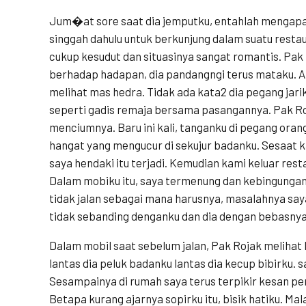
Jum�at sore saat dia jemputku, entahlah mengapa
singgah dahulu untuk berkunjung dalam suatu resta
cukup kesudut dan situasinya sangat romantis. Pak
berhadap hadapan, dia pandangngi terus mataku. Ak
melihat mas hedra. Tidak ada kata2 dia pegang jari
seperti gadis remaja bersama pasangannya. Pak Ro
menciumnya. Baru ini kali, tanganku di pegang oran
hangat yang mengucur di sekujur badanku. Sesaat ka
saya hendaki itu terjadi. Kemudian kami keluar rest
Dalam mobiku itu, saya termenung dan kebingungan 
tidak jalan sebagai mana harusnya, masalahnya sa
tidak sebanding denganku dan dia dengan bebasny
Dalam mobil saat sebelum jalan, Pak Rojak melihat k
lantas dia peluk badanku lantas dia kecup bibirku. 
Sesampainya di rumah saya terus terpikir kesan pe
Betapa kurang ajarnya sopirku itu, bisik hatiku. Ma