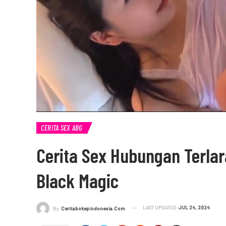
CERITA SEX ABG
Cerita Sex Hubungan Terl
Black Magic
LAST UPDATED
JUL 24, 2024
By
Ceritabokepindonesia.com