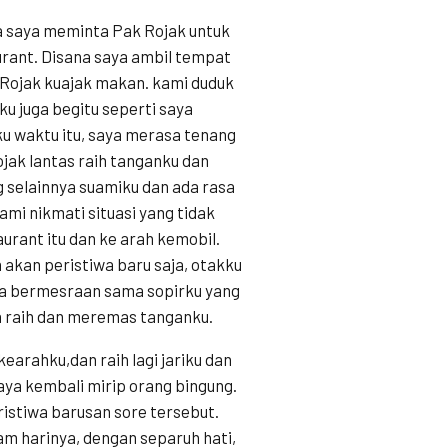
 saya meminta Pak Rojak untuk
urant. Disana saya ambil tempat
 Rojak kuajak makan. kami duduk
u juga begitu seperti saya
ku waktu itu, saya merasa tenang
jak lantas raih tanganku dan
g selainnya suamiku dan ada rasa
mi nikmati situasi yang tidak
aurant itu dan ke arah kemobil.
akan peristiwa baru saja, otakku
ya bermesraan sama sopirku yang
a raih dan meremas tanganku.
earahku,dan raih lagi jariku dan
saya kembali mirip orang bingung.
ristiwa barusan sore tersebut.
lam harinya, dengan separuh hati,