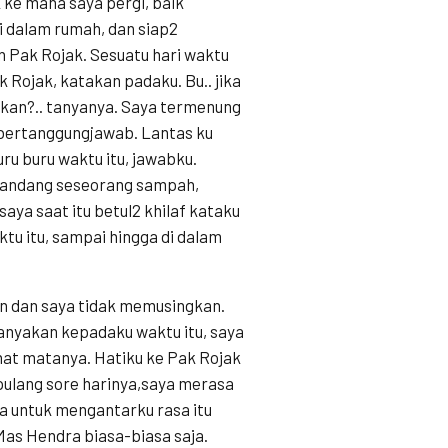
 ke mana saya pergi, baik
di dalam rumah, dan siap2
 Pak Rojak. Sesuatu hari waktu
Rojak, katakan padaku. Bu.. jika
i kan?.. tanyanya. Saya termenung
k bertanggungjawab. Lantas ku
ru buru waktu itu, jawabku.
mandang seseorang sampah,
aya saat itu betul2 khilaf kataku
tu itu, sampai hingga di dalam
in dan saya tidak memusingkan.
nyakan kepadaku waktu itu, saya
hat matanya. Hatiku ke Pak Rojak
 pulang sore harinya,saya merasa
ba untuk mengantarku rasa itu
Mas Hendra biasa-biasa saja.