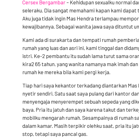
Cersex Bergambar
–
Kehidupan sexualku normal da
seleraku. Dia sangat memahami kapan kami dapat t
Aku juga tidak ingin Mas Hendra terlampau mempor
kewajibannya. Sebagai wanita jawa saya dituntut un
Kami ada di surakarta dan tempati rumah pemberia
rumah yang luas dan asri ini, kami tinggal dan did
istri. Ke-2 pembantu itu sudah lama turut sama or
kira2 65 tahun. yang wanita namanya mak imah da
rumah ke mereka bila kami pergi kerja.
Tiap hari saya kekantor terkadang diantarkan Mas
nyetir sendiri. Satu saat saya pulang dari kantor d
menyengaja menyerempet sebuah sepeda yang dike
baya. Pria itu jatuh dan saya karena takut dan terkej
mobilku mengarah rumah. Sesampainya di rumah sa
dalam kamar. Masih terpikir olehku saat, pria itu ja
stop, tetapi saya pancal gas.