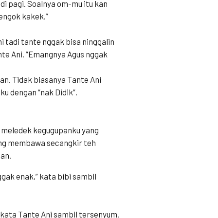
di pagi. Soalnya om-mu itu kan
nengok kakek.”
i tadi tante nggak bisa ninggalin
ante Ani. “Emangnya Agus nggak
an. Tidak biasanya Tante Ani
u dengan “nak Didik”.
i meledek kegugupanku yang
ang membawa secangkir teh
an.
ggak enak,” kata bibi sambil
” kata Tante Ani sambil tersenyum.