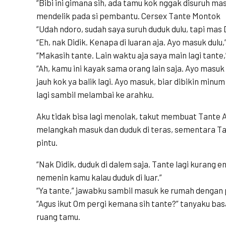
“Bibi ini gimana sih, ada tamu kok nggak disuruh ma
mendelik pada si pembantu. Cersex Tante Montok
“Udah ndoro, sudah saya suruh duduk dulu, tapi mas
“Eh, nak Didik. Kenapa di luaran aja. Ayo masuk dulu,”
“Makasih tante. Lain waktu aja saya main lagi tante,
“Ah, kamu ini kayak sama orang lain saja. Ayo masuk
jauh kok ya balik lagi. Ayo masuk, biar dibikin minum
lagi sambil melambai ke arahku.
Aku tidak bisa lagi menolak, takut membuat Tante 
melangkah masuk dan duduk di teras, sementara Tan
pintu.
“Nak Didik, duduk di dalem saja. Tante lagi kurang 
nemenin kamu kalau duduk di luar.”
“Ya tante,” jawabku sambil masuk ke rumah dengan
“Agus ikut Om pergi kemana sih tante?” tanyaku basa
ruang tamu.