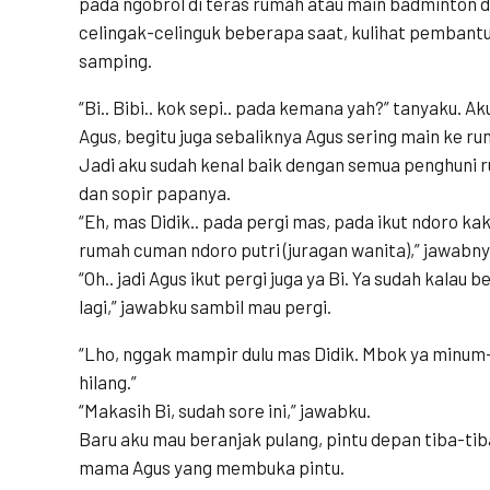
pada ngobrol di teras rumah atau main badminton d
celingak-celinguk beberapa saat, kulihat pembantu 
samping.
“Bi.. Bibi.. kok sepi.. pada kemana yah?” tanyaku. A
Agus, begitu juga sebaliknya Agus sering main ke 
Jadi aku sudah kenal baik dengan semua penghuni
dan sopir papanya.
“Eh, mas Didik.. pada pergi mas, pada ikut ndoro kaku
rumah cuman ndoro putri (juragan wanita),” jawabn
“Oh.. jadi Agus ikut pergi juga ya Bi. Ya sudah kalau b
lagi,” jawabku sambil mau pergi.
“Lho, nggak mampir dulu mas Didik. Mbok ya minum
hilang.”
“Makasih Bi, sudah sore ini,” jawabku.
Baru aku mau beranjak pulang, pintu depan tiba-tib
mama Agus yang membuka pintu.