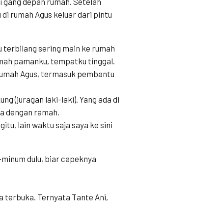
i gang depan rumah. Setelah
di rumah Agus keluar dari pintu
ku terbilang sering main ke rumah
rumah pamanku, tempatku tinggal.
 rumah Agus, termasuk pembantu
ng (juragan laki-laki). Yang ada di
ya dengan ramah.
egitu, lain waktu saja saya ke sini
-minum dulu, biar capeknya
a terbuka. Ternyata Tante Ani,