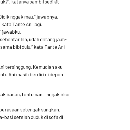
suk?”, katanya sambil sedikit
 Didik nggak mau,” jawabnya.
 kata Tante Ani lagi.
” jawabku.
 sebentar lah, udah datang jauh-
 sama bibi dulu,” kata Tante Ani
Ani tersinggung. Kemudian aku
te Ani masih berdiri di depan
enak badan, tante nanti nggak bisa
 perasaan setengah sungkan.
-basi setelah duduk di sofa di