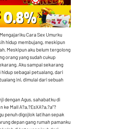
 Mengajariku Cara Sex Umurku
sih hidup membujang, meskipun
ah. Meskipun aku belum tergolong
ng orang yang sudah cukup
sekarang. Aku sampai sekarang
hidup sebagai petualang, dari
ualang ini, dimulai dari sebuah
nji dengan Agus, sahabatku di
n ke Mall A?a,?EsXA?a,?a”?
 penuh digojlok latihan sepak
 warung depan gang rumah pamanku