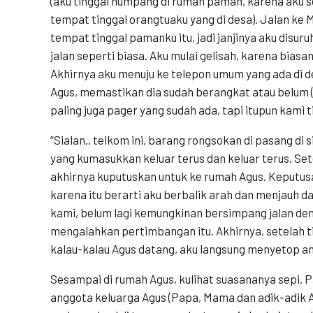
(aku tinggal numpang di rumah paman, karena aku se
tempat tinggal orangtuaku yang di desa). Jalan ke 
tempat tinggal pamanku itu, jadi janjinya aku disur
jalan seperti biasa. Aku mulai gelisah, karena biasan
Akhirnya aku menuju ke telepon umum yang ada di d
Agus, memastikan dia sudah berangkat atau belum 
paling juga pager yang sudah ada, tapi itupun kami t
“Sialan.. telkom ini, barang rongsokan di pasang di s
yang kumasukkan keluar terus dan keluar terus. Set
akhirnya kuputuskan untuk ke rumah Agus. Keputusa
karena itu berarti aku berbalik arah dan menjauh da
kami, belum lagi kemungkinan bersimpang jalan den
mengalahkan pertimbangan itu. Akhirnya, setelah ti
kalau-kalau Agus datang, aku langsung menyetop a
Sesampai di rumah Agus, kulihat suasananya sepi. 
anggota keluarga Agus (Papa, Mama dan adik-adik 