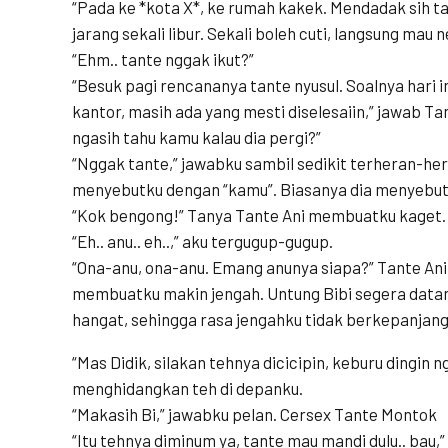
“Pada ke *kota X*, ke rumah kakek. Mendadak sih ta
jarang sekali libur. Sekali boleh cuti, langsung mau 
“Ehm.. tante nggak ikut?”
“Besuk pagi rencananya tante nyusul. Soalnya hari in
kantor, masih ada yang mesti diselesaiin,” jawab T
ngasih tahu kamu kalau dia pergi?”
“Nggak tante,” jawabku sambil sedikit terheran-her
menyebutku dengan “kamu”. Biasanya dia menyebutk
“Kok bengong!” Tanya Tante Ani membuatku kaget.
“Eh.. anu.. eh..,” aku tergugup-gugup.
“Ona-anu, ona-anu. Emang anunya siapa?” Tante An
membuatku makin jengah. Untung Bibi segera dat
hangat, sehingga rasa jengahku tidak berkepanjang
“Mas Didik, silakan tehnya dicicipin, keburu dingin n
menghidangkan teh di depanku.
“Makasih Bi,” jawabku pelan. Cersex Tante Montok
“Itu tehnya diminum ya, tante mau mandi dulu.. bau,