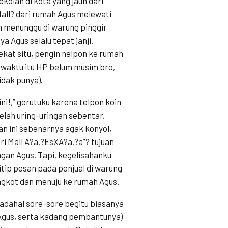
kolah di kota yang jauh dari
Mall? dari rumah Agus melewati
uh menunggu di warung pinggir
ya Agus selalu tepat janji.
ekat situ, pengin nelpon ke rumah
(waktu itu HP belum musim bro,
idak punya).
ini!,” gerutuku karena telpon koin
elah uring-uringan sebentar,
n ini sebenarnya agak konyol,
ri Mall A?a,?EsXA?a,?a”? tujuan
gan Agus. Tapi, kegelisahanku
tip pesan pada penjual di warung
ngkot dan menuju ke rumah Agus.
Padahal sore-sore begitu biasanya
Agus, serta kadang pembantunya)