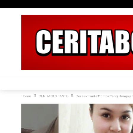
Home
CERITA SEX TANTE
Cersex Tante Montok Yang Mengajar