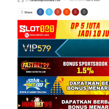
By
Ceritabokepindonesia.com
Share