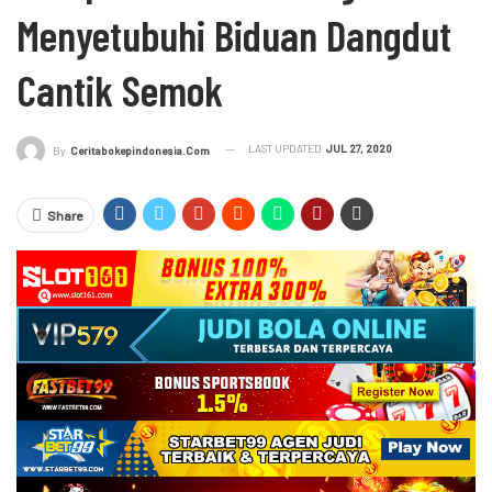
Menyetubuhi Biduan Dangdut
Cantik Semok
LAST UPDATED
JUL 27, 2020
By
Ceritabokepindonesia.com
Share