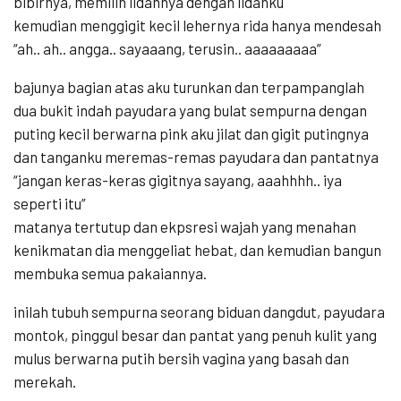
bibirnya, memilin lidahnya dengan lidahku
kemudian menggigit kecil lehernya rida hanya mendesah
“ah.. ah.. angga.. sayaaang, terusin.. aaaaaaaaa”
bajunya bagian atas aku turunkan dan terpampanglah
dua bukit indah payudara yang bulat sempurna dengan
puting kecil berwarna pink aku jilat dan gigit putingnya
dan tanganku meremas-remas payudara dan pantatnya
“jangan keras-keras gigitnya sayang, aaahhhh.. iya
seperti itu”
matanya tertutup dan ekpsresi wajah yang menahan
kenikmatan dia menggeliat hebat, dan kemudian bangun
membuka semua pakaiannya.
inilah tubuh sempurna seorang biduan dangdut, payudara
montok, pinggul besar dan pantat yang penuh kulit yang
mulus berwarna putih bersih vagina yang basah dan
merekah.