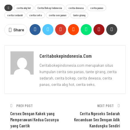
cerita abg hot
Cerita Bokep Indonesia
cerita dewasa
cerita panas
cerita sedarah
cerita seks
cerita sex panas
tante girang
Share
Ceritabokepindonesia.com
Ceritabokepindonesia.com merupakan situs
kumpulan cerita sex panas, tante girang, cerita
sedarah, cerita bokep, cerita dewasa, cerita
panas, cerita abg hot, cerita seks,
PREV POST
NEXT POST
Cersex Dengan Kakek yang
Cerita Ngeseks Sedarah
Memperawani Kedua Cucunya
Kecanduan Sex Dengan Adik
yang Cantik
Kandungku Sendiri