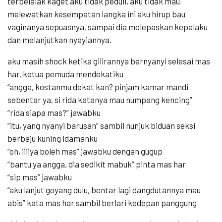
terbelalak kaget aku tidak peduli, aku tidak mau
melewatkan kesempatan langka ini aku hirup bau
vaginanya sepuasnya, sampai dia melepaskan kepalaku
dan melanjutkan nyayiannya.
aku masih shock ketika gilirannya bernyanyi selesai mas
har, ketua pemuda mendekatiku
“angga, kostanmu dekat kan? pinjam kamar mandi
sebentar ya, si rida katanya mau numpang kencing”
“rida siapa mas?” jawabku
“itu, yang nyanyi barusan” sambil nunjuk biduan seksi
berbaju kuning idamanku
“oh, iiiiya boleh mas” jawabku dengan gugup
“bantu ya angga, dia sedikit mabuk” pinta mas har
“sip mas” jawabku
“aku lanjut goyang dulu, bentar lagi dangdutannya mau
abis” kata mas har sambil berlari kedepan panggung