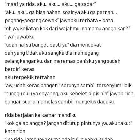
“maaf ya rida, aku.. aku… aku… ga sadar”
“aku.. aku.. ga bisa nahan, soalnya aku ga pernah…
pegang-pegang cewek” jawabku terbata – bata
“oh ya, keliatan kok dari wajahmu, namamu angga kan? ”
“iya” jawabku
“udah nafsu banget pasti ya” dia mendekat
dan yang tidak aku sangka dia memegang
selangkanganku, dan meremas penisku yang sudah
berdiri keras
aku terpekik tertahan
“aw, udah keras banget!” serunya sambil tersenyum licik
“tunggu dulu ya sayaang, aku kebelet pipis nih” jawab rida
dengan suara memelas sambil mengelus dadaku.
rida berjalan ke kamar mandiku
“kok gelap angga? jangan ditutup pintunya ya, aku takut”
kata rida
“iya rida, lampunya cuma ada itu” jawabku sudah