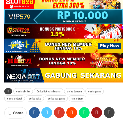
cerita abg hot
Cerita Bokep Indonesia
cerita dewasa
cerita panas
cerita sedarah
cerita seks
cerita sex panas
tante girang
Share