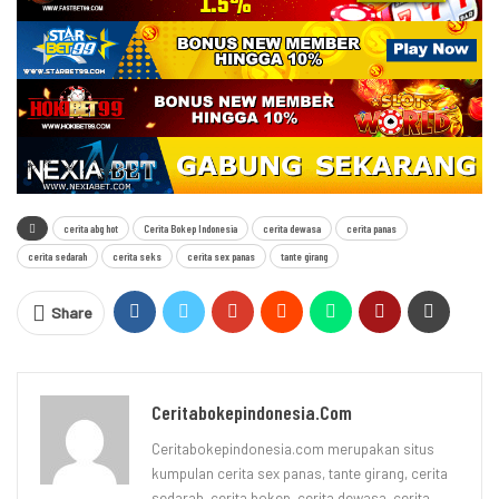
cerita abg hot
Cerita Bokep Indonesia
cerita dewasa
cerita panas
cerita sedarah
cerita seks
cerita sex panas
tante girang
Share
Ceritabokepindonesia.com
Ceritabokepindonesia.com merupakan situs
kumpulan cerita sex panas, tante girang, cerita
sedarah, cerita bokep, cerita dewasa, cerita