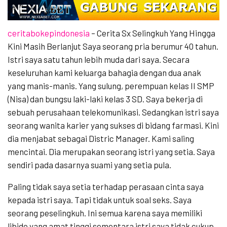
ceritabokepindonesia
– Cerita Sx Selingkuh Yang Hingga
Kini Masih Berlanjut Saya seorang pria berumur 40 tahun.
Istri saya satu tahun lebih muda dari saya. Secara
keseluruhan kami keluarga bahagia dengan dua anak
yang manis-manis. Yang sulung, perempuan kelas II SMP
(Nisa) dan bungsu laki-laki kelas 3 SD. Saya bekerja di
sebuah perusahaan telekomunikasi. Sedangkan istri saya
seorang wanita karier yang sukses di bidang farmasi. Kini
dia menjabat sebagai Distric Manager. Kami saling
mencintai. Dia merupakan seorang istri yang setia. Saya
sendiri pada dasarnya suami yang setia pula.
Paling tidak saya setia terhadap perasaan cinta saya
kepada istri saya. Tapi tidak untuk soal seks. Saya
seorang peselingkuh. Ini semua karena saya memiliki
libido yang amat tinggi sementara istri saya tidak cukup