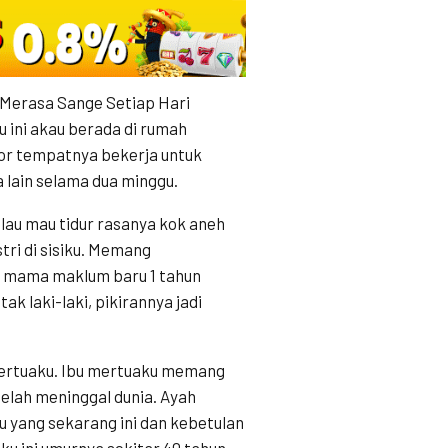
Merasa Sange Setiap Hari
 ini akau berada di rumah
ntor tempatnya bekerja untuk
a lain selama dua minggu.
alau mau tidur rasanya kok aneh
stri di sisiku. Memang
ot mama maklum baru 1 tahun
ak laki-laki, pikirannya jadi
 mertuaku. Ibu mertuaku memang
 telah meninggal dunia. Ayah
 yang sekarang ini dan kebetulan
u ini umurnya sekitar 40 tahun,