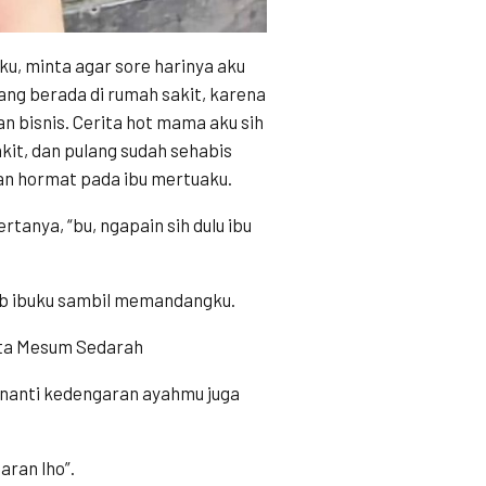
ku, minta agar sore harinya aku
ng berada di rumah sakit, karena
n bisnis. Cerita hot mama aku sih
akit, dan pulang sudah sehabis
dan hormat pada ibu mertuaku.
rtanya, “bu, ngapain sih dulu ibu
awab ibuku sambil memandangku.
rita Mesum Sedarah
, nanti kedengaran ayahmu juga
aran lho”.