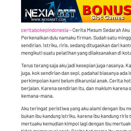
ceritabokepindonesia
– Cerita Mesum Sedarah Aku 
Perkenalkan dulu namaku firman. Sudah satu minggu
sendirian. Istriku, riris, sedang ditugaskan dari ka
mengikuti suatu pelatihan yang dilaksanakan di kot
Terus terang saja aku jadi kesepian juga rasanya. K
juga, kok sendirian dan sepi, padahal biasanya ada i
perkimpoian kami belum dikaruniai anak. Cerita h
berjalan. Karena sendirian itu, dan maklum karena ot
kemana-mana.
Aku teringat peristiwa yang aku alami dengan ibu
bukan ibu kandung istriku, karena ibu kandung riris
mertuaku kemudian kimpoi lagi dengan ibu mertuaku
tidak mempunyai anak. Cerita hot mama ibu mertuak