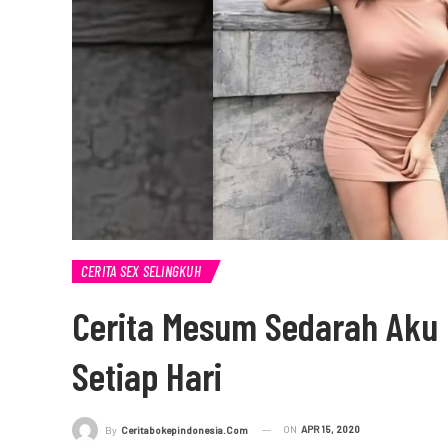
CERITA SEX SELINGKUH
Cerita Mesum Sedarah Aku
Setiap Hari
ON
APR 15, 2020
By
Ceritabokepindonesia.com