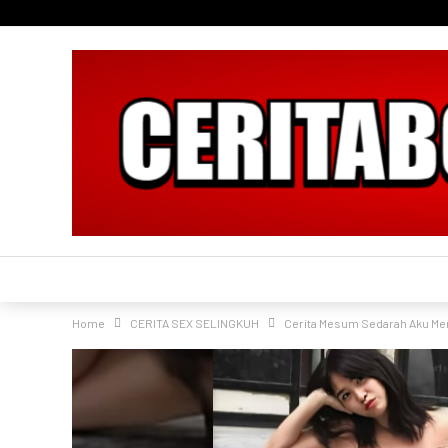
Home
CERITA SEX SELINGKUH
Cerita Mesum Sedarah Aku Mer