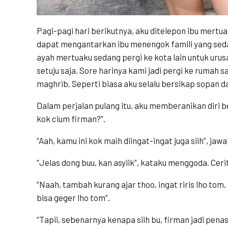
Pagi-pagi hari berikutnya, aku ditelepon ibu mertua
dapat mengantarkan ibu menengok famili yang seda
ayah mertuaku sedang pergi ke kota lain untuk urusa
setuju saja. Sore harinya kami jadi pergi ke rumah s
maghrib. Seperti biasa aku selalu bersikap sopan 
Dalam perjalan pulang itu, aku memberanikan diri be
kok cium firman?”.
“Aah, kamu ini kok maih diingat-ingat juga siih”, j
“Jelas dong buu, kan asyiik”, kataku menggoda. Ce
“Naah, tambah kurang ajar thoo, ingat riris lho tom
bisa geger lho tom”.
“Tapii, sebenarnya kenapa siih bu, firman jadi penas