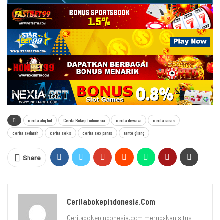
cerita abg hot
Cerita Bokep Indonesia
cerita dewasa
cerita panas
cerita sedarah
cerita seks
cerita sex panas
tante girang
Share
Ceritabokepindonesia.com
Ceritabokepindonesia.com merupakan situs