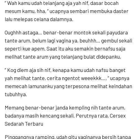
“ Wah kamu udah telanjang aja yah nif, dasar bocah
mesum kamu, hha, ” ucapnya sembari membuka daster
lalu melepas celana dalamnya.
Oughhh astaga… benar-benar montok sekali payudara
tante arum, belum lagi vagina ya, beuhhh… gembul sekali
seperti kue apem. Saat itu aku semakin bernafsu saja
melihat tante arum yang telanjang bulat didepanku,
“ Kog diem aja sih nif, kenapa kamu udah nafsu banget
yah melihat tante, cerita ngentot weeekkk…, ” ucapnya
memecah lamunanku yang terpesona melihat keindahan
tubuhhya.
Memang benar-benar janda kempling nih tante arum,
badanya masih kencang sekali. Perutnya rata, Cersex
Sedarah Terbaru
Pinggangnya ramping, udah gitu vaginanya bersih tanpa