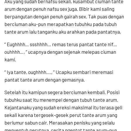
Aku yang sudah bernafsu sekali, kusambut ciuman tante
arum dengan penuh nafsu sex juga. Bibir kami saling
berpangutan dengan penuh gairah sex. Tak puas dengan
berciuman aku-pun merapatkan tubuhku pada tubuh
tante arum lalu tanganku aku arahkan pada pantatnya,
“ Eughhhh… ssshhhh… remas terus pantat tante nif…
ouhhhh…, ” ucapnya dengan sejenak melepas ciuman
kami.
“ Iya tante, oughhhh…., ” Ucapku sembari meremasi
pantat tante arum dengan gemasnya.
Setelah itu kamipun segera berciuman kembali. Posisi
tubuhku saat itu menempel dengan tubuh tante arum.
Kejantanaku yang sudah ereksi maksimal itu terasa geli
sekali karena tergesek-gesek perut tante arum yang
berlumur sabun cair. Merasakan penisku yang selalu
menyentuh perutnya, cerita ngentot tante arum-pun