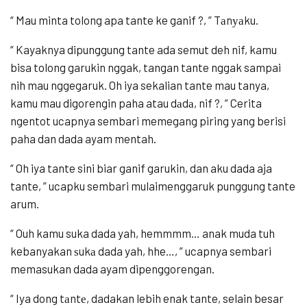
“ Mau minta tolong apa tante ke ganif ?, ” Tаnуаku.
“ Kayaknya dipunggung tante ada semut deh nif, kamu
bisa tolong garukin nggak, tangan tante nggak sampai
nih mau nggegaruk. Oh iya sekalian tante mau tanya,
kamu mau digorengin paha atau dаdа, nif ?, ” Cerita
ngentot ucapnya sembari memegang piring yang berisi
paha dan dada ayam mentah.
“ Oh iya tante sini biar ganif garukin, dan aku dada aja
tante, ” ucapku sembari mulaimenggaruk punggung tante
arum.
“ Ouh kamu suka dada yah, hemmmm… anak muda tuh
kebanyakan ѕukа dada yah, hhe…, ” ucapnya sembari
memasukan dada ayam dipenggorengan.
“ Iya dong tаntе, dadakan lebih enak tante, selain besar