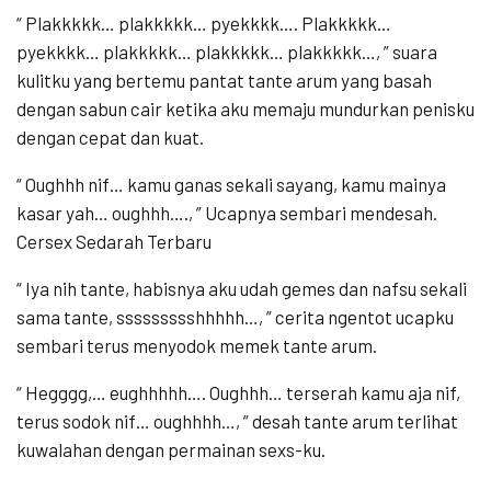
“ Plakkkkk… plakkkkk… pyekkkk…. Plakkkkk…
pyekkkk… plakkkkk… plakkkkk… plakkkkk…, ” suara
kulitku yang bertemu pantat tante arum yang basah
dengan sabun cair ketika aku memaju mundurkan penisku
dengan cepat dan kuat.
“ Oughhh nif… kamu ganas sekali sayang, kamu mainya
kasar yah… oughhh…., ” Ucapnya sembari mendesah.
Cersex Sedarah Terbaru
“ Iya nih tante, habisnya aku udah gemes dan nafsu sekali
sama tante, ssssssssshhhhh…, ” cerita ngentot ucapku
sembari terus menyodok memek tante arum.
“ Hegggg,… eughhhhh…. Oughhh… terserah kamu aja nif,
terus sodok nif… oughhhh…, ” desah tante arum terlihat
kuwalahan dengan permainan sexs-ku.