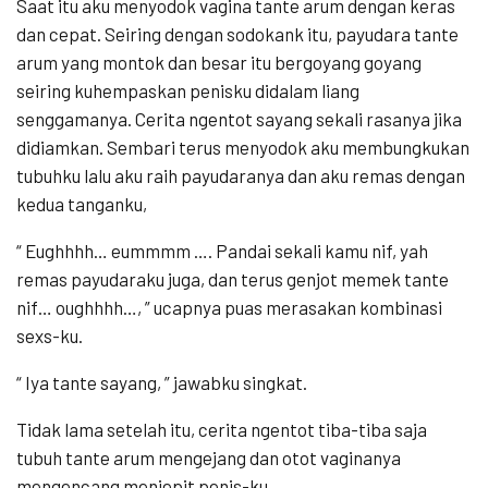
Saat itu aku menyodok vagina tante arum dengan keras
dan cepat. Seiring dengan sodokank itu, payudara tante
arum yang montok dan besar itu bergoyang goyang
seiring kuhempaskan penisku didalam liang
senggamanya. Cerita ngentot sayang sekali rasanya jika
didiamkan. Sembari terus menyodok aku membungkukan
tubuhku lalu aku raih payudaranya dan aku remas dengan
kedua tanganku,
“ Eughhhh… eummmm …. Pandai sekali kamu nif, yah
remas payudaraku juga, dan terus genjot memek tante
nif… oughhhh…, ” ucapnya puas merasakan kombinasi
sexs-ku.
“ Iya tante sayang, ” jawabku singkat.
Tidak lama setelah itu, cerita ngentot tiba-tiba saja
tubuh tante arum mengejang dan otot vaginanya
mengencang menjepit penis-ku,