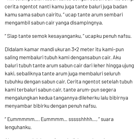
cerita ngentot nanti kamu juga tante baluri juga badan
kamu sama sabun cairitu, ” ucap tante arum sembari
mengambil sabun cair yanga disampingnya.
“ Siap tante semok kesayanganku, ” ucapku penuh nafsu.
Didalam kamar mandi ukuran 3×2 meter itu kami-pun
saling membaluri tubuh kami dengansabun cair. Aku
baluri tubuh tante arum sabun cair dari leher hingga ujung
kaki, sebaliknya tante arum juga membaluri seluruh
tubuhku dengan sabun cair. Cerita ngentot setelah tubuh
kami terbaluri sabun cair, tante arum-pun segera
mengalungkan kedua tangannya dileherku lalu bibirnya
menyambar bibirku dengan penuh nafsu,
“ Eummmmm…. Eummmm… ssssshhhh…, ” suara
lenguhanku.