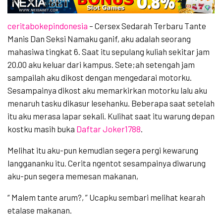
ceritabokepindonesia
– Cersex Sedarah Terbaru Tante
Manis Dan Seksi Namaku ganif, aku adalah seorang
mahasiwa tingkat 6. Saat itu sepulang kuliah sekitar jam
20.00 aku keluar dari kampus. Sete;ah setengah jam
sampailah aku dikost dengan mengedarai motorku.
Sesampainya dikost aku memarkirkan motorku lalu aku
menaruh tasku dikasur lesehanku. Beberapa saat setelah
itu aku merasa lapar sekali. Kulihat saat itu warung depan
kostku masih buka
Daftar Joker1788
.
Melihat itu aku-pun kemudian segera pergi kewarung
langgananku itu. Cerita ngentot sesampainya diwarung
aku-pun segera memesan makanan,
“ Malem tante arum?, ” Ucapku sembari melihat kearah
etalase makanan.