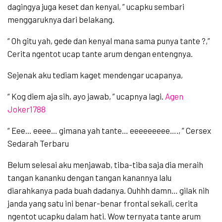
dagingya juga keset dan kenyal, ” ucapku sembari
menggaruknya dari belakang.
“ Oh gitu yah, gede dan kenyal mana sama punya tante ?,”
Cerita ngentot ucap tante arum dengan entengnya.
Sejenak aku tediam kaget mendengar ucapanya,
“ Kog diem aja sih, ayo jawab, ” ucapnya lagi.
Agen
Joker1788
“ Eee… eeee… gimana yah tante… eeeeeeeee…., ” Cersex
Sedarah Terbaru
Belum selesai aku menjawab, tiba-tiba saja dia meraih
tangan kananku dengan tangan kanannya lalu
diarahkanya pada buah dadanya. Ouhhh damn… gilak nih
janda yang satu ini benar-benar frontal sekali, cerita
ngentot ucapku dalam hati. Wow ternyata tante arum