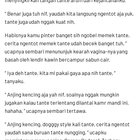
“ Benar juga tuh nif, yaudah kita langsung ngentot aja yuk,
tante juga udah nggak kuat nih,
Habisnya kamu pinter banget sih ngobel memek tante,
cerita ngentot memek tante udah becek banget tuh, ”
ucapnya sembari menununjuk kearah vagina-nya yang
basah oleh lendir kawin bercampur sabun cair.
“ Iya deh tante, kita ml pakai gaya apa nih tante, ”
tanyaku.
“ Anjing kencing aja yah nif, soalnya nggak mungkin
jugakan kalau tante terlentang dilantai kamr mandi ini,
hahaha, ” ucapnya sembari tertawa.
“ Anjing kencing, dogggy style kali tante, cerita ngentot
yaudah sana buruan tante nungging, ” ucapku