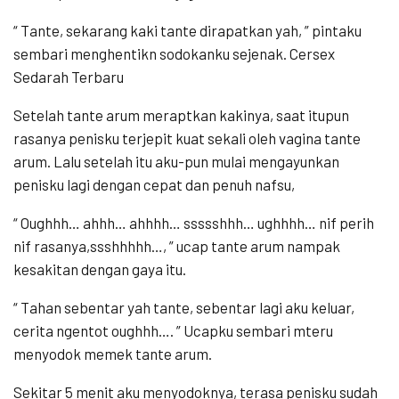
“ Tante, sekarang kaki tante dirapatkan yah, ” pintaku
sembari menghentikn sodokanku sejenak. Cersex
Sedarah Terbaru
Setelah tante arum meraptkan kakinya, saat itupun
rasanya penisku terjepit kuat sekali oleh vagina tante
arum. Lalu setelah itu aku-pun mulai mengayunkan
penisku lagi dengan cepat dan penuh nafsu,
“ Oughhh… ahhh… ahhhh… ssssshhh… ughhhh… nif perih
nif rasanya,ssshhhhh…, ” ucap tante arum nampak
kesakitan dengan gaya itu.
“ Tahan sebentar yah tante, sebentar lagi aku keluar,
cerita ngentot oughhh…. ” Ucapku sembari mteru
menyodok memek tante arum.
Sekitar 5 menit aku menyodoknya, terasa penisku sudah