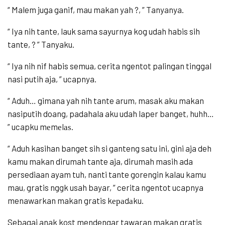
“ Malem juga ganif, mau makan yah ?, ” Tanyanya.
“ Iya nih tante, lauk sama sayurnya kog udah habis sih
tante, ? ” Tanyaku.
“ Iya nih nif habis semua, cerita ngentot palingan tinggal
nasi putih aja, ” ucapnya.
“ Aduh… gimana yah nih tante arum, masak aku makan
nasiputih doang, padahala aku udah laper banget, huhh…
” ucapku mеmеlаѕ.
“ Aduh kasihan banget sih si ganteng satu ini, gini aja deh
kamu makan dirumah tante aja, dirumah masih ada
persediaan ayam tuh, nanti tante gorengin kalau kamu
mau, gratis nggk usah bayar, ” cerita ngentot ucapnya
menawarkan makan gratis kераdаku.
Sebagai anak kost mendengar tawaran makan gratis