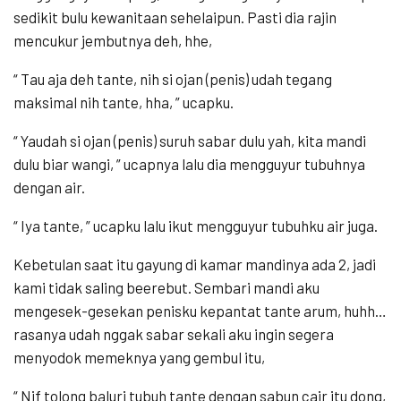
sedikit bulu kewanitaan sehelaipun. Pasti dia rajin
mencukur jembutnya deh, hhe,
“ Tau aja deh tante, nih si ojan (penis) udah tegang
maksimal nih tante, hha, ” ucapku.
“ Yaudah si ojan (penis) suruh sabar dulu yah, kita mandi
dulu biar wangi, ” ucapnya lalu dia mengguyur tubuhnya
dengan air.
“ Iya tante, ” ucapku lalu ikut mengguyur tubuhku air juga.
Kebetulan saat itu gayung di kamar mandinya ada 2, jadi
kami tidak saling beerebut. Sembari mandi aku
mengesek-gesekan penisku kepantat tante arum, huhh…
rasanya udah nggak sabar sekali aku ingin segera
menyodok memeknya yang gembul itu,
“ Nif tolong baluri tubuh tante dengan sabun cair itu dong,