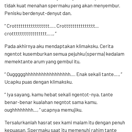
tidak kuat menahan spermaku yang akan menyembur.
Penisku berdenyut-denyut dan,
“ Crottttttttttttttttt….. Crottttttttttttttt…
crottttttttttttttttt….., ”
Pada akhirnya aku mendaptakan klimaksku. Cerita
ngentot kusemburkan semua pejuhku (sperma) kedalam
memektante arum yang gembul itu,
“ Ouggggghhhhhhhhhhhhhhhhh…. Enak sekali tante…., ”
Ucapku puas dengan klimaksku.
“ Iya sayang, kamu hebat sekali ngentot-nya, tante
benar-benar kualahan negntot sama kamu,
oughhhhhhhh…, ” ucapnya memujiku.
Tersalurkanlah hasrat sex kami malam itu dengan penuh
kepuasan. Spermaku saat itu memenuhi rahim tante