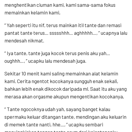
menghentikan ciuman kami, kami sama-sama fokus
memainkan kelamin kami,
“ Yah seperti itu nif, terus mainkan itil tante dan remasi
pantat tante terus… ssssshhh… aghhhhh…, ” ucapnya lalu
mendesah nikmat.
“ Iya tante, tante juga kocok terus penis aku yah…
oughhh…, ” ucapku lalu mendesah juga.
Sekitar 10 menit kami saling memainkan alat kelamin
kami. Cerita ngentot kocokanya sungguh enak sekali,
bahkan lebih enak dikocok daripada ml. Saat itu aku yang
merasa akan orgasme akupun mengentikan kocokanya,
“ Tante ngocoknya udah yah, sayang banget kalau
spermaku keluar ditangan tante, mendingan aku keluarin
di memek tante nanti, hhe…, ” ucapku sembari
menyingkirkan tangan tante arum dari kejantananku.