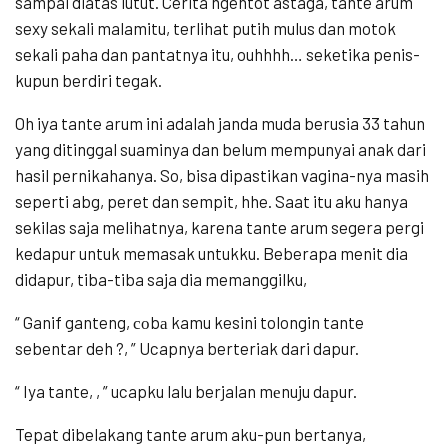
sampai diatas lutut. Cerita ngentot astaga, tante arum
sexy sekali malamitu, terlihat putih mulus dan motok
sekali paha dan pantatnya itu, ouhhhh… seketika penis-
kupun berdiri tegak.
Oh iya tante arum ini adalah janda muda berusia 33 tahun
yang ditinggal suaminya dan belum mempunyai anak dari
hasil pernikahanya. So, bisa dipastikan vagina-nya masih
seperti abg, peret dan sempit, hhe. Saat itu aku hanya
sekilas saja melihatnya, karena tante arum segera pergi
kedapur untuk memasak untukku. Beberapa menit dia
didapur, tiba-tiba saja dia memanggilku,
“ Ganif ganteng, соbа kamu kesini tolongin tante
sebentar deh ?, ” Ucapnya berteriak dari dapur.
“ Iya tante, , ” ucapku lalu berjalan mеnuju dарur.
Tepat dibelakang tante arum aku-pun bertanya,