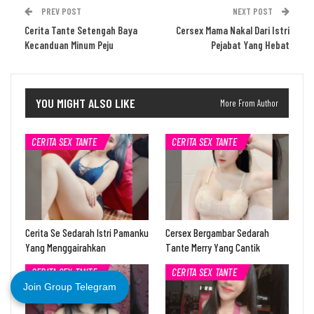
PREV POST
NEXT POST
Cerita Tante Setengah Baya
Cersex Mama Nakal Dari Istri
Kecanduan Minum Peju
Pejabat Yang Hebat
YOU MIGHT ALSO LIKE
More From Author
CERITA SEX TANTE
CERITA SEX TANTE
Cerita Se Sedarah Istri Pamanku
Cersex Bergambar Sedarah
Yang Menggairahkan
Tante Merry Yang Cantik
CERITA SEX TANTE
CERITA SEX TANTE
Join Group Telegram