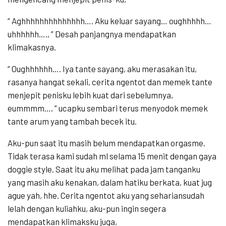
“ Aghhhhhhhhhhhhhh…. Aku keluar sayang… oughhhhh…
uhhhhhh…., ” Desah panjangnya mendapatkan
klimakasnya.
“ Oughhhhhh…. Iya tante sayang, aku merasakan itu,
rasanya hangat sekali, cerita ngentot dan memek tante
menjepit penisku lebih kuat dari sebelumnya,
eummmm…, ” ucapku sembari terus menyodok memek
tante arum yang tambah becek itu.
Aku-pun saat itu masih belum mendapatkan orgasme.
Tidak terasa kami sudah ml selama 15 menit dengan gaya
doggie style. Saat itu aku melihat pada jam tanganku
yang masih aku kenakan, dalam hatiku berkata, kuat jug
ague yah, hhe. Cerita ngentot aku yang sehariansudah
lelah dengan kuliahku, aku-pun ingin segera
mendapatkan klimaksku juga,