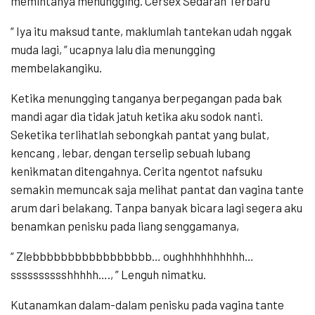
memintanya menungging. Cersex Sedarah Terbaru
“ Iya itu maksud tante, maklumlah tantekan udah nggak
muda lagi, ” ucapnya lalu dia menungging
membelakangiku.
Ketika menungging tanganya berpegangan pada bak
mandi agar dia tidak jatuh ketika aku sodok nanti.
Seketika terlihatlah sebongkah pantat yang bulat,
kencang , lebar, dengan terselip sebuah lubang
kenikmatan ditengahnya. Cerita ngentot nafsuku
semakin memuncak saja melihat pantat dan vagina tante
arum dari belakang. Tanpa banyak bicara lagi segera aku
benamkan penisku pada liang senggamanya,
“ Zlebbbbbbbbbbbbbbbbb… oughhhhhhhhhh…
sssssssssshhhhh…., ” Lenguh nimatku.
Kutanamkan dalam-dalam penisku pada vagina tante