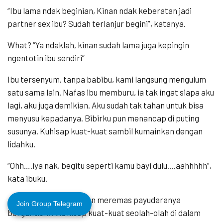
“Ibu lama ndak beginian, Kinan ndak keberatan jadi
partner sex ibu? Sudah terlanjur begini”, katanya.
What? “Ya ndaklah, kinan sudah lama juga kepingin
ngentotin ibu sendiri”
Ibu tersenyum, tanpa babibu, kami langsung mengulum
satu sama lain. Nafas ibu memburu, ia tak ingat siapa aku
lagi, aku juga demikian. Aku sudah tak tahan untuk bisa
menyusu kepadanya. Bibirku pun menancap di puting
susunya. Kuhisap kuat-kuat sambil kumainkan dengan
lidahku.
“Ohh….iya nak, begitu seperti kamu bayi dulu….aahhhhh”,
kata ibuku.
Aku terus mengulum dan meremas payudaranya
Join Group Telegram
bergantian. Aku hisap kuat-kuat seolah-olah di dalam