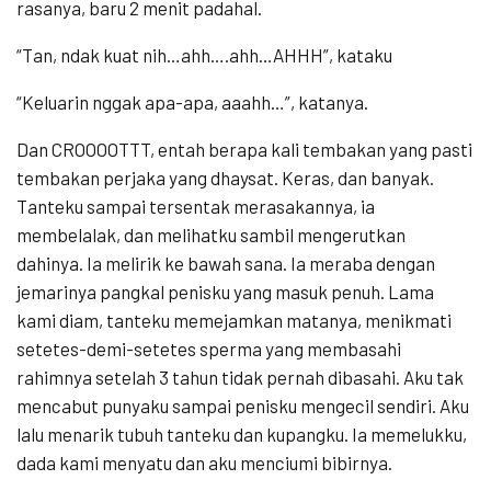
rasanya, baru 2 menit padahal.
“Tan, ndak kuat nih…ahh….ahh…AHHH”, kataku
“Keluarin nggak apa-apa, aaahh…”, katanya.
Dan CROOOOTTT, entah berapa kali tembakan yang pasti
tembakan perjaka yang dhaysat. Keras, dan banyak.
Tanteku sampai tersentak merasakannya, ia
membelalak, dan melihatku sambil mengerutkan
dahinya. Ia melirik ke bawah sana. Ia meraba dengan
jemarinya pangkal penisku yang masuk penuh. Lama
kami diam, tanteku memejamkan matanya, menikmati
setetes-demi-setetes sperma yang membasahi
rahimnya setelah 3 tahun tidak pernah dibasahi. Aku tak
mencabut punyaku sampai penisku mengecil sendiri. Aku
lalu menarik tubuh tanteku dan kupangku. Ia memelukku,
dada kami menyatu dan aku menciumi bibirnya.