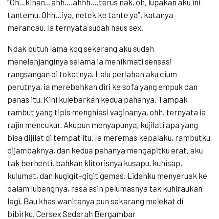
“Oh…kinan…ahh….ahhh….terus nak, oh, lupakan aku ini
tantemu. Ohh…iya, netek ke tante ya”, katanya
merancau. Ia ternyata sudah haus sex.
Ndak butuh lama koq sekarang aku sudah
menelanjanginya selama ia menikmati sensasi
rangsangan di toketnya. Lalu perlahan aku cium
perutnya, ia merebahkan diri ke sofa yang empuk dan
panas itu. Kini kulebarkan kedua pahanya. Tampak
rambut yang tipis menghiasi vaginanya, ohh. ternyata ia
rajin mencukur. Akupun menyapunya, kujilati apa yang
bisa dijilat di tempat itu. Ia meremas kepalaku, rambutku
dijambaknya, dan kedua pahanya mengapitku erat, aku
tak berhenti. bahkan klitorisnya kusapu, kuhisap,
kulumat, dan kugigit-gigit gemas. Lidahku menyeruak ke
dalam lubangnya, rasa asin pelumasnya tak kuhiraukan
lagi. Bau khas wanitanya pun sekarang melekat di
bibirku. Cersex Sedarah Bergambar