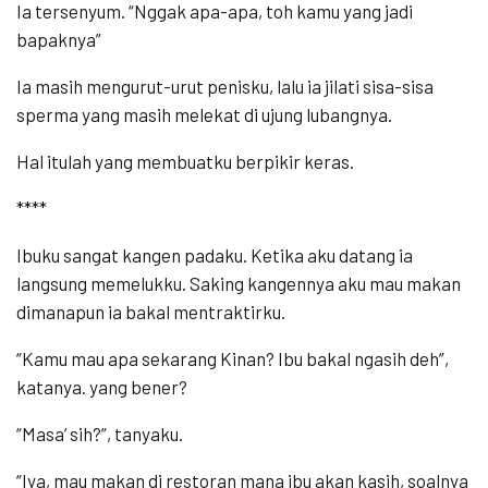
Ia tersenyum. “Nggak apa-apa, toh kamu yang jadi
bapaknya”
Ia masih mengurut-urut penisku, lalu ia jilati sisa-sisa
sperma yang masih melekat di ujung lubangnya.
Hal itulah yang membuatku berpikir keras.
****
Ibuku sangat kangen padaku. Ketika aku datang ia
langsung memelukku. Saking kangennya aku mau makan
dimanapun ia bakal mentraktirku.
“Kamu mau apa sekarang Kinan? Ibu bakal ngasih deh”,
katanya. yang bener?
“Masa’ sih?”, tanyaku.
“Iya, mau makan di restoran mana ibu akan kasih, soalnya