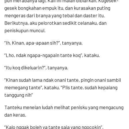
pun merabanya lagi. Kali ini malah dibiarkan. Kugesek-
gesek bongkahan empuk itu, dan kurasakan puting
mengeras dari branya yang tebal dan daster itu.
Berikutnya, aku pelorotkan sedikit celanaku, dan
peniskupun muncul.
“Ih, Kinan, apa-apaan sih?”, tanyanya.
“Lho, ndak ngapa-ngapain tante koq”, kataku.
“Itu koq dikeluarin?”, tanyanya.
“Kinan sudah lama ndak onani tante, pingin onani sambil
memegang tante”, kataku. “Plis tante, sudah kepalang
tanggung nih”
Tanteku menelan ludah melihat penisku yang mengacung
dan keras.
“Kalo nggak boleh ya tante saja yang ngocokin”,