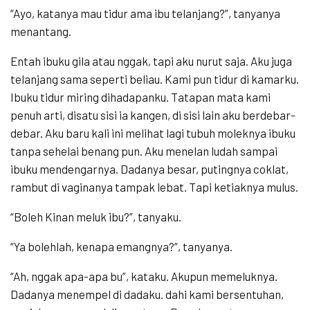
“Ayo, katanya mau tidur ama ibu telanjang?”, tanyanya
menantang.
Entah ibuku gila atau nggak, tapi aku nurut saja. Aku juga
telanjang sama seperti beliau. Kami pun tidur di kamarku.
Ibuku tidur miring dihadapanku. Tatapan mata kami
penuh arti, disatu sisi ia kangen, di sisi lain aku berdebar-
debar. Aku baru kali ini melihat lagi tubuh moleknya ibuku
tanpa sehelai benang pun. Aku menelan ludah sampai
ibuku mendengarnya. Dadanya besar, putingnya coklat,
rambut di vaginanya tampak lebat. Tapi ketiaknya mulus.
“Boleh Kinan meluk ibu?”, tanyaku.
“Ya bolehlah, kenapa emangnya?”, tanyanya.
“Ah, nggak apa-apa bu”, kataku. Akupun memeluknya.
Dadanya menempel di dadaku. dahi kami bersentuhan,