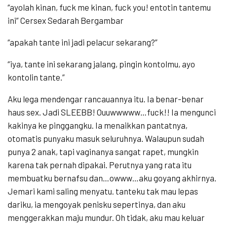
“ayolah kinan, fuck me kinan, fuck you! entotin tantemu
ini” Cersex Sedarah Bergambar
“apakah tante ini jadi pelacur sekarang?”
“iya, tante ini sekarang jalang, pingin kontolmu, ayo
kontolin tante.”
Aku lega mendengar rancauannya itu. Ia benar-benar
haus sex. Jadi SLEEBB! Ouuwwwww…fuck!! Ia mengunci
kakinya ke pinggangku. Ia menaikkan pantatnya,
otomatis punyaku masuk seluruhnya. Walaupun sudah
punya 2 anak, tapi vaginanya sangat rapet, mungkin
karena tak pernah dipakai. Perutnya yang rata itu
membuatku bernafsu dan…owww…aku goyang akhirnya.
Jemari kami saling menyatu. tanteku tak mau lepas
dariku, ia mengoyak penisku sepertinya, dan aku
menggerakkan maju mundur. Oh tidak, aku mau keluar