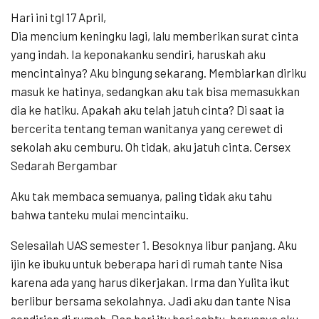
Hari ini tgl 17 April,
Dia mencium keningku lagi, lalu memberikan surat cinta
yang indah. Ia keponakanku sendiri, haruskah aku
mencintainya? Aku bingung sekarang. Membiarkan diriku
masuk ke hatinya, sedangkan aku tak bisa memasukkan
dia ke hatiku. Apakah aku telah jatuh cinta? Di saat ia
bercerita tentang teman wanitanya yang cerewet di
sekolah aku cemburu. Oh tidak, aku jatuh cinta. Cersex
Sedarah Bergambar
Aku tak membaca semuanya, paling tidak aku tahu
bahwa tanteku mulai mencintaiku.
Selesailah UAS semester 1. Besoknya libur panjang. Aku
ijin ke ibuku untuk beberapa hari di rumah tante Nisa
karena ada yang harus dikerjakan. Irma dan Yulita ikut
berlibur bersama sekolahnya. Jadi aku dan tante Nisa
sendirian di rumah. Dan hari itu hari sabtu, harusnya aku