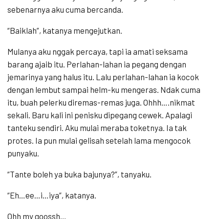
sebenarnya aku cuma bercanda.
“Baiklah”, katanya mengejutkan.
Mulanya aku nggak percaya, tapi ia amati seksama
barang ajaib itu. Perlahan-lahan ia pegang dengan
jemarinya yang halus itu. Lalu perlahan-lahan ia kocok
dengan lembut sampai helm-ku mengeras. Ndak cuma
itu, buah pelerku diremas-remas juga. Ohhh….nikmat
sekali. Baru kali ini penisku dipegang cewek. Apalagi
tanteku sendiri. Aku mulai meraba toketnya. Ia tak
protes. Ia pun mulai gelisah setelah lama mengocok
punyaku.
“Tante boleh ya buka bajunya?”, tanyaku.
“Eh…ee…i…iya”, katanya.
Ohh my goossh…