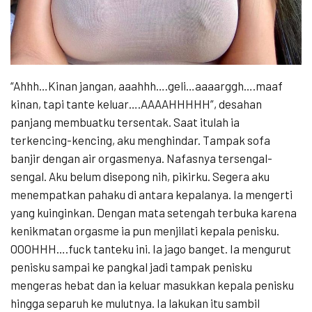
“Ahhh…Kinan jangan, aaahhh….geli…aaaarggh….maaf
kinan, tapi tante keluar….AAAAHHHHH”, desahan
panjang membuatku tersentak. Saat itulah ia
terkencing-kencing, aku menghindar. Tampak sofa
banjir dengan air orgasmenya. Nafasnya tersengal-
sengal. Aku belum disepong nih, pikirku. Segera aku
menempatkan pahaku di antara kepalanya. Ia mengerti
yang kuinginkan. Dengan mata setengah terbuka karena
kenikmatan orgasme ia pun menjilati kepala penisku.
OOOHHH….fuck tanteku ini. Ia jago banget. Ia mengurut
penisku sampai ke pangkal jadi tampak penisku
mengeras hebat dan ia keluar masukkan kepala penisku
hingga separuh ke mulutnya. Ia lakukan itu sambil