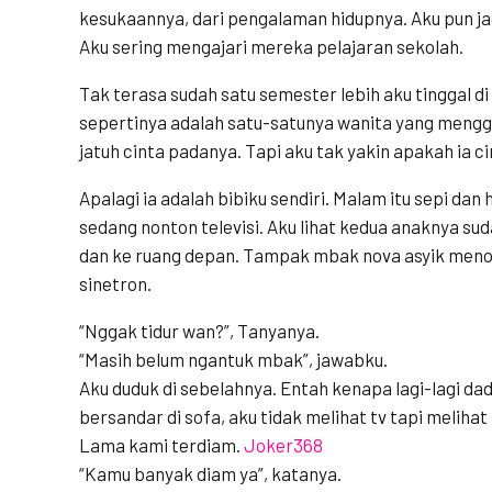
kesukaannya, dari pengalaman hidupnya. Aku pun j
Aku sering mengajari mereka pelajaran sekolah.
Tak terasa sudah satu semester lebih aku tinggal d
sepertinya adalah satu-satunya wanita yang mengg
jatuh cinta padanya. Tapi aku tak yakin apakah ia c
Apalagi ia adalah bibiku sendiri. Malam itu sepi dan 
sedang nonton televisi. Aku lihat kedua anaknya sud
dan ke ruang depan. Tampak mbak nova asyik menon
sinetron.
“Nggak tidur wan?”, Tanyanya.
“Masih belum ngantuk mbak”, jawabku.
Aku duduk di sebelahnya. Entah kenapa lagi-lagi d
bersandar di sofa, aku tidak melihat tv tapi meliha
Lama kami terdiam.
Joker368
“Kamu banyak diam ya”, katanya.