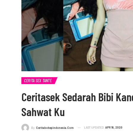
CERITA SEX TANTE
Ceritasek Sedarah Bibi Ka
Sahwat Ku
LAST UPDATED
APR 18, 2020
By
Ceritabokepindonesia.com