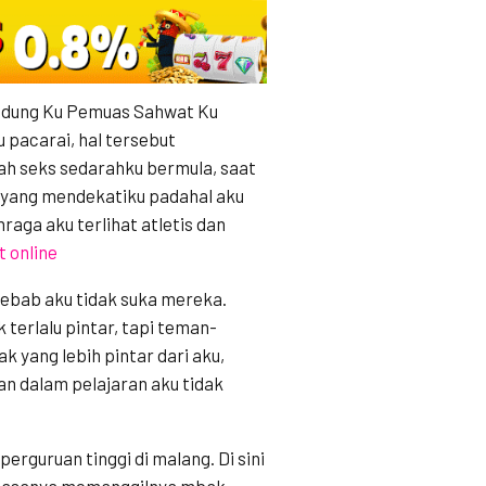
andung Ku Pemuas Sahwat Ku
 pacarai, hal tersebut
isah seks sedarahku bermula, saat
 yang mendekatiku padahal aku
hraga aku terlihat atletis dan
t online
Sebab aku tidak suka mereka.
 terlalu pintar, tapi teman-
 yang lebih pintar dari aku,
n dalam pelajaran aku tidak
.
perguruan tinggi di malang. Di sini
biasanya memanggilnya mbak