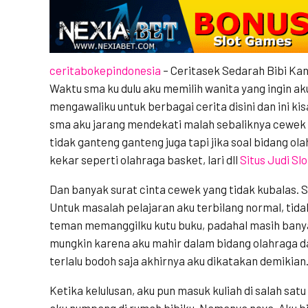
ceritabokepindonesia
– Ceritasek Sedarah Bibi K
Waktu sma ku dulu aku memilih wanita yang ingin aku
mengawaliku untuk berbagai cerita disini dan ini k
sma aku jarang mendekati malah sebaliknya cewek
tidak ganteng ganteng juga tapi jika soal bidang ola
kekar seperti olahraga basket, lari dll
Situs Judi Slo
Dan banyak surat cinta cewek yang tidak kubalas. 
Untuk masalah pelajaran aku terbilang normal, tidak
teman memanggilku kutu buku, padahal masih banyak
mungkin karena aku mahir dalam bidang olahraga da
terlalu bodoh saja akhirnya aku dikatakan demikian
Ketika kelulusan, aku pun masuk kuliah di salah satu 
aku numpang di rumah bibiku. Namanya nova. Aku 