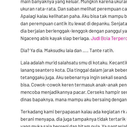
main banyaknya yang keluar. Mungkin karena ukuran
ukuran rata-rata. Dan saban melihat perempuan can
Apalagi kalau kelihatan paha. Aku bisa tak mampu b
dan perempuan cantik itu lewat di depanku. Senjat
dia berjalan berlenggak-lenggok dengan panggul yan
Ngaceng abis kayak siap berlaga.
Judi Bola Terper
Dia? Ya dia. Maksudku lala dan ….. Tante ratih.
Lala adalah murid salahsatu smu di kotaku. Kecanti
lanang seantero kota. Dia tinggal dalam jarak bebe
tetanggaku juga. Aku sebenarnya ingin sekali seanda
bisa. Cowok-cowok keren termasuk anak-anak peng
mencoba menjadikannya pacar. Cerseks hampir se
dinas bapaknya, mana mampu aku bersaing dengan
Terkadang kami berpapasan kalau ada kegiatan rk a
berani menyapa, dia juga tampaknya tidak tertari
yang muka saja bersegi dan hitam pula. Ya pantaslah