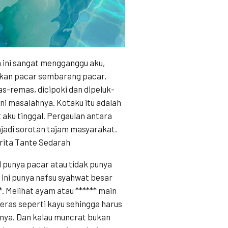
m ini sangat mengganggu aku,
Bukan pacar sembarang pacar,
as-remas, dicipoki dan dipeluk-
n ini masalahnya. Kotaku itu adalah
 aku tinggal. Pergaulan antara
jadi sorotan tajam masyarakat.
erita Tante Sedarah
 punya pacar atau tidak punya
u ini punya nafsu syahwat besar
**. Melihat ayam atau ****** main
keras seperti kayu sehingga harus
nya. Dan kalau muncrat bukan