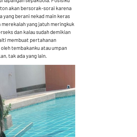
nonton akan bersorak-sorai karena
ada yang berani nekad main keras
a merekalah yang jatuh meringkuk
rseks dan kalau sudah demikian
nalti membuat pertahanan
l oleh tembakanku atau umpan
n, tak ada yang lain.