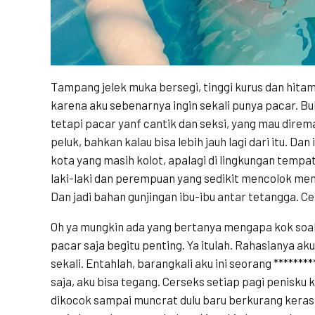
Tampang jelek muka bersegi, tinggi kurus dan hita
karena aku sebenarnya ingin sekali punya pacar. 
tetapi pacar yanf cantik dan seksi, yang mau direm
peluk, bahkan kalau bisa lebih jauh lagi dari itu. Da
kota yang masih kolot, apalagi di lingkungan tempat
laki-laki dan perempuan yang sedikit mencolok men
Dan jadi bahan gunjingan ibu-ibu antar tetangga. C
Oh ya mungkin ada yang bertanya mengapa kok soal
pacar saja begitu penting. Ya itulah. Rahasianya ak
sekali. Entahlah, barangkali aku ini seorang *******
saja, aku bisa tegang. Cerseks setiap pagi penisku 
dikocok sampai muncrat dulu baru berkurang keras