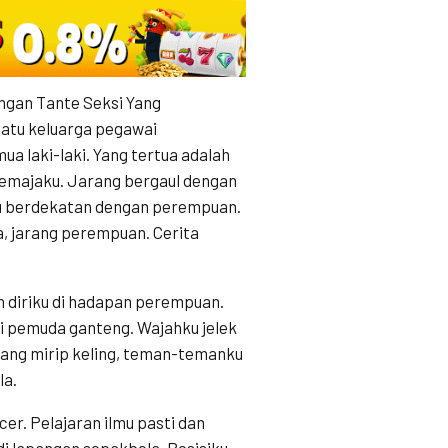
ngan Tante Seksi Yang
satu keluarga pegawai
a laki-laki. Yang tertua adalah
remajaku. Jarang bergaul dengan
au berdekatan dengan perempuan.
, jarang perempuan. Cerita
n diriku di hadapan perempuan.
iri pemuda ganteng. Wajahku jelek
yang mirip keling, teman-temanku
la.
cer. Pelajaran ilmu pasti dan
n di lapangan sepakbola. Posisiku