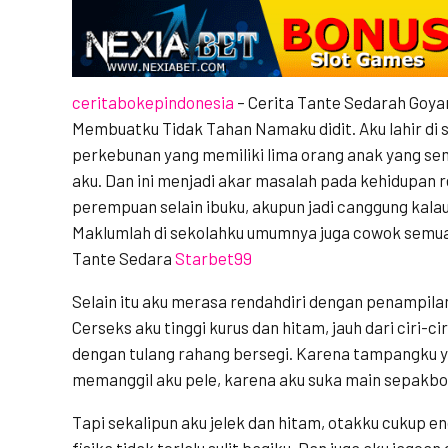
ceritabokepindonesia
– Cerita Tante Sedarah Goya
Membuatku Tidak Tahan Namaku didit. Aku lahir di 
perkebunan yang memiliki lima orang anak yang semu
aku. Dan ini menjadi akar masalah pada kehidupan 
perempuan selain ibuku, akupun jadi canggung kal
Maklumlah di sekolahku umumnya juga cowok semua
Tante Sedara
Starbet99
Selain itu aku merasa rendahdiri dengan penampila
Cerseks aku tinggi kurus dan hitam, jauh dari ciri-c
dengan tulang rahang bersegi. Karena tampangku 
memanggil aku pele, karena aku suka main sepakbo
Tapi sekalipun aku jelek dan hitam, otakku cukup en
fisika tidak terlalu sulit bagiku. Dan juga aku jagoa