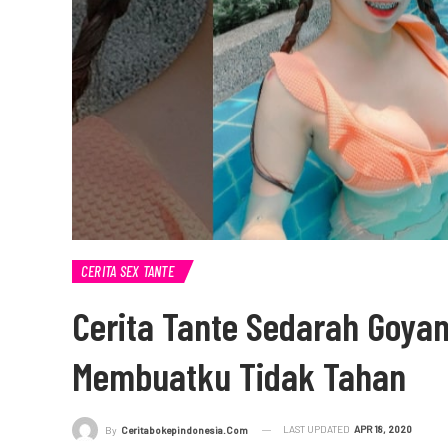
CERITA SEX TANTE
Cerita Tante Sedarah Goya
Membuatku Tidak Tahan
LAST UPDATED
APR 18, 2020
By
Ceritabokepindonesia.com