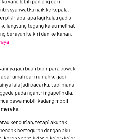
ku yang lebih panjang dari
tik syahwatku naik ke kepala.
erpikir apa-apa lagi kalau gadis
aku langsung tegang kalau melihat
g berayun ke kiri dan ke kanan.
caya
kannya jadi buah bibir para cowok
rapa rumah dari rumahku, jadi
inya lala jadi pacarku, tapi mana
gede pada ngantri ngapelin dia,
mua bawa mobil, kadang mobil
 mereka.
tau kendurian, tetapi aku tak
k hendak berteguran dengan aku
, karena cantik dan dikejar-kejar