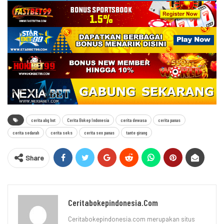
cerita abg hot
Cerita Bokep Indonesia
cerita dewasa
cerita panas
cerita sedarah
cerita seks
cerita sex panas
tante girang
Share
Ceritabokepindonesia.com
Ceritabokepindonesia.com merupakan situs