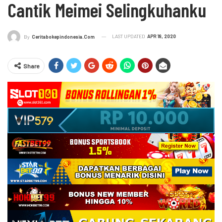
Cantik Meimei Selingkuhanku
LAST UPDATED
APR 18, 2020
By
Ceritabokepindonesia.com
Share