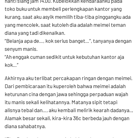
nanti siang jam 14.00. Kubelokkan kendaraanku pada
toko buku untuk membeli perlengkapan kantor yang
kurang, saat aku asyik memilih tiba-tiba pinggangku ada
yang mencolek, saat kutoleh dia adalah meimei teman
diana yang tadi dikenalkan.
“Belanja apa de…, kok serius banget…”, tanyanya dengan
senyum manis.
“Ah enggak cuman sedikit untuk kebutuhan kantor aja
kok…”
Akhirnya aku terlibat percakapan ringan dengan meimei.
Dari pembicaraan itu kuperoleh bahwa meimei adalah
keturunan cina dengan jawa sehingga perpaduan wajah
itu manis sekali kelihatannya. Matanya sipit tetapi
alisnya tebal dan…, aku kembali melirik kearah dadanya..,
Alamak besar sekali, kira-kira 36c berbeda jauh dengan
diana sahabatnya.