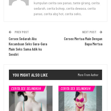
kumpulan cerita sex panas, tante girang, cerita
sedarah, cerita bokep, cerita dewasa, cerita
panas, cerita abg hot, cerita seks,
PREV POST
NEXT POST
Cersex Sedarah Aku
Cersex Mertua Main Dengan
Kecanduan Seks Gara-Gara
Bapa Mertua
Main Seks Sama Adik ku
Sendiri
YOU MIGHT ALSO LIKE
More From Author
CERITA SEX SELINGKUH
CERITA SEX SELINGKUH