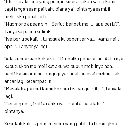
“Eh.., De aku ada yang pengin kubicarakan sama kamu
tapi jangan sampai tahu diana ya”, pintanya sambil
melirikku penuh arti.
“Ngomong apaan sih.., Serius banget mei…, apa perlu?”,
Tanyaku penuh selidik.
“Iya perlu sekali…, tunggu aku sebentar ya…, kamu naik
apa..”, Tanyanya lagi.
“Ada kendaraan kok aku…” timpalku penasaran. Akhirnya
kuputuskan meimei ikut aku walaupun mobilnya ada,
nanti kalau omong-omgngnya sudah selesai meimei tak
antar lagi ketempat ini.
“Masalah apa mei kamu kok serius banget sih…”, tanyaku
lagi.
“Tenang de…, ikuti arahku ya…, santai saja lah…”,
pintanya.
Sesekali kulirik paha meimei yang putih itu tersingkap