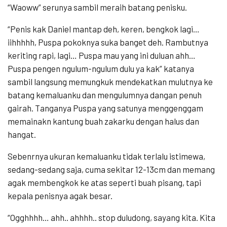
“Waoww” serunya sambil meraih batang penisku.
“Penis kak Daniel mantap deh, keren, bengkok lagi…
iihhhhh, Puspa pokoknya suka banget deh. Rambutnya
keriting rapi, lagi… Puspa mau yang ini duluan ahh…
Puspa pengen ngulum-ngulum dulu ya kak” katanya
sambil langsung memungkuk mendekatkan mulutnya ke
batang kemaluanku dan mengulumnya dangan penuh
gairah. Tanganya Puspa yang satunya menggenggam
memainakn kantung buah zakarku dengan halus dan
hangat.
Sebenrnya ukuran kemaluanku tidak terlalu istimewa,
sedang-sedang saja, cuma sekitar 12-13cm dan memang
agak membengkok ke atas seperti buah pisang, tapi
kepala penisnya agak besar.
“Ogghhhh… ahh.. ahhhh.. stop duludong, sayang kita. Kita