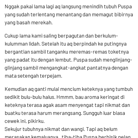
Nggak pakai lama lagi aq langsung menindih tubuh Puspa
yang sudah terlentang menantang dan memagut bibirnya
yang basah merekah.
Cukup lama kami saling berpagutan dan berkulum-
kulumman lidah. Setelah itu aq berpindah ke putingnya
bergantian sambil tanganku meremas-remas toketnya
yang padat itu dengan lembut. Puspa sudah menglinjang-
glinjang sambil mengangkat-angkat pantatnya dengan
mata setengah terpejam.
Kemudian aq ganti mulai mencium keteknya yang tumbuh
sedikit bulu-bulu halus. Hmmm, bau aroma keringat di
keteknya terasa agak asam menyengat tapi nikmat dan
buatku terasa harum merangsang. Sungguh luar biasa
cewek ini, pikirku.
Sekujur tubuhnya nikmat dan wangi. Tapi aq belum
merasakan kemaluanya.. tiba-tiba Puspa berbisik pelan