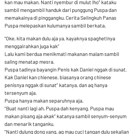
kan mau makan. Nanti nyembur di mulut lho” kataku
sambil mengambil handuk dari punggung Puspa dan
memakainya di pinggangku. Cerita Selingkuh Panas
Puspa melepaskan kulumanya sambil berkata,
“Oke, kita makan dulu aja ya, kayaknya spaghetinya
menggairahkan juga kak”
Lalu kami berdua menikmati makanan malam sambil
saling menatap mesra.
Puspa tadinya bayangin Penis kak Daniel nggak di sunat.
Kak Daniel kan chienese, biasanya orang chinese
penisnya nggak di sunat” katanya, dan aq hanya
tersenyum aja.
Puspa hanya makan separuhnya aja,
“Buat nanti lagi ah, Puspa dah kenyang. Puspa mau
makan pisang aja akak” katanya sambil senyum-senyum
dan menarik tanganku.
“Nanti dulung dong yang, aq mau cuci tangan dulu sekalian