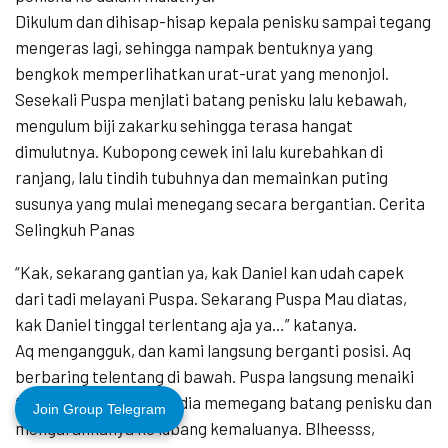
Dikulum dan dihisap-hisap kepala penisku sampai tegang
mengeras lagi, sehingga nampak bentuknya yang
bengkok memperlihatkan urat-urat yang menonjol.
Sesekali Puspa menjlati batang penisku lalu kebawah,
mengulum biji zakarku sehingga terasa hangat
dimulutnya. Kubopong cewek ini lalu kurebahkan di
ranjang, lalu tindih tubuhnya dan memainkan puting
susunya yang mulai menegang secara bergantian. Cerita
Selingkuh Panas
“Kak, sekarang gantian ya, kak Daniel kan udah capek
dari tadi melayani Puspa. Sekarang Puspa Mau diatas,
kak Daniel tinggal terlentang aja ya…” katanya.
Aq mengangguk, dan kami langsung berganti posisi. Aq
berbaring telentang di bawah. Puspa langsung menaiki
tubuhku dan tanganya dia memegang batang penisku dan
Join Group Telegram
mengarahkanya ke lubang kemaluanya. Blheesss,