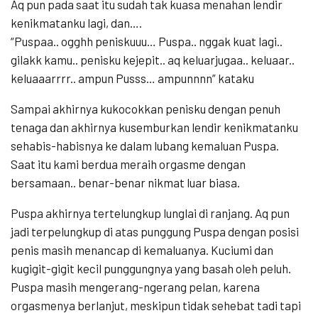
Aq pun pada saat itu sudah tak kuasa menahan lendir
kenikmatanku lagi, dan….
“Puspaa.. ogghh peniskuuu… Puspa.. nggak kuat lagi..
gilakk kamu.. penisku kejepit.. aq keluarjugaa.. keluaar..
keluaaarrrr.. ampun Pusss… ampunnnn” kataku
Sampai akhirnya kukocokkan penisku dengan penuh
tenaga dan akhirnya kusemburkan lendir kenikmatanku
sehabis-habisnya ke dalam lubang kemaluan Puspa.
Saat itu kami berdua meraih orgasme dengan
bersamaan.. benar-benar nikmat luar biasa.
Puspa akhirnya tertelungkup lunglai di ranjang. Aq pun
jadi terpelungkup di atas punggung Puspa dengan posisi
penis masih menancap di kemaluanya. Kuciumi dan
kugigit-gigit kecil punggungnya yang basah oleh peluh.
Puspa masih mengerang-ngerang pelan, karena
orgasmenya berlanjut, meskipun tidak sehebat tadi tapi