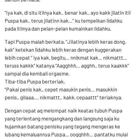
“Iya kak, di situ itilnya kak.. benar kak.. ayo kakk jilatin itil
Puspa kak.. terus jilatinn kak…” ku tempelkan lidahku
pada itilnya dan pelan-pelan kumainkan lidahku.
Tapi Puspa malah berkata, “Jilatinya lebih keras dong,
kak” ketekan lidahku lebih keras dengan kuggerakan
lebih cepat ” iya kak, begitu… nnikmat kak… nikmattt…
teruss kakkk” katanya “Aagghhh… agghh.. terus kaakkk”
sampai dia kembali orgasme.
Tiba-tiba Puspa berteriak,
“Pakai penis kak,, cepet masukin penis… masukkin
penis,, gilaaa…. nikmattt.. kakk, cepaattt” teriaknya.
Dengan cepat aq melompat naik keatas tubuh Puspa
yang terlentang mengangkang dan langsung saja ku
hujamkan batang penisku yang tegang mengeras ke
lubang kemaluannya Puspa… oogghhh… pantatku mulai