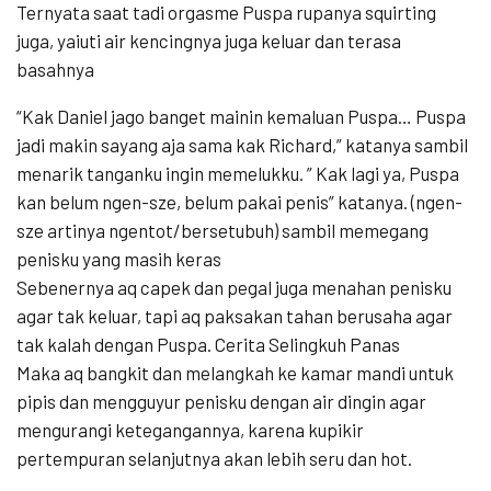
Ternyata saat tadi orgasme Puspa rupanya squirting
juga, yaiuti air kencingnya juga keluar dan terasa
basahnya
“Kak Daniel jago banget mainin kemaluan Puspa… Puspa
jadi makin sayang aja sama kak Richard,” katanya sambil
menarik tanganku ingin memelukku. ” Kak lagi ya, Puspa
kan belum ngen-sze, belum pakai penis” katanya. (ngen-
sze artinya ngentot/bersetubuh) sambil memegang
penisku yang masih keras
Sebenernya aq capek dan pegal juga menahan penisku
agar tak keluar, tapi aq paksakan tahan berusaha agar
tak kalah dengan Puspa. Cerita Selingkuh Panas
Maka aq bangkit dan melangkah ke kamar mandi untuk
pipis dan mengguyur penisku dengan air dingin agar
mengurangi ketegangannya, karena kupikir
pertempuran selanjutnya akan lebih seru dan hot.