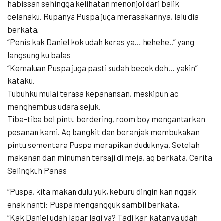
habissan sehingga kelihatan menonjol dari balik
celanaku. Rupanya Puspa juga merasakannya, lalu dia
berkata,
“Penis kak Daniel kok udah keras ya… hehehe..” yang
langsung ku balas
“Kemaluan Puspa juga pasti sudah becek deh… yakin”
kataku.
Tubuhku mulai terasa kepanansan, meskipun ac
menghembus udara sejuk.
Tiba-tiba bel pintu berdering, room boy mengantarkan
pesanan kami. Aq bangkit dan beranjak membukakan
pintu sementara Puspa merapikan duduknya. Setelah
makanan dan minuman tersaji di meja, aq berkata, Cerita
Selingkuh Panas
“Puspa, kita makan dulu yuk, keburu dingin kan nggak
enak nanti: Puspa mengangguk sambil berkata,
“Kak Daniel udah lapar lagi ya? Tadi kan katanya udah