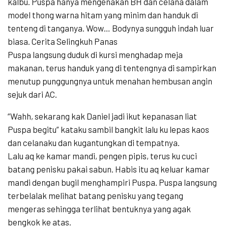
kalbu. Puspa hanya mengenakan BH dan celana dalam
model thong warna hitam yang minim dan handuk di
tenteng di tanganya. Wow… Bodynya sungguh indah luar
biasa. Cerita Selingkuh Panas
Puspa langsung duduk di kursi menghadap meja
makanan, terus handuk yang di tentengnya di sampirkan
menutup punggungnya untuk menahan hembusan angin
sejuk dari AC.
“Wahh, sekarang kak Daniel jadi ikut kepanasan liat
Puspa begitu” kataku sambil bangkit lalu ku lepas kaos
dan celanaku dan kugantungkan di tempatnya.
Lalu aq ke kamar mandi, pengen pipis, terus ku cuci
batang penisku pakai sabun. Habis itu aq keluar kamar
mandi dengan bugil menghampiri Puspa. Puspa langsung
terbelalak melihat batang penisku yang tegang
mengeras sehingga terlihat bentuknya yang agak
bengkok ke atas.