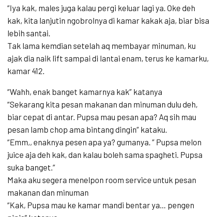
“Iya kak, males juga kalau pergi keluar lagi ya. Oke deh
kak, kita lanjutin ngobrolnya di kamar kakak aja, biar bisa
lebih santai.
Tak lama kemdian setelah aq membayar minuman, ku
ajak dia naik lift sampai di lantai enam, terus ke kamarku,
kamar 412.
“Wahh, enak banget kamarnya kak” katanya
“Sekarang kita pesan makanan dan minuman dulu deh,
biar cepat di antar. Pupsa mau pesan apa? Aq sih mau
pesan lamb chop ama bintang dingin” kataku.
“Emm,, enaknya pesen apa ya? gumanya. ” Pupsa melon
juice aja deh kak, dan kalau boleh sama spagheti. Pupsa
suka banget.”
Maka aku segera menelpon room service untuk pesan
makanan dan minuman
“Kak, Pupsa mau ke kamar mandi bentar ya… pengen