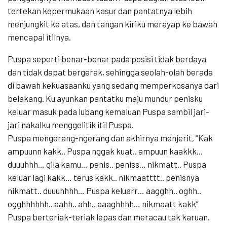
tertekan kepermukaan kasur dan pantatnya lebih
menjungkit ke atas, dan tangan kiriku merayap ke bawah
mencapai itilnya.
Puspa seperti benar-benar pada posisi tidak berdaya
dan tidak dapat bergerak, sehingga seolah-olah berada
di bawah kekuasaanku yang sedang memperkosanya dari
belakang. Ku ayunkan pantatku maju mundur penisku
keluar masuk pada lubang kemaluan Puspa sambil jari-
jari nakalku menggelitik itil Puspa.
Puspa mengerang-ngerang dan akhirnya menjerit, “Kak
ampuunn kakk.. Puspa nggak kuat.. ampuun kaakkk…
duuuhhh… gila kamu… penis.. peniss… nikmatt.. Puspa
keluar lagi kakk… terus kakk.. nikmaatttt.. penisnya
nikmatt.. duuuhhhh… Puspa keluarr… aagghh.. oghh..
ogghhhhhh.. aahh.. ahh.. aaaghhhh… nikmaatt kakk”
Puspa berteriak-teriak lepas dan meracau tak karuan.