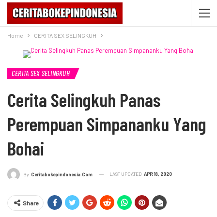
Home
CERITA SEX SELINGKUH
CERITA SEX SELINGKUH
Cerita Selingkuh Panas
Perempuan Simpananku Yang
Bohai
LAST UPDATED
APR 18, 2020
By
Ceritabokepindonesia.com
Share