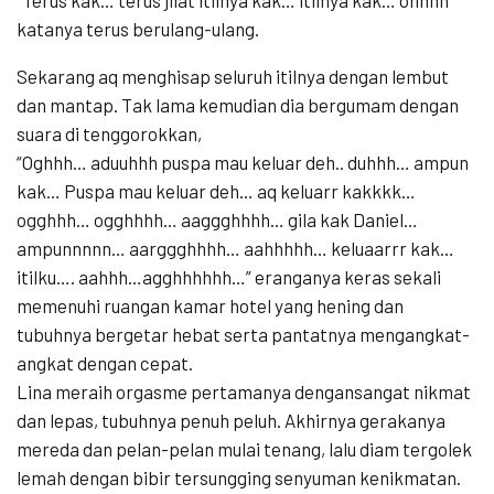
katanya terus berulang-ulang.
Sekarang aq menghisap seluruh itilnya dengan lembut
dan mantap. Tak lama kemudian dia bergumam dengan
suara di tenggorokkan,
“Oghhh… aduuhhh puspa mau keluar deh.. duhhh… ampun
kak… Puspa mau keluar deh… aq keluarr kakkkk…
ogghhh… ogghhhh… aaggghhhh… gila kak Daniel…
ampunnnnn… aarggghhhh… aahhhhh… keluaarrr kak…
itilku…. aahhh…agghhhhhh…” eranganya keras sekali
memenuhi ruangan kamar hotel yang hening dan
tubuhnya bergetar hebat serta pantatnya mengangkat-
angkat dengan cepat.
Lina meraih orgasme pertamanya dengansangat nikmat
dan lepas, tubuhnya penuh peluh. Akhirnya gerakanya
mereda dan pelan-pelan mulai tenang, lalu diam tergolek
lemah dengan bibir tersungging senyuman kenikmatan.