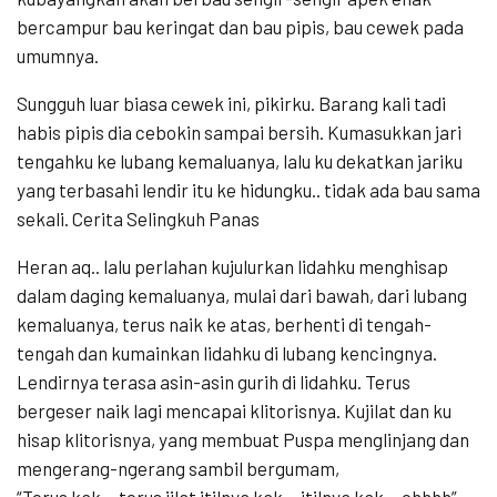
bercampur bau keringat dan bau pipis, bau cewek pada
umumnya.
Sungguh luar biasa cewek ini, pikirku. Barang kali tadi
habis pipis dia cebokin sampai bersih. Kumasukkan jari
tengahku ke lubang kemaluanya, lalu ku dekatkan jariku
yang terbasahi lendir itu ke hidungku.. tidak ada bau sama
sekali. Cerita Selingkuh Panas
Heran aq.. lalu perlahan kujulurkan lidahku menghisap
dalam daging kemaluanya, mulai dari bawah, dari lubang
kemaluanya, terus naik ke atas, berhenti di tengah-
tengah dan kumainkan lidahku di lubang kencingnya.
Lendirnya terasa asin-asin gurih di lidahku. Terus
bergeser naik lagi mencapai klitorisnya. Kujilat dan ku
hisap klitorisnya, yang membuat Puspa menglinjang dan
mengerang-ngerang sambil bergumam,
“Terus kak… terus jilat itilnya kak… itilnya kak… ohhhh”