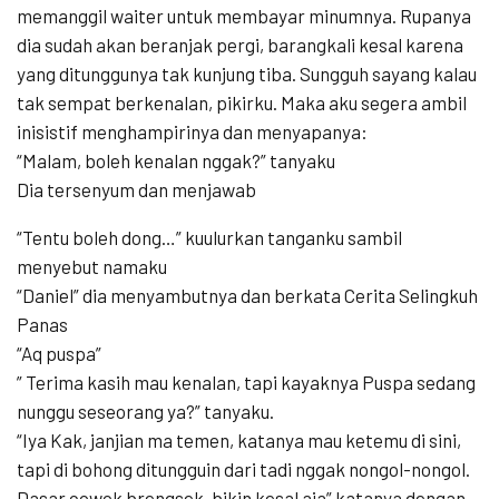
memanggil waiter untuk membayar minumnya. Rupanya
dia sudah akan beranjak pergi, barangkali kesal karena
yang ditunggunya tak kunjung tiba. Sungguh sayang kalau
tak sempat berkenalan, pikirku. Maka aku segera ambil
inisistif menghampirinya dan menyapanya:
“Malam, boleh kenalan nggak?” tanyaku
Dia tersenyum dan menjawab
“Tentu boleh dong…” kuulurkan tanganku sambil
menyebut namaku
“Daniel” dia menyambutnya dan berkata Cerita Selingkuh
Panas
“Aq puspa”
” Terima kasih mau kenalan, tapi kayaknya Puspa sedang
nunggu seseorang ya?” tanyaku.
“Iya Kak, janjian ma temen, katanya mau ketemu di sini,
tapi di bohong ditungguin dari tadi nggak nongol-nongol.
Dasar cowok brengsek, bikin kesal aja” katanya dengan