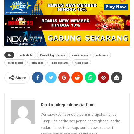
cerita abg hot
Cerita Bokep Indonesia
cerita dewasa
cerita panas
cerita sedarah
cerita seks
cerita sex panas
tante girang
Share
Ceritabokepindonesia.com
Ceritabokepindonesia.com merupakan situs
kumpulan cerita sex panas, tante girang, cerita
sedarah, cerita bokep, cerita dewasa, cerita