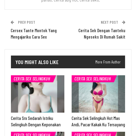
panas, cerita abg hot, cerita seks,
PREV POST
NEXT POST
Cersex Tante Montok Yang
Cerita Sek Dengan Tanteku
Mengajariku Cara Sex
Ngeseks Di Rumah Sakit
YOU MIGHT ALSO LIKE
More From Author
CERITA SEX SELINGKUH
CERITA SEX SELINGKUH
Cerita Srx Sedarah Istriku
Cerita Sek Selingkuh Hot Mas
Selingkuh Dengan Keponakan
Andi, Pacar Kakak Ku Tersayang
CERITA SEX SELINGKUH
CERITA SEX SELINGKUH