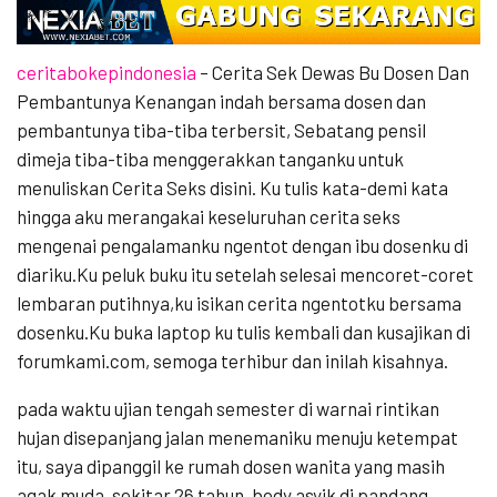
ceritabokepindonesia
– Cerita Sek Dewas Bu Dosen Dan
Pembantunya Kenangan indah bersama dosen dan
pembantunya tiba-tiba terbersit, Sebatang pensil
dimeja tiba-tiba menggerakkan tanganku untuk
menuliskan Cerita Seks disini. Ku tulis kata-demi kata
hingga aku merangakai keseluruhan cerita seks
mengenai pengalamanku ngentot dengan ibu dosenku di
diariku.Ku peluk buku itu setelah selesai mencoret-coret
lembaran putihnya,ku isikan cerita ngentotku bersama
dosenku.Ku buka laptop ku tulis kembali dan kusajikan di
forumkami.com, semoga terhibur dan inilah kisahnya.
pada waktu ujian tengah semester di warnai rintikan
hujan disepanjang jalan menemaniku menuju ketempat
itu, saya dipanggil ke rumah dosen wanita yang masih
agak muda, sekitar 26 tahun. body asyik di pandang