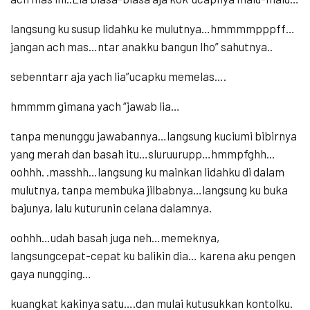
langsung ku susup lidahku ke mulutnya…hmmmmpppff…
jangan ach mas…ntar anakku bangun lho” sahutnya..
sebenntarr aja yach lia”ucapku memelas….
hmmmm gimana yach “jawab lia…
tanpa menunggu jawabannya…langsung kuciumi bibirnya
yang merah dan basah itu…sluruurupp…hmmpfghh…
oohhh. .masshh…langsung ku mainkan lidahku di dalam
mulutnya, tanpa membuka jilbabnya…langsung ku buka
bajunya, lalu kuturunin celana dalamnya.
oohhh…udah basah juga neh…memeknya,
langsungcepat-cepat ku balikin dia… karena aku pengen
gaya nungging…
kuangkat kakinya satu….dan mulai kutusukkan kontolku.