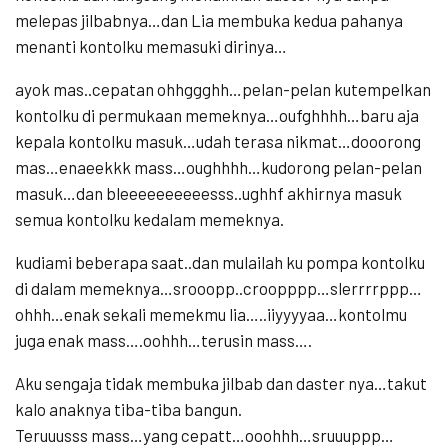
melepas jilbabnya…dan Lia membuka kedua pahanya
menanti kontolku memasuki dirinya…
ayok mas..cepatan ohhggghh…pelan-pelan kutempelkan
kontolku di permukaan memeknya…oufghhhh…baru aja
kepala kontolku masuk…udah terasa nikmat…dooorong
mas…enaeekkk mass…oughhhh…kudorong pelan-pelan
masuk…dan bleeeeeeeeeesss..ughhf akhirnya masuk
semua kontolku kedalam memeknya.
kudiami beberapa saat..dan mulailah ku pompa kontolku
di dalam memeknya…srooopp..croopppp…slerrrrppp…
ohhh…enak sekali memekmu lia…..iiyyyyaa…kontolmu
juga enak mass….oohhh…terusin mass….
Aku sengaja tidak membuka jilbab dan daster nya…takut
kalo anaknya tiba-tiba bangun.
Teruuusss mass…yang cepatt…ooohhh…sruuuppp…