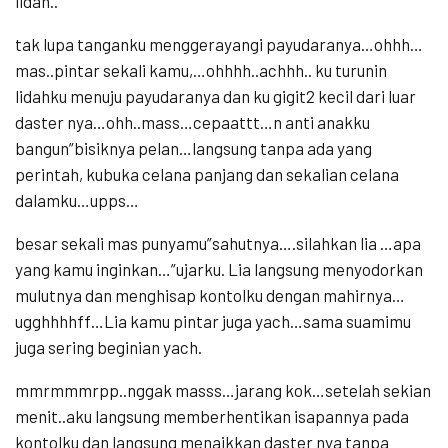
lidah..
tak lupa tanganku menggerayangi payudaranya…ohhh…
mas..pintar sekali kamu,…ohhhh..achhh.. ku turunin
lidahku menuju payudaranya dan ku gigit2 kecil dari luar
daster nya…ohh..mass…cepaattt…n anti anakku
bangun”bisiknya pelan…langsung tanpa ada yang
perintah, kubuka celana panjang dan sekalian celana
dalamku…upps…
besar sekali mas punyamu”sahutnya….silahkan lia …apa
yang kamu inginkan…”ujarku. Lia langsung menyodorkan
mulutnya dan menghisap kontolku dengan mahirnya…
ugghhhhff…Lia kamu pintar juga yach…sama suamimu
juga sering beginian yach.
mmrmmmrpp..nggak masss…jarang kok…setelah sekian
menit..aku langsung memberhentikan isapannya pada
kontolku dan langsung menaikkan daster nya tanpa