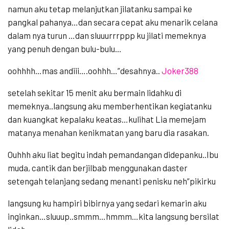
namun aku tetap melanjutkan jilatanku sampai ke
pangkal pahanya…dan secara cepat aku menarik celana
dalam nya turun …dan sluuurrrppp ku jilati memeknya
yang penuh dengan bulu-bulu…
oohhhh…mas andiii….oohhh…”desahnya..
Joker388
setelah sekitar 15 menit aku bermain lidahku di
memeknya..langsung aku memberhentikan kegiatanku
dan kuangkat kepalaku keatas…kulihat Lia memejam
matanya menahan kenikmatan yang baru dia rasakan.
Ouhhh aku liat begitu indah pemandangan didepanku..Ibu
muda, cantik dan berjilbab menggunakan daster
setengah telanjang sedang menanti penisku neh”pikirku
langsung ku hampiri bibirnya yang sedari kemarin aku
inginkan…sluuup..smmm…hmmm…kita langsung bersilat