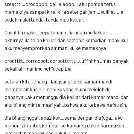
sreettt …croooppp..cellleleppp… aku pompa terus
memeknya sampai kira-kira setengah jam…kulihat Lia
sudah mulai tanda-tanda mau keluar.
Ouuhhhh mass…cepatannnn..lia udah mo keluar…
akhirnya lia telah keluar dan semenit kemudian menyusul
aku menyemprotkan air mani ku ke memeknya
crootttt..corroooot. corootttttt…uuffhhhh ..mas banyak
sekali air manimu neh”ucap Lia
setelah kita tenang…langsung lia ke kamar mandi
membersihkan air mani ku yang mulai meleleh di
pahanya…aku menunggu dia keluar dari kamar mandi dan
aku bilang minta maaf yah..bahwa aku kebawa nafsu sih.
dia bilang nggak apa2 kok…sama dengan dia juga…aku
mohon izin untuk kembali ke kamarku dulu dikarenakan
jam sudah menunjukan pukul 10 malam.