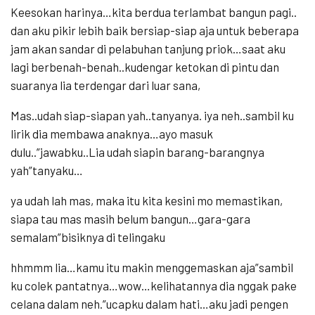
Keesokan harinya…kita berdua terlambat bangun pagi..
dan aku pikir lebih baik bersiap-siap aja untuk beberapa
jam akan sandar di pelabuhan tanjung priok…saat aku
lagi berbenah-benah..kudengar ketokan di pintu dan
suaranya lia terdengar dari luar sana,
Mas..udah siap-siapan yah..tanyanya. iya neh..sambil ku
lirik dia membawa anaknya…ayo masuk
dulu..”jawabku..Lia udah siapin barang-barangnya
yah”tanyaku…
ya udah lah mas, maka itu kita kesini mo memastikan,
siapa tau mas masih belum bangun…gara-gara
semalam”bisiknya di telingaku
hhmmm lia…kamu itu makin menggemaskan aja”sambil
ku colek pantatnya…wow…kelihatannya dia nggak pake
celana dalam neh.”ucapku dalam hati…aku jadi pengen