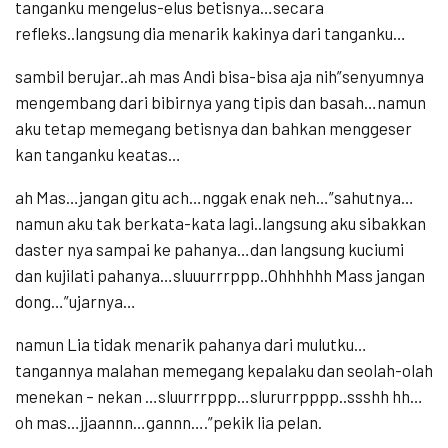
tanganku mengelus-elus betisnya…secara
refleks..langsung dia menarik kakinya dari tanganku…
sambil berujar..ah mas Andi bisa-bisa aja nih”senyumnya
mengembang dari bibirnya yang tipis dan basah…namun
aku tetap memegang betisnya dan bahkan menggeser
kan tanganku keatas…
ah Mas…jangan gitu ach…nggak enak neh…”sahutnya…
namun aku tak berkata-kata lagi..langsung aku sibakkan
daster nya sampai ke pahanya…dan langsung kuciumi
dan kujilati pahanya…sluuurrrppp..Ohhhhhh Mass jangan
dong…”ujarnya…
namun Lia tidak menarik pahanya dari mulutku…
tangannya malahan memegang kepalaku dan seolah-olah
menekan – nekan …sluurrrppp…slururrpppp..ssshh hh…
oh mas…jjaannn…gannn….”pekik lia pelan.