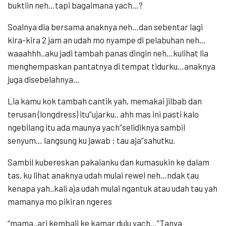
buktiin neh…tapi bagaimana yach…?
Soalnya dia bersama anaknya neh…dan sebentar lagi
kira-kira 2 jam an udah mo nyampe di pelabuhan neh…
waaahhh..aku jadi tambah panas dingin neh…kulihat lia
menghempaskan pantatnya di tempat tidurku…anaknya
juga disebelahnya…
Lia kamu kok tambah cantik yah, memakai jilbab dan
terusan (longdress) itu”ujarku.. ahh mas ini pasti kalo
ngebilang itu ada maunya yach”selidiknya sambil
senyum… langsung ku jawab ; tau aja”sahutku.
Sambil kubereskan pakaianku dan kumasukin ke dalam
tas, ku lihat anaknya udah mulai rewel neh…ndak tau
kenapa yah..kali aja udah mulai ngantuk atau udah tau yah
mamanya mo pikiran ngeres
“mama..ari kembali ke kamar dulu yach…”Tanya