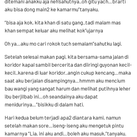
ditemani anakku aja neh’sahutnya..oh gitu yach…brarti
aku bisa dong main2 ke kamarmu”tanyaku.
“bisa aja kok, kita khan di satu gang..tadi malam mas
khan sempat keluar aku melihat kok”ujarnya
Oh ya…aku mo cari rokok tuch semalam”sahutku lagi.
Setelah selesai makan pagi, kita bersama-sama jalan di
koridor kapal sambil bercerita dan diiringi guyonan kecil-
kecil..karena di luar koridor..angin cukup kencang…maka
saat aku berjalan disampingnya…hmmm aku mencium
bau wangi yang sangat harum dan melihat putihnya leher
ibu berjilbab ini…oh seandainya aku dapat
menidurinya…”bisikku di dalam hati.
Hari kedua belum terjadi apa2 diantara kami, namun
setelah makan sore…iseng-iseng aku mengetuk pintu
kamarnya “Lia, ini aku andi…boleh aku masuk,”tanyaku.