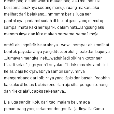
Besok pagi disaat waktu makan pagi aku melihat Lia
bersama anaknya sedang menuju ruang makan..aku
melihat dari belakang…hmmmm berisi juga neh
pantatnya, padahal sudah di tutupi gaun yang menutupi
sampai mata kaki neh’ujarku dalam hati…langsung aku
menemuinya dan kita makan bersama-sama 1 meja..
ambil aku ngelirik ke arahnya…wow…sempat aku melihat
bentuk payudaranya yang ditutupi oleh jilbab dan bajunya
…lumayan mengkal neh…waduh jadi pikiran kotor neh…
Lia, di kelas 1 juga yach”tanyaku…”tidak mas aku ambil di
kelas 2 aja kok”jawabnya sambil senyumnya
mengembang dari bibirnya yang tipis dan basah..”ooohhh
kalo aku di kelas 1, abis sendirian aja sih…pengen tenang
dan rileks aja”ucapku sekenanya..
Lia juga sendiri kok, dari tadi malam belum ada
penumpang yang sekamar dengan lia, jadinya lia Cuma