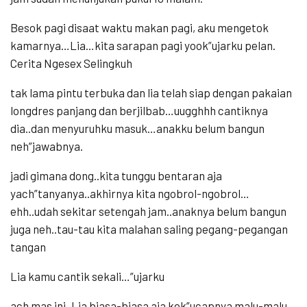
Besok pagi disaat waktu makan pagi, aku mengetok
kamarnya…Lia…kita sarapan pagi yook”ujarku pelan.
Cerita Ngesex Selingkuh
tak lama pintu terbuka dan lia telah siap dengan pakaian
longdres panjang dan berjilbab…uugghhh cantiknya
dia..dan menyuruhku masuk…anakku belum bangun
neh”jawabnya.
jadi gimana dong..kita tunggu bentaran aja
yach”tanyanya..akhirnya kita ngobrol-ngobrol…
ehh..udah sekitar setengah jam..anaknya belum bangun
juga neh..tau-tau kita malahan saling pegang-pegangan
tangan
Lia kamu cantik sekali…”ujarku
ach mas ini..Lia biasa-biasa aja kok”ucapnya malu-malu…