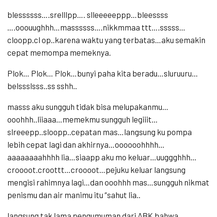
blessssss….srelllpp…. slleeeeeppp…bleessss
….ooouughhh…massssss….nikkmmaa ttt….sssss…
cloopp.cl op..karena waktu yang terbatas…aku semakin
cepat memompa memeknya.
Plok… Plok… Plok…bunyi paha kita beradu…sluruuru…
belssslsss..ss sshh..
masss aku sungguh tidak bisa melupakanmu…
ooohhh..liiaaa…memekmu sungguh legiiit…
slreeepp..sloopp..cepatan mas…langsung ku pompa
lebih cepat lagi dan akhirnya…oooooohhhh…
aaaaaaaahhhh lia…siaapp aku mo keluar…uuggghhh…
croooot.croottt…croooot…pejuku keluar langsung
mengisi rahimnya lagi…dan ooohhh mas…sungguh nikmat
penismu dan air manimu itu “sahut lia..
langsung tak lama pengumuman dari ABK bahwa