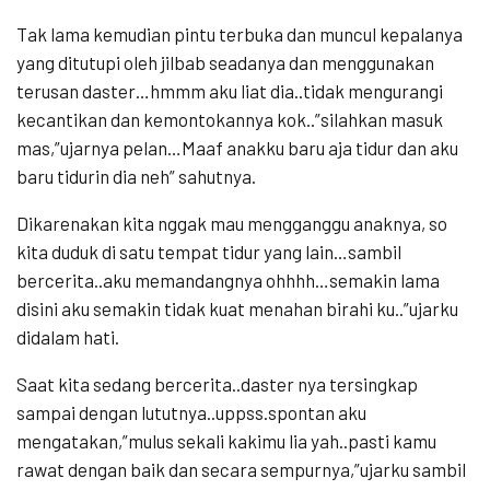
Tak lama kemudian pintu terbuka dan muncul kepalanya
yang ditutupi oleh jilbab seadanya dan menggunakan
terusan daster…hmmm aku liat dia..tidak mengurangi
kecantikan dan kemontokannya kok..”silahkan masuk
mas,”ujarnya pelan…Maaf anakku baru aja tidur dan aku
baru tidurin dia neh” sahutnya.
Dikarenakan kita nggak mau mengganggu anaknya, so
kita duduk di satu tempat tidur yang lain…sambil
bercerita..aku memandangnya ohhhh…semakin lama
disini aku semakin tidak kuat menahan birahi ku..”ujarku
didalam hati.
Saat kita sedang bercerita..daster nya tersingkap
sampai dengan lututnya..uppss.spontan aku
mengatakan,”mulus sekali kakimu lia yah..pasti kamu
rawat dengan baik dan secara sempurnya,”ujarku sambil