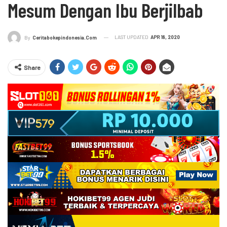
Mesum Dengan Ibu Berjilbab
LAST UPDATED
APR 18, 2020
By
Ceritabokepindonesia.com
Share