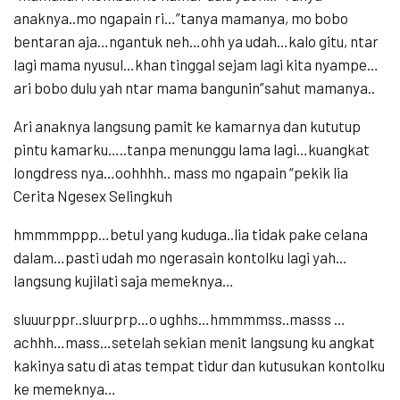
anaknya..mo ngapain ri…”tanya mamanya, mo bobo
bentaran aja…ngantuk neh…ohh ya udah…kalo gitu, ntar
lagi mama nyusul…khan tinggal sejam lagi kita nyampe…
ari bobo dulu yah ntar mama bangunin”sahut mamanya..
Ari anaknya langsung pamit ke kamarnya dan kututup
pintu kamarku…..tanpa menunggu lama lagi…kuangkat
longdress nya…oohhhh.. mass mo ngapain “pekik lia
Cerita Ngesex Selingkuh
hmmmmppp…betul yang kuduga..lia tidak pake celana
dalam…pasti udah mo ngerasain kontolku lagi yah…
langsung kujilati saja memeknya…
sluuurppr..sluurprp…o ughhs…hmmmmss..masss …
achhh…mass…setelah sekian menit langsung ku angkat
kakinya satu di atas tempat tidur dan kutusukan kontolku
ke memeknya…