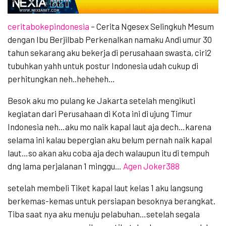
ceritabokepindonesia
– Cerita Ngesex Selingkuh Mesum
dengan Ibu Berjilbab
Perkenalkan namaku Andi umur 30
tahun sekarang aku bekerja di perusahaan swasta, ciri2
tubuhkan yahh untuk postur Indonesia udah cukup di
perhitungkan neh..heheheh…
Besok aku mo pulang ke Jakarta setelah mengikuti
kegiatan dari Perusahaan di Kota ini di ujung Timur
Indonesia neh…aku mo naik kapal laut aja dech…karena
selama ini kalau bepergian aku belum pernah naik kapal
laut…so akan aku coba aja dech walaupun itu di tempuh
dng lama perjalanan 1 minggu…
Agen Joker388
setelah membeli Tiket kapal laut kelas 1 aku langsung
berkemas-kemas untuk persiapan besoknya berangkat.
Tiba saat nya aku menuju pelabuhan…setelah segala