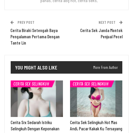
panas, cerita abg hot, cerita seks,
PREV POST
NEXT POST
Cerita Birahi Setengah Baya
Cerita Sek Janda Montok
Pengalaman Pertama Dengan
Penjual Pecel
Tante Lin
YOU MIGHT ALSO LIKE
More From Author
CERITA SEX SELINGKUH
CERITA SEX SELINGKUH
Cerita Srx Sedarah Istriku
Cerita Sek Selingkuh Hot Mas
Selingkuh Dengan Keponakan
Andi, Pacar Kakak Ku Tersayang