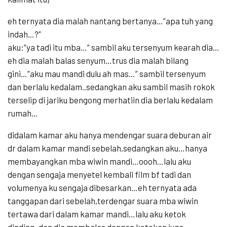
eh ternyata dia malah nantang bertanya…”apa tuh yang
indah…?”
aku:”ya tadi itu mba…” sambil aku tersenyum kearah dia…
eh dia malah balas senyum…trus dia malah bilang
gini…”aku mau mandi dulu ah mas…” sambil tersenyum
dan berlalu kedalam..sedangkan aku sambil masih rokok
terselip di jariku bengong merhatiin dia berlalu kedalam
rumah…
didalam kamar aku hanya mendengar suara deburan air
dr dalam kamar mandi sebelah,sedangkan aku…hanya
membayangkan mba wiwin mandi…oooh…lalu aku
dengan sengaja menyetel kembali film bf tadi dan
volumenya ku sengaja dibesarkan…eh ternyata ada
tanggapan dari sebelah,terdengar suara mba wiwin
tertawa dari dalam kamar mandi…lalu aku ketok
dinding..dan dia membalas dengan ketokan juga..