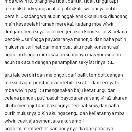
mba wiwin itu orangnya tidak cantik, tidak tinggi tapi
memiliki body yang aduhai,putih,kulit wajahnya putih
bersih….kadang walaupun nggak enak,kalau aku diundang
main kesebelah (rumah mereka), kadang mba wiwin
dengan seenaknya saja mengenakan kaos ketat & celana
pendek…sehingga payudaranya menonjol dan paha putih
mulusnya terlihat dan membuat aku ngak konsentrasi
ngobrol dengan mereka,dan suaminya mas yodi seolah
acuh tak acuh dengan penampilan sexy istrinya itu…
aku lalu berdiri dan melongok dari balik tembok,dengan
maksud agar pembicaraan lebih akrab…dan ternyata
mba wiwin pagi itu mengenakan baju ketat ungu dan
celana pendek putih,aduh payudaranya yang kira2 ukuran
36 itu menonjol dan bokongnya terlihat sexy,dan paha
putih mulusnya bikin aku ngaceng…dan keliatannya mba
wiwin cuek aja sementara aku sambil
ngobrol,memperhatikan body nya dia dan pahanya…