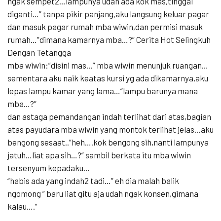
ngak sempet2…lampunya udah ada kok mas,tinggal
diganti…” tanpa pikir panjang,aku langsung keluar pagar
dan masuk pagar rumah mba wiwin,dan permisi masuk
rumah…”dimana kamarnya mba…?” Cerita Hot Selingkuh
Dengan Tetangga
mba wiwin:”disini mas…” mba wiwin menunjuk ruangan…
sementara aku naik keatas kursi yg ada dikamarnya,aku
lepas lampu kamar yang lama…”lampu barunya mana
mba…?”
dan astaga pemandangan indah terlihat dari atas,bagian
atas payudara mba wiwin yang montok terlihat jelas…aku
bengong sesaat..”heh….kok bengong sih,nanti lampunya
jatuh…liat apa sih…?” sambil berkata itu mba wiwin
tersenyum kepadaku…
“habis ada yang indah2 tadi…” eh dia malah balik
ngomong ” baru liat gitu aja udah ngak konsen,gimana
kalau….”