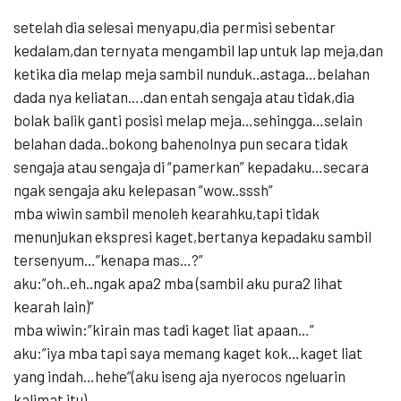
setelah dia selesai menyapu,dia permisi sebentar
kedalam,dan ternyata mengambil lap untuk lap meja,dan
ketika dia melap meja sambil nunduk..astaga…belahan
dada nya keliatan….dan entah sengaja atau tidak,dia
bolak balik ganti posisi melap meja…sehingga…selain
belahan dada..bokong bahenolnya pun secara tidak
sengaja atau sengaja di “pamerkan” kepadaku…secara
ngak sengaja aku kelepasan “wow..sssh”
mba wiwin sambil menoleh kearahku,tapi tidak
menunjukan ekspresi kaget,bertanya kepadaku sambil
tersenyum…”kenapa mas…?”
aku:”oh..eh..ngak apa2 mba (sambil aku pura2 lihat
kearah lain)”
mba wiwin:”kirain mas tadi kaget liat apaan…”
aku:”iya mba tapi saya memang kaget kok…kaget liat
yang indah…hehe”(aku iseng aja nyerocos ngeluarin
kalimat itu)