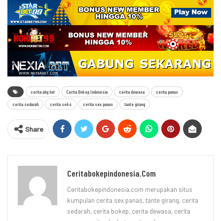
cerita abg hot
Cerita Bokep Indonesia
cerita dewasa
cerita panas
cerita sedarah
cerita seks
cerita sex panas
tante girang
Share
Ceritabokepindonesia.com
Ceritabokepindonesia.com merupakan situs
kumpulan cerita sex panas, tante girang, cerita
sedarah, cerita bokep, cerita dewasa, cerita