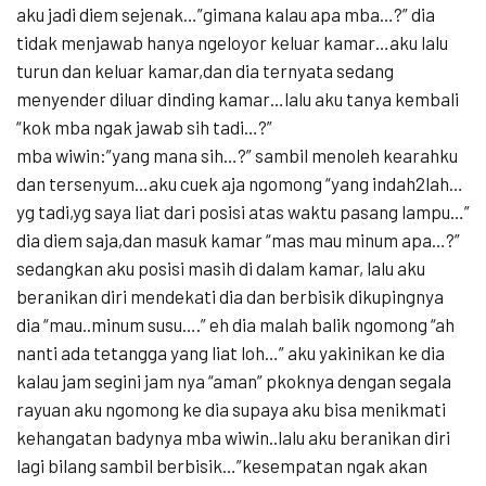
aku jadi diem sejenak…”gimana kalau apa mba…?” dia
tidak menjawab hanya ngeloyor keluar kamar…aku lalu
turun dan keluar kamar,dan dia ternyata sedang
menyender diluar dinding kamar…lalu aku tanya kembali
“kok mba ngak jawab sih tadi…?”
mba wiwin:”yang mana sih…?” sambil menoleh kearahku
dan tersenyum…aku cuek aja ngomong “yang indah2lah…
yg tadi,yg saya liat dari posisi atas waktu pasang lampu…”
dia diem saja,dan masuk kamar “mas mau minum apa…?”
sedangkan aku posisi masih di dalam kamar, lalu aku
beranikan diri mendekati dia dan berbisik dikupingnya
dia “mau..minum susu….” eh dia malah balik ngomong “ah
nanti ada tetangga yang liat loh…” aku yakinikan ke dia
kalau jam segini jam nya “aman” pkoknya dengan segala
rayuan aku ngomong ke dia supaya aku bisa menikmati
kehangatan badynya mba wiwin..lalu aku beranikan diri
lagi bilang sambil berbisik…”kesempatan ngak akan