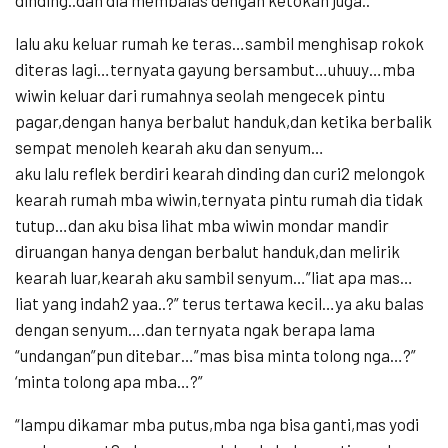
lalu aku keluar rumah ke teras…sambil menghisap rokok
diteras lagi…ternyata gayung bersambut…uhuuy…mba
wiwin keluar dari rumahnya seolah mengecek pintu
pagar,dengan hanya berbalut handuk,dan ketika berbalik
sempat menoleh kearah aku dan senyum…
aku lalu reflek berdiri kearah dinding dan curi2 melongok
kearah rumah mba wiwin,ternyata pintu rumah dia tidak
tutup…dan aku bisa lihat mba wiwin mondar mandir
diruangan hanya dengan berbalut handuk,dan melirik
kearah luar,kearah aku sambil senyum…”liat apa mas…
liat yang indah2 yaa..?” terus tertawa kecil…ya aku balas
dengan senyum….dan ternyata ngak berapa lama
“undangan”pun ditebar…”mas bisa minta tolong nga…?”
‘minta tolong apa mba…?”
“lampu dikamar mba putus,mba nga bisa ganti,mas yodi