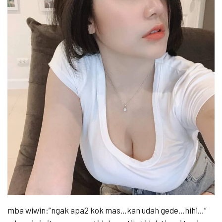
mba wiwin:”ngak apa2 kok mas…kan udah gede…hihi…”