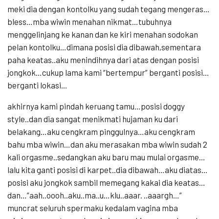
meki dia dengan kontolku yang sudah tegang mengeras…
bless…mba wiwin menahan nikmat…tubuhnya
menggelinjang ke kanan dan ke kiri menahan sodokan
pelan kontolku…dimana posisi dia dibawah,sementara
paha keatas..aku menindihnya dari atas dengan posisi
jongkok…cukup lama kami “bertempur” berganti posisi…
berganti lokasi…
akhirnya kami pindah keruang tamu…posisi doggy
style..dan dia sangat menikmati hujaman ku dari
belakang…aku cengkram pinggulnya…aku cengkram
bahu mba wiwin…dan aku merasakan mba wiwin sudah 2
kali orgasme..sedangkan aku baru mau mulai orgasme…
lalu kita ganti posisi di karpet..dia dibawah…aku diatas…
posisi aku jongkok sambil memegang kakai dia keatas…
dan…”aah..oooh..aku..ma..u…klu..aaar. ..aaargh…”
muncrat seluruh spermaku kedalam vagina mba