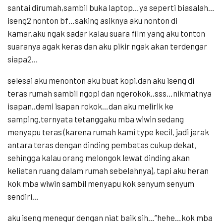
santai dirumah,sambil buka laptop…ya seperti biasalah…
iseng2 nonton bf…saking asiknya aku nonton di
kamar,aku ngak sadar kalau suara film yang aku tonton
suaranya agak keras dan aku pikir ngak akan terdengar
siapa2…
selesai aku menonton aku buat kopi,dan aku iseng di
teras rumah sambil ngopi dan ngerokok..sss…nikmatnya
isapan..demi isapan rokok…dan aku melirik ke
samping,ternyata tetanggaku mba wiwin sedang
menyapu teras (karena rumah kami type kecil, jadi jarak
antara teras dengan dinding pembatas cukup dekat,
sehingga kalau orang melongok lewat dinding akan
keliatan ruang dalam rumah sebelahnya), tapi aku heran
kok mba wiwin sambil menyapu kok senyum senyum
sendiri…
aku iseng menegur dengan niat baik sih…”hehe…kok mba