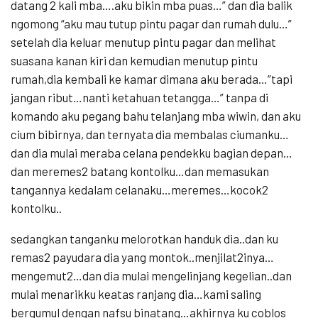
datang 2 kali mba….aku bikin mba puas…” dan dia balik
ngomong “aku mau tutup pintu pagar dan rumah dulu…”
setelah dia keluar menutup pintu pagar dan melihat
suasana kanan kiri dan kemudian menutup pintu
rumah,dia kembali ke kamar dimana aku berada…”tapi
jangan ribut…nanti ketahuan tetangga…” tanpa di
komando aku pegang bahu telanjang mba wiwin, dan aku
cium bibirnya, dan ternyata dia membalas ciumanku…
dan dia mulai meraba celana pendekku bagian depan…
dan meremes2 batang kontolku…dan memasukan
tangannya kedalam celanaku…meremes…kocok2
kontolku..
sedangkan tanganku melorotkan handuk dia..dan ku
remas2 payudara dia yang montok..menjilat2inya…
mengemut2…dan dia mulai mengelinjang kegelian..dan
mulai menarikku keatas ranjang dia…kami saling
bergumul dengan nafsu binatang…akhirnya ku coblos