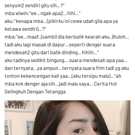
senyum2 sendiri gitu sih…?”
mba wiwin:”ee…ngak apa2…hihi…”
aku:”kenapa mba…(pikirku ini cewe udah gila apa ya
ketawa sendiri)…?”
mba:”ee…maaf..(sambil dia berbalik kearah aku..)ituloh…
tadi aku lagi masak di dapur…seperti denger suara
mendesah2 gitu dari balik dinding…hihihi…”
aku tadinya sedikit bingung,…suara mendesah apa yaa…
dan ternyata…ya ampun…ternyata suara film tadi yg aku
tonton kekencengan kali yaa…(aku tersipu malu)…”ah
mba kok denger aja sih…jadi malu saya… Cerita Hot
Selingkuh Dengan Tetangga