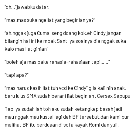
“oh…”jawabku datar.
“mas,mas suka ngeliat yang beginian ya?”
“ah,nggak juga Cuma iseng doang kok,eh Cindy jangan
bilangin hal ini ke mbak Santi ya soalnya dia nggak suka
kalo mas liat ginian”
“boleh aja mas pake rahasia-rahasiaan tapi……”
“tapi apa?”
“mas harus kasih liat tuh vcd ke Cindy” gila kali nih anak,
baru lulus SMA sudah berani liat beginian . Cersex Sepupu
Tapi ya sudah lah toh aku sudah ketangkep basah jadi
mau nggak mau kustel lagi deh BF tersebut.dan kami pun
melihat BF itu berduaan di sofa kayak Romi dan yuli.