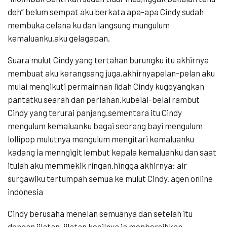
deh” belum sempat aku berkata apa-apa Cindy sudah
membuka celana ku dan langsung mungulum
kemaluanku.aku gelagapan.
Suara mulut Cindy yang tertahan burungku itu akhirnya
membuat aku kerangsang juga.akhirnyapelan-pelan aku
mulai mengikuti permainnan lidah Cindy kugoyangkan
pantatku searah dan perlahan.kubelai-belai rambut
Cindy yang terurai panjang.sementara itu Cindy
mengulum kemaluanku bagai seorang bayi mengulum
lollipop mulutnya mengulum mengitari kemaluanku
kadang ia menngigit lembut kepala kemaluanku dan saat
itulah aku memmekik ringan.hingga akhirnya: air
surgawiku tertumpah semua ke mulut Cindy. agen online
indonesia
Cindy berusaha menelan semuanya dan setelah itu
dengan jilatan-jilatan kecilnya ia menbersihkan