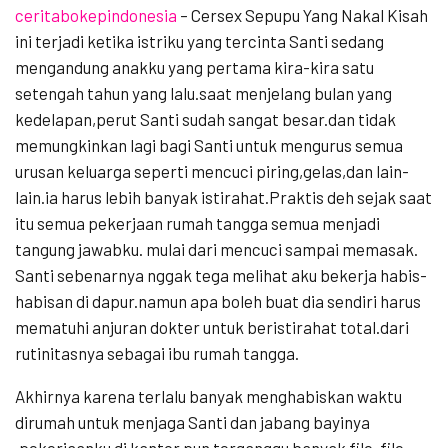
ceritabokepindonesia
– Cersex Sepupu Yang Nakal Kisah
ini terjadi ketika istriku yang tercinta Santi sedang
mengandung anakku yang pertama kira-kira satu
setengah tahun yang lalu.saat menjelang bulan yang
kedelapan,perut Santi sudah sangat besar.dan tidak
memungkinkan lagi bagi Santi untuk mengurus semua
urusan keluarga seperti mencuci piring,gelas,dan lain-
lain.ia harus lebih banyak istirahat.Praktis deh sejak saat
itu semua pekerjaan rumah tangga semua menjadi
tangung jawabku. mulai dari mencuci sampai memasak.
Santi sebenarnya nggak tega melihat aku bekerja habis-
habisan di dapur.namun apa boleh buat dia sendiri harus
mematuhi anjuran dokter untuk beristirahat total.dari
rutinitasnya sebagai ibu rumah tangga.
Akhirnya karena terlalu banyak menghabiskan waktu
dirumah untuk menjaga Santi dan jabang bayinya
.pekerjaanku di kantor pun terganggu banyak file-file