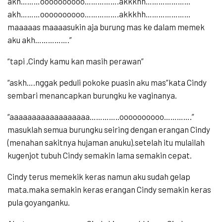
akh………oooooooooo…………….akkkhh…………………
akh………oooooooooo…………….akkkhh…………………
maaaaas maaaasukin aja burung mas ke dalam memek
aku akh…………….”
“tapi ,Cindy kamu kan masih perawan”
“askh….nggak peduli pokoke puasin aku mas”kata Cindy
sembari menancapkan burungku ke vaginanya.
“aaaaaaaaaaaaaaaaaa…………..oooooooooo………….”
masuklah semua burungku seiring dengan erangan Cindy
(menahan sakitnya hujaman anuku).setelah itu mulailah
kugenjot tubuh Cindy semakin lama semakin cepat.
Cindy terus memekik keras namun aku sudah gelap
mata.maka semakin keras erangan Cindy semakin keras
pula goyanganku.