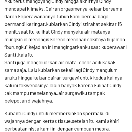
Aku terus mengoyang Cindy hingga akhirnya Cindy
mencapai klimaks. Cairan orgasmenya keluar bersama
darah keperawanannya.tubuh kami berdua bagai
bermandi keringat.kubiarkan Cindy istirahat sekitar 15
menit.saat itu kulihat Cindy menyeka air matanya
mungkin ia menangis karena menahan sakitnya hujaman
“burungku”.kejadian ini mengingatkanku saat kuperawani
Santi .kala itu
Santi juga mengeluarkan air mata..dasar adik kakak
sama saja. Lalu kubiarkan sekali lagi Cindy mengulum
anuku hingga keluar cairan surgawi untuk kedua kalinya
kali ini fekwendsinya lebih banyak karena kulihat Cindy
tak mampu menelannya..air surgawiku tampak
belepotan diwajahnya.
Kubantu Cindy untuk membersihkan spermaku di
wajahnya dengan kertas tissue.setelah itu kami akhiri
perbuatan nista kami ini dengan cumbuan mesra.