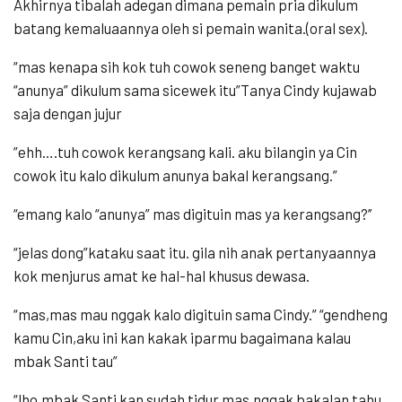
Akhirnya tibalah adegan dimana pemain pria dikulum
batang kemaluaannya oleh si pemain wanita.(oral sex).
“mas kenapa sih kok tuh cowok seneng banget waktu
“anunya” dikulum sama sicewek itu”Tanya Cindy kujawab
saja dengan jujur
”ehh….tuh cowok kerangsang kali. aku bilangin ya Cin
cowok itu kalo dikulum anunya bakal kerangsang.”
“emang kalo “anunya” mas digituin mas ya kerangsang?’’
“jelas dong”kataku saat itu. gila nih anak pertanyaannya
kok menjurus amat ke hal-hal khusus dewasa.
“mas,mas mau nggak kalo digituin sama Cindy.” “gendheng
kamu Cin,aku ini kan kakak iparmu bagaimana kalau
mbak Santi tau”
“lho,mbak Santi kan sudah tidur mas,nggak bakalan tahu