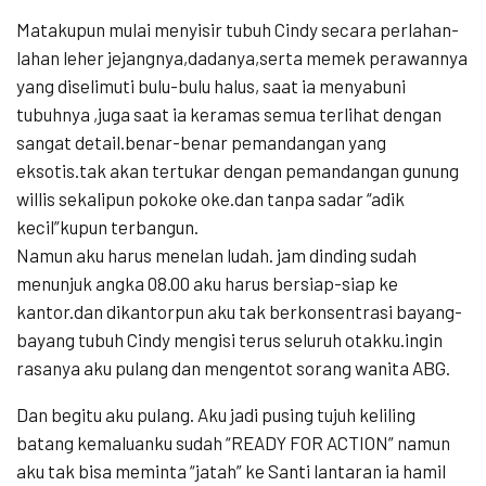
Matakupun mulai menyisir tubuh Cindy secara perlahan-
lahan leher jejangnya,dadanya,serta memek perawannya
yang diselimuti bulu-bulu halus, saat ia menyabuni
tubuhnya ,juga saat ia keramas semua terlihat dengan
sangat detail.benar-benar pemandangan yang
eksotis.tak akan tertukar dengan pemandangan gunung
willis sekalipun pokoke oke.dan tanpa sadar “adik
kecil”kupun terbangun.
Namun aku harus menelan ludah. jam dinding sudah
menunjuk angka 08.00 aku harus bersiap-siap ke
kantor.dan dikantorpun aku tak berkonsentrasi bayang-
bayang tubuh Cindy mengisi terus seluruh otakku.ingin
rasanya aku pulang dan mengentot sorang wanita ABG.
Dan begitu aku pulang. Aku jadi pusing tujuh keliling
batang kemaluanku sudah “READY FOR ACTION” namun
aku tak bisa meminta “jatah” ke Santi lantaran ia hamil