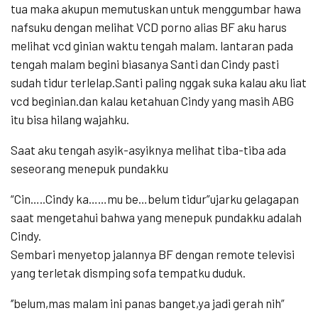
tua maka akupun memutuskan untuk menggumbar hawa
nafsuku dengan melihat VCD porno alias BF aku harus
melihat vcd ginian waktu tengah malam. lantaran pada
tengah malam begini biasanya Santi dan Cindy pasti
sudah tidur terlelap.Santi paling nggak suka kalau aku liat
vcd beginian.dan kalau ketahuan Cindy yang masih ABG
itu bisa hilang wajahku.
Saat aku tengah asyik-asyiknya melihat tiba-tiba ada
seseorang menepuk pundakku
“Cin…..Cindy ka……mu be…belum tidur”ujarku gelagapan
saat mengetahui bahwa yang menepuk pundakku adalah
Cindy.
Sembari menyetop jalannya BF dengan remote televisi
yang terletak dismping sofa tempatku duduk.
‘’belum,mas malam ini panas banget,ya jadi gerah nih”