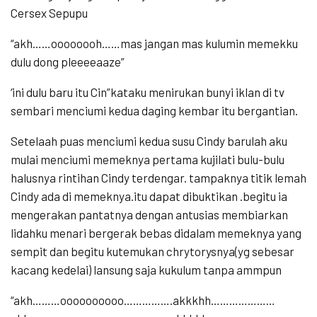
Cersex Sepupu
“akh……oooooooh……mas jangan mas kulumin memekku
dulu dong pleeeeaaze”
‘ini dulu baru itu Cin”kataku menirukan bunyi iklan di tv
sembari menciumi kedua daging kembar itu bergantian.
Setelaah puas menciumi kedua susu Cindy barulah aku
mulai menciumi memeknya pertama kujilati bulu-bulu
halusnya rintihan Cindy terdengar. tampaknya titik lemah
Cindy ada di memeknya.itu dapat dibuktikan .begitu ia
mengerakan pantatnya dengan antusias membiarkan
lidahku menari bergerak bebas didalam memeknya yang
sempit dan begitu kutemukan chrytorysnya(yg sebesar
kacang kedelai) lansung saja kukulum tanpa ammpun
“akh………oooooooooo…………….akkkhh…………………