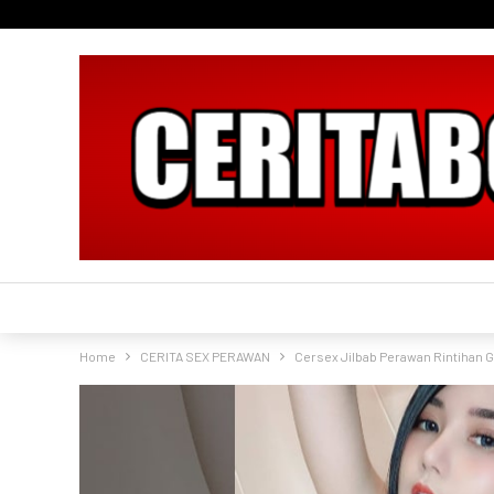
Home
CERITA SEX PERAWAN
Cersex Jilbab Perawan Rintihan 