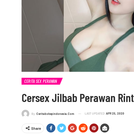
CERITA SEX PERAWAN
Cersex Jilbab Perawan Rint
LAST UPDATED
APR 25, 2020
By
Ceritabokepindonesia.com
Share