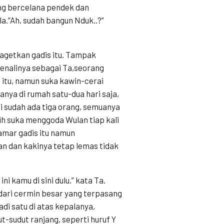
g bercelana pendek dan
a.“Ah, sudah bangun Nduk..?”
agetkan gadis itu. Tampak
enalinya sebagai Ta,seorang
itu, namun suka kawin-cerai
hanya di rumah satu-dua hari saja,
ini sudah ada tiga orang, semuanya
ih suka menggoda Wulan tiap kali
amar gadis itu namun
n dan kakinya tetap lemas tidak
i kamu di sini dulu.” kata Ta.
 dari cermin besar yang terpasang
di satu di atas kepalanya,
t-sudut ranjang, seperti huruf Y