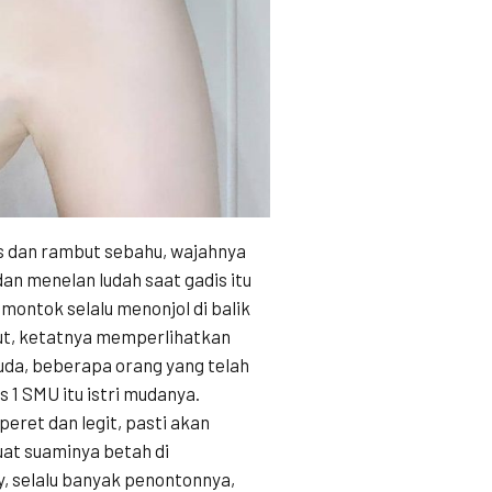
us dan rambut sebahu, wajahnya
n menelan ludah saat gadis itu
ontok selalu menonjol di balik
tut, ketatnya memperlihatkan
uda, beberapa orang yang telah
 1 SMU itu istri mudanya.
ret dan legit, pasti akan
t suaminya betah di
ey, selalu banyak penontonnya,