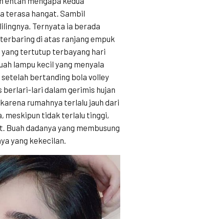
un entah mengapa kedua
a terasa hangat. Sambil
lingnya. Ternyata ia berada
terbaring di atas ranjang empuk
 yang tertutup terbayang hari
buah lampu kecil yang menyala
setelah bertanding bola volley
berlari-lari dalam gerimis hujan
arena rumahnya terlalu jauh dari
 meskipun tidak terlalu tinggi,
at. Buah dadanya yang membusung
ya yang kekecilan.