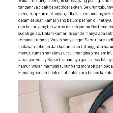
Wulan terbangun dengan kepala yang pusing. Nam
tangannya tidak dapat digerakkan. Seluruh tubuhny
mengerjapkan matanya, gadis itu memandang sekeli
dalam sebuah kamar yang belum pernah dilihatnya, 
dan besar yang berwarna merah
jambu.Dari
jendela
sudah gelap. Dalam kamar itu sendiri hanya ada se
remang-remang. Wulan hanya ingat Sabtu sore tadi 
melawan sekolah dari kecamatan tetangga, ia harus 
menuju rumah neneknya untuk menginap malam ini, k
lapangan volley.Seperti umumnya gadis desa lainnya,
namun Wulan memiliki tubuh yang montok dan pad
kencang seolah tidak muat dalam bra bekas kakakn