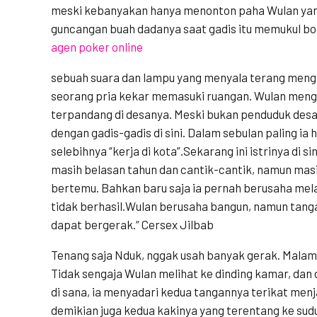
meski kebanyakan hanya menonton paha Wulan yan
guncangan buah dadanya saat gadis itu memukul bol
agen poker online
sebuah suara dan lampu yang menyala terang meng
seorang pria kekar memasuki ruangan. Wulan meng
terpandang di desanya. Meski bukan penduduk desa 
dengan gadis-gadis di sini. Dalam sebulan paling ia 
selebihnya “kerja di kota”.Sekarang ini istrinya di s
masih belasan tahun dan cantik-cantik, namun mas
bertemu. Bahkan baru saja ia pernah berusaha mel
tidak
berhasil.Wulan
berusaha bangun, namun tanga
dapat bergerak.“ Cersex Jilbab
Tenang saja Nduk, nggak usah banyak gerak. Malam in
Tidak sengaja Wulan melihat ke dinding kamar, dan
di sana, ia menyadari kedua tangannya terikat menja
demikian juga kedua kakinya yang terentang ke sudu