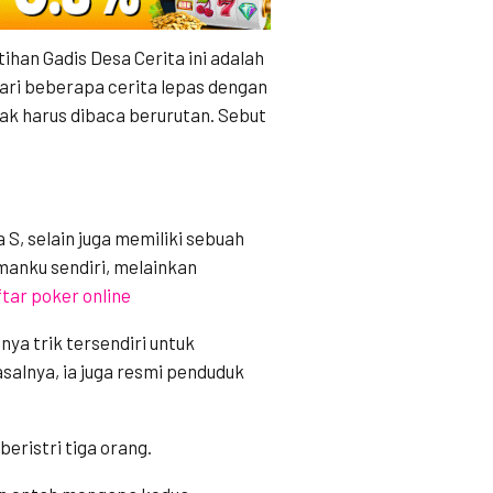
tihan Gadis Desa
Cerita ini adalah
dari beberapa cerita lepas dengan
dak harus dibaca berurutan. Sebut
 S, selain juga memiliki sebuah
manku sendiri, melainkan
tar poker online
ya trik tersendiri untuk
asalnya, ia juga resmi penduduk
ristri tiga orang.