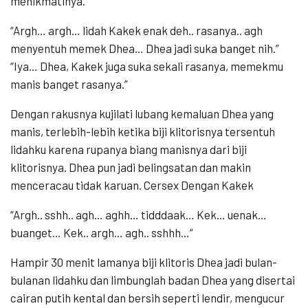
menikmatinya.
“Argh… argh… lidah Kakek enak deh.. rasanya.. agh
menyentuh memek Dhea… Dhea jadi suka banget nih.”
“Iya… Dhea, Kakek juga suka sekali rasanya, memekmu
manis banget rasanya.”
Dengan rakusnya kujilati lubang kemaluan Dhea yang
manis, terlebih-lebih ketika biji klitorisnya tersentuh
lidahku karena rupanya biang manisnya dari biji
klitorisnya. Dhea pun jadi belingsatan dan makin
menceracau tidak karuan. Cersex Dengan Kakek
“Argh.. sshh.. agh… aghh… tidddaak… Kek… uenak…
buanget… Kek.. argh… agh.. sshhh…”
Hampir 30 menit lamanya biji klitoris Dhea jadi bulan-
bulanan lidahku dan limbunglah badan Dhea yang disertai
cairan putih kental dan bersih seperti lendir, mengucur