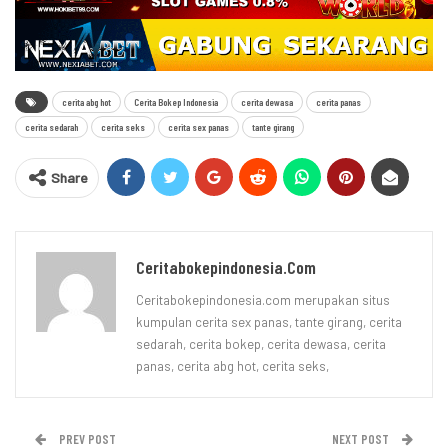
cerita abg hot
Cerita Bokep Indonesia
cerita dewasa
cerita panas
cerita sedarah
cerita seks
cerita sex panas
tante girang
Share
Ceritabokepindonesia.com
Ceritabokepindonesia.com merupakan situs
kumpulan cerita sex panas, tante girang, cerita
sedarah, cerita bokep, cerita dewasa, cerita
panas, cerita abg hot, cerita seks,
PREV POST
NEXT POST