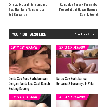
Cersex Sedarah Bersambung
Kumpulan Cersex Bergambar
Tiap Mandang Mamaku Jadi
Menyetubuhi Biduan Dangdut
Sgt Bergairah
Cantik Semok
YOU MIGHT ALSO LIKE
More From Author
CERITA SEX PERAWAN
CERITA SEX PERAWAN
Cerita Sex Agus Berhubungan
Narasi Sex Berhubungan
Dengan Tante Lisa Saat Rumah
Bersama 2 Temannya Di Villa
Sedang Kosong
CERITA SEX PERAWAN
CERITA SEX PERAWAN