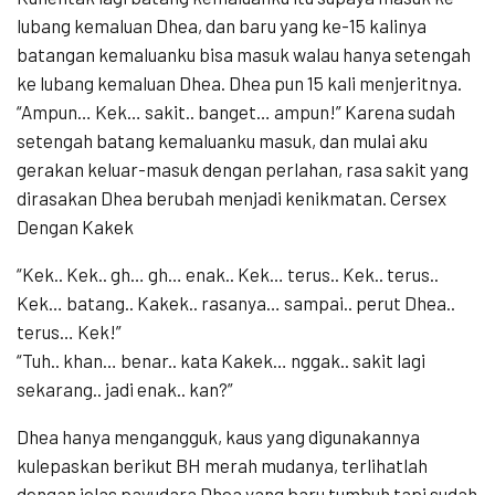
lubang kemaluan Dhea, dan baru yang ke-15 kalinya
batangan kemaluanku bisa masuk walau hanya setengah
ke lubang kemaluan Dhea. Dhea pun 15 kali menjeritnya.
“Ampun… Kek… sakit.. banget… ampun!” Karena sudah
setengah batang kemaluanku masuk, dan mulai aku
gerakan keluar-masuk dengan perlahan, rasa sakit yang
dirasakan Dhea berubah menjadi kenikmatan. Cersex
Dengan Kakek
“Kek.. Kek.. gh… gh… enak.. Kek… terus.. Kek.. terus..
Kek… batang.. Kakek.. rasanya… sampai.. perut Dhea..
terus… Kek!”
“Tuh.. khan… benar.. kata Kakek… nggak.. sakit lagi
sekarang.. jadi enak.. kan?”
Dhea hanya mengangguk, kaus yang digunakannya
kulepaskan berikut BH merah mudanya, terlihatlah
dengan jelas payudara Dhea yang baru tumbuh tapi sudah