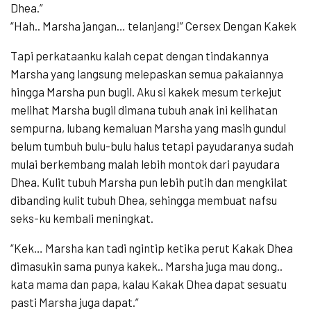
Dhea.”
“Hah.. Marsha jangan… telanjang!” Cersex Dengan Kakek
Tapi perkataanku kalah cepat dengan tindakannya
Marsha yang langsung melepaskan semua pakaiannya
hingga Marsha pun bugil. Aku si kakek mesum terkejut
melihat Marsha bugil dimana tubuh anak ini kelihatan
sempurna, lubang kemaluan Marsha yang masih gundul
belum tumbuh bulu-bulu halus tetapi payudaranya sudah
mulai berkembang malah lebih montok dari payudara
Dhea. Kulit tubuh Marsha pun lebih putih dan mengkilat
dibanding kulit tubuh Dhea, sehingga membuat nafsu
seks-ku kembali meningkat.
“Kek… Marsha kan tadi ngintip ketika perut Kakak Dhea
dimasukin sama punya kakek.. Marsha juga mau dong..
kata mama dan papa, kalau Kakak Dhea dapat sesuatu
pasti Marsha juga dapat.”