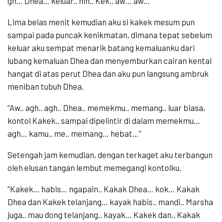
gh… Dhea… keluar.. nih.. Kek.. aw… aw…”
Lima belas menit kemudian aku si kakek mesum pun
sampai pada puncak kenikmatan, dimana tepat sebelum
keluar aku sempat menarik batang kemaluanku dari
lubang kemaluan Dhea dan menyemburkan cairan kental
hangat di atas perut Dhea dan aku pun langsung ambruk
meniban tubuh Dhea.
“Aw.. agh.. agh.. Dhea.. memekmu.. memang.. luar biasa,
kontol Kakek.. sampai dipelintir di dalam memekmu…
agh… kamu.. me.. memang… hebat…”
Setengah jam kemudian, dengan terkaget aku terbangun
oleh elusan tangan lembut memegangi kontolku.
“Kakek… habis… ngapain.. Kakak Dhea… kok… Kakak
Dhea dan Kakek telanjang… kayak habis.. mandi.. Marsha
juga.. mau dong telanjang.. kayak… Kakek dan.. Kakak