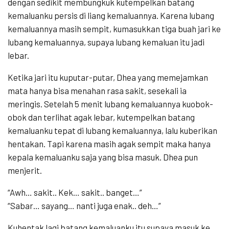
dengan sedikit membungkuk kutempelkan batang
kemaluanku persis di liang kemaluannya. Karena lubang
kemaluannya masih sempit, kumasukkan tiga buah jari ke
lubang kemaluannya, supaya lubang kemaluan itu jadi
lebar.
Ketika jari itu kuputar-putar, Dhea yang memejamkan
mata hanya bisa menahan rasa sakit, sesekali ia
meringis. Setelah 5 menit lubang kemaluannya kuobok-
obok dan terlihat agak lebar, kutempelkan batang
kemaluanku tepat di lubang kemaluannya, lalu kuberikan
hentakan. Tapi karena masih agak sempit maka hanya
kepala kemaluanku saja yang bisa masuk. Dhea pun
menjerit.
“Awh… sakit.. Kek… sakit.. banget…”
“Sabar… sayang… nanti juga enak.. deh…”
Kuhentak lagi batang kemaluanku itu supaya masuk ke