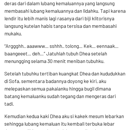
deras dari dalam lubang kemaluannya yang langsung
membasahi lubang kemaluannya dan lidahku. Tapi karena
lendir itu lebih manis lagi rasanya dari biji klitorisnya
langsung kutelan habis tanpa tersisa dan membasahi
mukaku.
“Arggghh.. aaawww… sshhh.. tolong… Kek… eennaak…
baangeeet… deh…” Jatuhlah tubuh Dhea setelah
menungging selama 30 menit meniban tubuhku.
Setelah tubuhku tertiban kuangkat Dhea dan kududukkan
di Sofa, sementara badannya doyong ke kiri, aku
melepaskan semua pakaianku hingga bugil dimana
batang kemaluanku sudah tegang dan mengeras dari
tadi.
Kemudian kedua kaki Dhea aku si kakek mesum lebarkan
sehingga lubang kemaluan itu kembali terbuka lebar