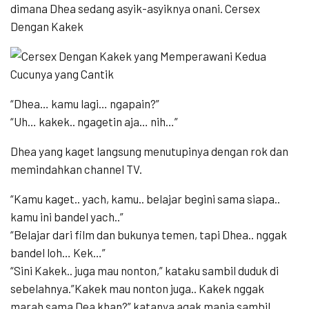
dimana Dhea sedang asyik-asyiknya onani. Cersex
Dengan Kakek
“Dhea… kamu lagi… ngapain?”
“Uh… kakek.. ngagetin aja… nih…”
Dhea yang kaget langsung menutupinya dengan rok dan
memindahkan channel TV.
“Kamu kaget.. yach, kamu.. belajar begini sama siapa..
kamu ini bandel yach..”
“Belajar dari film dan bukunya temen, tapi Dhea.. nggak
bandel loh… Kek…”
“Sini Kakek.. juga mau nonton,” kataku sambil duduk di
sebelahnya.”Kakek mau nonton juga.. Kakek nggak
marah sama Dea khan?” katanya agak manja sambil