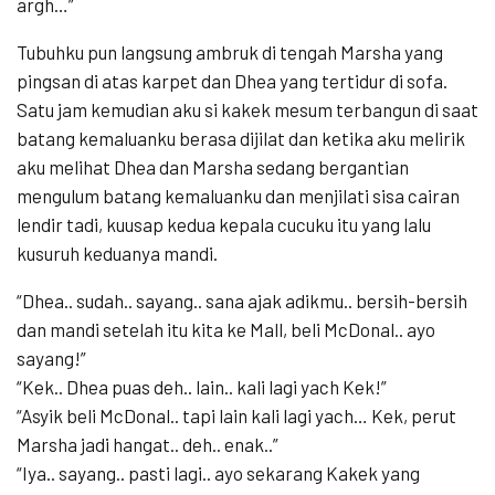
argh…”
Tubuhku pun langsung ambruk di tengah Marsha yang
pingsan di atas karpet dan Dhea yang tertidur di sofa.
Satu jam kemudian aku si kakek mesum terbangun di saat
batang kemaluanku berasa dijilat dan ketika aku melirik
aku melihat Dhea dan Marsha sedang bergantian
mengulum batang kemaluanku dan menjilati sisa cairan
lendir tadi, kuusap kedua kepala cucuku itu yang lalu
kusuruh keduanya mandi.
“Dhea.. sudah.. sayang.. sana ajak adikmu.. bersih-bersih
dan mandi setelah itu kita ke Mall, beli McDonal.. ayo
sayang!”
“Kek.. Dhea puas deh.. lain.. kali lagi yach Kek!”
“Asyik beli McDonal.. tapi lain kali lagi yach… Kek, perut
Marsha jadi hangat.. deh.. enak..”
“Iya.. sayang.. pasti lagi.. ayo sekarang Kakek yang