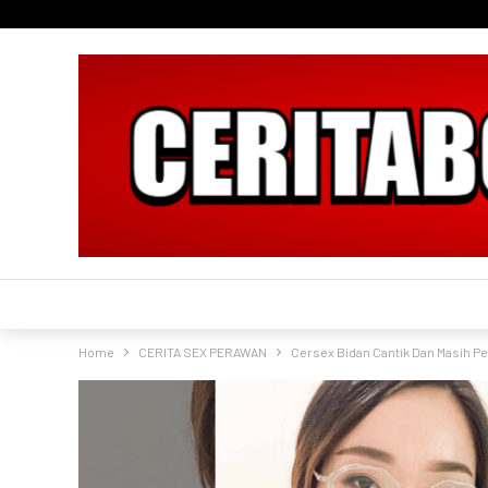
Home
CERITA SEX PERAWAN
Cersex Bidan Cantik Dan Masih P