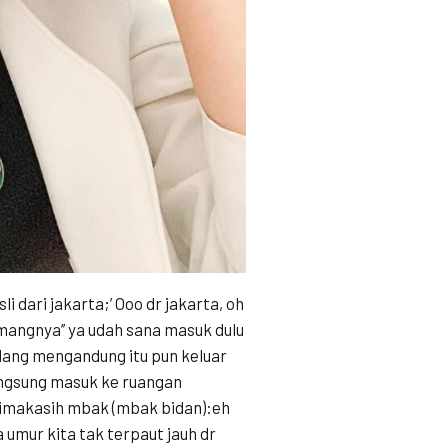
i dari jakarta;’ Ooo dr jakarta, oh
mangnya’’ ya udah sana masuk dulu
edang mengandung itu pun keluar
angsung masuk ke ruangan
terimakasih mbak (mbak bidan):eh
a umur kita tak terpaut jauh dr