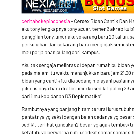
ceritabokepindonesia
– Cersex Bidan Cantik Dan 
aku tony lengkapnya tony azuar, temen2 akrab ku 
panggilan tony, umur aku sekarang baru 20 tahun, sa
perkuliahan dan sekarang baru menginjak semester k
mau perjalanan pulang dari kampus.
Aku tak sengaja melintas di depan rumah bu bidan yg
pada malam itu waktu menunjukkan baru jam 21.00 m
bidan yang cantik itu’ dia sedang melayani pasianny
pikir usianya baru di atas umurku sedikit paling 23 an
dari ilmu kebidanan D3 Deplomatika’’,
Rambutnya yang panjang hitam terurai lurus tubuhn
pantatnya yg seksi dengan belah dadanya yg besa
sedikit terlihat gundukan2 besar yg agak tembus/tr
ketat itu yg berwarna putih,sedikit samar samar si