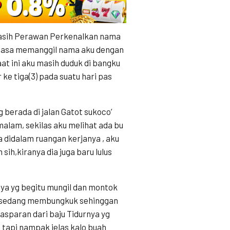
Masih Perawan Perkenalkan nama
biasa memanggil nama aku dengan
at ini aku masih duduk di bangku
e tiga(3) pada suatu hari pas
 berada di jalan Gatot sukoco’
alam, sekilas aku melihat ada bu
a didalam ruangan kerjanya , aku
 sih,kiranya dia juga baru lulus
ya yg begitu mungil dan montok
r sedang membungkuk sehinggan
asparan dari baju Tidurnya yg
h tapi nampak jelas kalo buah