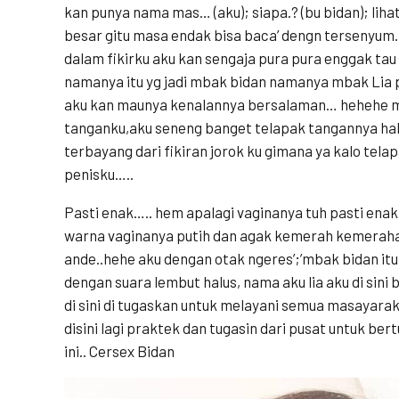
kan punya nama mas… (aku); siapa.? (bu bidan); lihat
besar gitu masa endak bisa baca’ dengn tersenyum
dalam fikirku aku kan sengaja pura pura enggak tau
namanya itu yg jadi mbak bidan namanya mbak Lia pan
aku kan maunya kenalannya bersalaman… hehehe ma
tanganku,aku seneng banget telapak tangannya halu
terbayang dari fikiran jorok ku gimana ya kalo tel
penisku…..
Pasti enak….. hem apalagi vaginanya tuh pasti enak
warna vaginanya putih dan agak kemerah kemerah
ande..hehe aku dengan otak ngeres’;’mbak bidan 
dengan suara lembut halus, nama aku lia aku di sini 
di sini di tugaskan untuk melayani semua masayarakat
disini lagi praktek dan tugasin dari pusat untuk b
ini.. Cersex Bidan