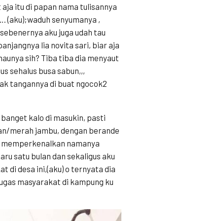
 aja itu di papan nama tulisannya
…. (aku);waduh senyumanya ,
 sebenernya aku juga udah tau
jangnya lia novita sari, biar aja
unya sih? Tiba tiba dia menyaut
s sehalus busa sabun,,,
apak tangannya di buat ngocok2
 banget kalo di masukin, pasti
an/merah jambu, dengan berande
itu memperkenalkan namanya
baru satu bulan dan sekaligus aku
 di desa ini,(aku) o ternyata dia
ertugas masyarakat di kampung ku