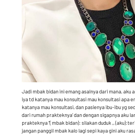
Jadi mbak bidan ini emang asalnya dari mana, aku asl
iya td katanya mau konsultasi mau konsultasi apa e
katanya mau konsultasi, dan pasienya ibu-ibu yg s
dari rumah prakteknya’ dan dengan sigapnya aku l
prakteknya ‘’( mbak bidan): silakan duduk ,, (aku):
jangan panggil mbak kalo lagi sepi kaya gini aku ras