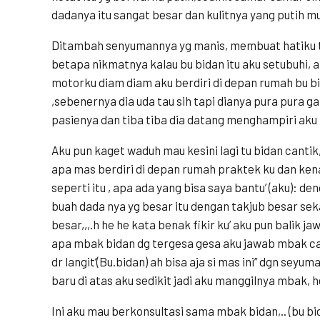
dadanya itu sangat besar dan kulitnya yang putih mul
Ditambah senyumannya yg manis, membuat hatiku
betapa nikmatnya kalau bu bidan itu aku setubuhi,
motorku diam diam aku berdiri di depan rumah bu 
,sebenernya dia uda tau sih tapi dianya pura pura g
pasienya dan tiba tiba dia datang menghampiri aku ,
Aku pun kaget waduh mau kesini lagi tu bidan cantik, 
apa mas berdiri di depan rumah praktek ku dan ken
seperti itu , apa ada yang bisa saya bantu’ (aku):
buah dada nya yg besar itu dengan takjub besar s
besar,,,.h he he kata benak fikir ku’ aku pun balik 
apa mbak bidan dg tergesa gesa aku jawab mbak can
dr langit’(Bu.bidan) ah bisa aja si mas ini’’ dgn seyum
baru di atas aku sedikit jadi aku manggilnya mbak, 
Ini aku mau berkonsultasi sama mbak bidan,.. (bu bi