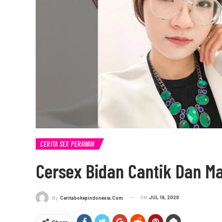
CERITA SEX PERAWAN
Cersex Bidan Cantik Dan M
ON
JUL 19, 2020
By
Ceritabokepindonesia.com
Share