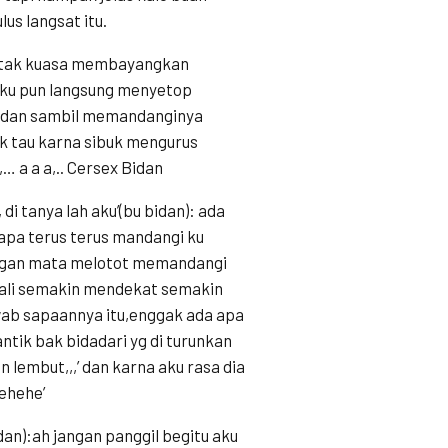
us langsat itu.
 tak kuasa membayangkan
 aku pun langsung menyetop
bidan sambil memandanginya
ak tau karna sibuk mengurus
… a a a,.. Cersex Bidan
di tanya lah aku’(bu bidan): ada
apa terus terus mandangi ku
 dengan mata melotot memandangi
ekali semakin mendekat semakin
jawab sapaannya itu,enggak ada apa
tik bak bidadari yg di turunkan
an lembut,,,’ dan karna aku rasa dia
hehehe’
dan):ah jangan panggil begitu aku