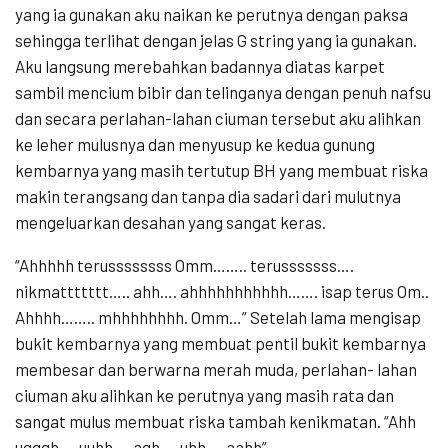
yang ia gunakan aku naikan ke perutnya dengan paksa
sehingga terlihat dengan jelas G string yang ia gunakan.
Aku langsung merebahkan badannya diatas karpet
sambil mencium bibir dan telinganya dengan penuh nafsu
dan secara perlahan-lahan ciuman tersebut aku alihkan
ke leher mulusnya dan menyusup ke kedua gunung
kembarnya yang masih tertutup BH yang membuat riska
makin terangsang dan tanpa dia sadari dari mulutnya
mengeluarkan desahan yang sangat keras.
“Ahhhhh terussssssss Omm…….. terusssssss….
nikmattttttt….. ahh…. ahhhhhhhhhhh……. isap terus Om..
Ahhhh…….. mhhhhhhhh. Omm…” Setelah lama mengisap
bukit kembarnya yang membuat pentil bukit kembarnya
membesar dan berwarna merah muda, perlahan- lahan
ciuman aku alihkan ke perutnya yang masih rata dan
sangat mulus membuat riska tambah kenikmatan. “Ahh
ugggh…. uuhh…. agh…. uhh…. aahh”.