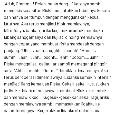
“Aduh, Ommm…! Pelan-pelan dong..!” katanya sambil
mendesis kesakitan Riska menjatuhkan tubuhnya kesofa
dan hanya bertumpuh dengan menggunakan kedua
lututnya. Aku terus menjilati bibir memiawnya,
klitorisnya, bahkan jariku kugunakan untuk membuka
lubang sanggamanya dan kujilati dinding memiawnya
dengan cepat yang membuat riska mendesah dengan
panjang. “Uhh…, aahh…, ugghh…, ooohh”. “Hmm…,
aumm…, aah…, uhh…,ooohh…, ehh”. “Oooom…, uuhh…”
Riska menggeliat- geliat liar sambil memegangi pinggir
sofa. “Ahhh… mhhh… Omm…” demikian desahannya. Aku
terus beroperasi dimemiawnya. Lidahku semakin intensif
menjilati liang kemaluan Riska. Sekali-sekali kutusukkan
jariku ke dalam memiawnya, membuat Riska tersentak
dan memiawik kecil. Kugesek-gesekkan sekali lagi jariku
dengan memiawnya sambil memasukkan lidahku ke
dalam lubangnya. Kugerakkan lidahku di dalam sana