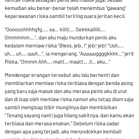
kemudian aku benar-benar telah menembus “gawang”
keperawanan riska sambil teriring suara jeritan kecil.
“Oooooohhhhgfg….. sa… kiiiit…. Sekkkallliii….
Ommmmm….”, dan aku maju mundurkan penis aku
kedalam memiaw riska “Bless, jeb..!” jeb! jeb! “Uuh…,
uh…, uh…, uuuh…”, ia mengerang. “Auuuuuggggkkkk…” jerit
Riska. “Ommm Ahh…, matt.., maatt.., .ii… aku…”
Mendengar erangan tersebut aku lalu berhenti dan
membiarkan memiaw riska terbiasa dengan benda asing
yang baru saja masuk dan aku merasa penis aku di urut
dan di isap oleh memiaw riska,namun aku tetap diam saja
sambil mengisap bibir mungilnya dan membisikan
“Tenang sayang nanti juga hilang sakitnya, dan kamu akan
terbiasa dan merasa enakan.” Sebelum riska sadar
dengan apa yang terjadi, aku menyodokkan kembali