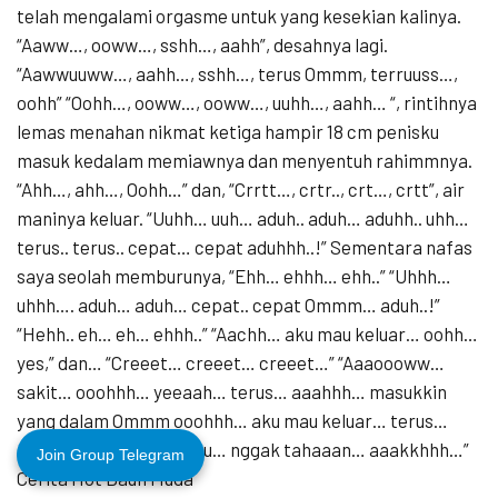
telah mengalami orgasme untuk yang kesekian kalinya.
“Aaww…, ooww…, sshh…, aahh”, desahnya lagi.
“Aawwuuww…, aahh…, sshh…, terus Ommm, terruuss…,
oohh” “Oohh…, ooww…, ooww…, uuhh…, aahh… “, rintihnya
lemas menahan nikmat ketiga hampir 18 cm penisku
masuk kedalam memiawnya dan menyentuh rahimmnya.
“Ahh…, ahh…, Oohh…” dan, “Crrtt…, crtr.., crt…, crtt”, air
maninya keluar. “Uuhh… uuh… aduh.. aduh… aduhh.. uhh…
terus.. terus.. cepat… cepat aduhhh..!” Sementara nafas
saya seolah memburunya, “Ehh… ehhh… ehh..” “Uhhh…
uhhh…. aduh… aduh… cepat.. cepat Ommm… aduh..!”
“Hehh.. eh… eh… ehhh..” “Aachh… aku mau keluar… oohh…
yes,” dan… “Creeet… creeet… creeet…” “Aaaoooww…
sakit… ooohhh… yeeaah… terus… aaahhh… masukkin
yang dalam Ommm ooohhh… aku mau keluar… terus…
aahhh… enak benar, aku… nggak tahaaan… aaakkhhh…”
Join Group Telegram
Cerita Hot Daun Muda