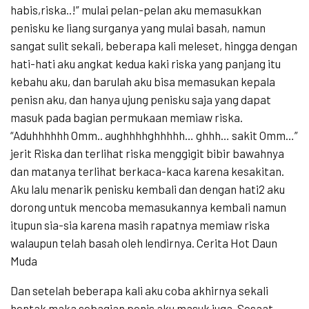
habis,riska..!” mulai pelan-pelan aku memasukkan
penisku ke liang surganya yang mulai basah, namun
sangat sulit sekali, beberapa kali meleset, hingga dengan
hati-hati aku angkat kedua kaki riska yang panjang itu
kebahu aku, dan barulah aku bisa memasukan kepala
penisn aku, dan hanya ujung penisku saja yang dapat
masuk pada bagian permukaan memiaw riska.
“Aduhhhhhh Omm.. aughhhhghhhhh… ghhh… sakit Omm…”
jerit Riska dan terlihat riska menggigit bibir bawahnya
dan matanya terlihat berkaca-kaca karena kesakitan.
Aku lalu menarik penisku kembali dan dengan hati2 aku
dorong untuk mencoba memasukannya kembali namun
itupun sia-sia karena masih rapatnya memiaw riska
walaupun telah basah oleh lendirnya. Cerita Hot Daun
Muda
Dan setelah beberapa kali aku coba akhirnya sekali
hentak maka sebagian penis aku masuk juga. Sesaat