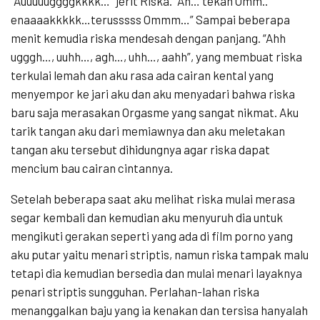
“Auuuuuggggkkkk…” jerit Riska. “Ah… tekan Omm..
enaaaakkkkk…terusssss Ommm…” Sampai beberapa
menit kemudia riska mendesah dengan panjang. “Ahh
ugggh…, uuhh…, agh…, uhh…, aahh”, yang membuat riska
terkulai lemah dan aku rasa ada cairan kental yang
menyempor ke jari aku dan aku menyadari bahwa riska
baru saja merasakan Orgasme yang sangat nikmat. Aku
tarik tangan aku dari memiawnya dan aku meletakan
tangan aku tersebut dihidungnya agar riska dapat
mencium bau cairan cintannya.
Setelah beberapa saat aku melihat riska mulai merasa
segar kembali dan kemudian aku menyuruh dia untuk
mengikuti gerakan seperti yang ada di film porno yang
aku putar yaitu menari striptis, namun riska tampak malu
tetapi dia kemudian bersedia dan mulai menari layaknya
penari striptis sungguhan. Perlahan-lahan riska
menanggalkan baju yang ia kenakan dan tersisa hanyalah