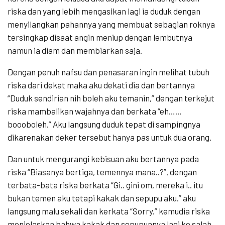
riska dan yang lebih mengasikan lagi ia duduk dengan
menyilangkan pahannya yang membuat sebagian roknya
tersingkap disaat angin meniup dengan lembutnya
namun ia diam dan membiarkan saja.
Dengan penuh nafsu dan penasaran ingin melihat tubuh
riska dari dekat maka aku dekati dia dan bertannya
“Duduk sendirian nih boleh aku temanin,” dengan terkejut
riska mambalikan wajahnya dan berkata “eh……
boooboleh.” Aku langsung duduk tepat di sampingnya
dikarenakan deker tersebut hanya pas untuk dua orang.
Dan untuk mengurangi kebisuan aku bertannya pada
riska “Biasanya bertiga, temennya mana..?”, dengan
terbata-bata riska berkata “Gi.. gini om, mereka i.. itu
bukan temen aku tetapi kakak dan sepupu aku.” aku
langsung malu sekali dan kerkata “Sorry.” kemudia riska
menjelaskan bahwa kakak dan sepupunnya lagi ke salah