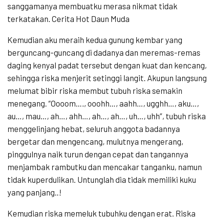
sanggamanya membuatku merasa nikmat tidak
terkatakan. Cerita Hot Daun Muda
Kemudian aku meraih kedua gunung kembar yang
berguncang-guncang di dadanya dan meremas-remas
daging kenyal padat tersebut dengan kuat dan kencang,
sehingga riska menjerit setinggi langit. Akupun langsung
melumat bibir riska membut tubuh riska semakin
menegang. “Oooom…., ooohh…, aahh…, ugghh…, aku…,
au…, mau…, ah…, ahh…, ah…, ah…, uh…, uhh”, tubuh riska
menggelinjang hebat, seluruh anggota badannya
bergetar dan mengencang, mulutnya mengerang,
pinggulnya naik turun dengan cepat dan tangannya
menjambak rambutku dan mencakar tanganku, namun
tidak kuperdulikan. Untunglah dia tidak memiliki kuku
yang panjang..!
Kemudian riska memeluk tubuhku dengan erat. Riska