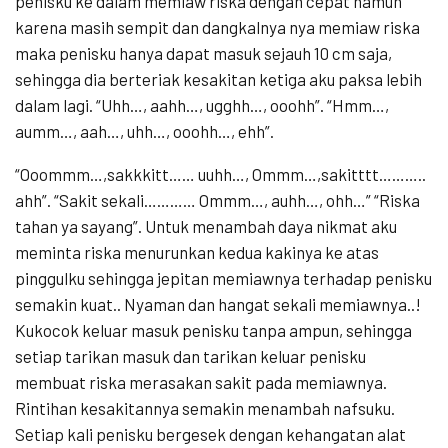
penisku ke dalam memiaw riska dengan cepat namun
karena masih sempit dan dangkalnya nya memiaw riska
maka penisku hanya dapat masuk sejauh 10 cm saja,
sehingga dia berteriak kesakitan ketiga aku paksa lebih
dalam lagi. “Uhh…, aahh…, ugghh…, ooohh”. “Hmm…,
aumm…, aah…, uhh…, ooohh…, ehh”.
“Ooommm…,sakkkitt…… uuhh…, Ommm…,sakitttt………..
ahh”. “Sakit sekali………… Ommm…, auhh…, ohh…” “Riska
tahan ya sayang”. Untuk menambah daya nikmat aku
meminta riska menurunkan kedua kakinya ke atas
pinggulku sehingga jepitan memiawnya terhadap penisku
semakin kuat.. Nyaman dan hangat sekali memiawnya..!
Kukocok keluar masuk penisku tanpa ampun, sehingga
setiap tarikan masuk dan tarikan keluar penisku
membuat riska merasakan sakit pada memiawnya.
Rintihan kesakitannya semakin menambah nafsuku.
Setiap kali penisku bergesek dengan kehangatan alat