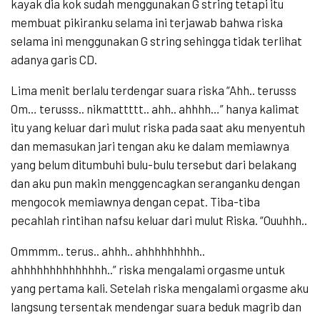
kayak dia kok sudah menggunakan G string tetapi itu
membuat pikiranku selama ini terjawab bahwa riska
selama ini menggunakan G string sehingga tidak terlihat
adanya garis CD.
Lima menit berlalu terdengar suara riska “Ahh.. terusss
Om… terusss.. nikmattttt.. ahh.. ahhhh…” hanya kalimat
itu yang keluar dari mulut riska pada saat aku menyentuh
dan memasukan jari tengan aku ke dalam memiawnya
yang belum ditumbuhi bulu-bulu tersebut dari belakang
dan aku pun makin menggencagkan seranganku dengan
mengocok memiawnya dengan cepat. Tiba-tiba
pecahlah rintihan nafsu keluar dari mulut Riska. “Ouuhhh..
Ommmm.. terus.. ahhh.. ahhhhhhhhh..
ahhhhhhhhhhhhhh..” riska mengalami orgasme untuk
yang pertama kali. Setelah riska mengalami orgasme aku
langsung tersentak mendengar suara beduk magrib dan