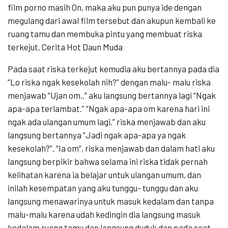
film porno masih On, maka aku pun punya ide dengan
megulang dari awal film tersebut dan akupun kembali ke
ruang tamu dan membuka pintu yang membuat riska
terkejut. Cerita Hot Daun Muda
Pada saat riska terkejut kemudia aku bertannya pada dia
“Lo riska ngak kesekolah nih?” dengan malu- malu riska
menjawab “Ujan om..” aku langsung bertannya lagi “Ngak
apa-apa terlambat.” “Ngak apa-apa om karena hari ini
ngak ada ulangan umum lagi.” riska menjawab dan aku
langsung bertannya “Jadi ngak apa-apa ya ngak
kesekolah?”. “Ia om”, riska menjawab dan dalam hati aku
langsung berpikir bahwa selama ini riska tidak pernah
kelihatan karena ia belajar untuk ulangan umum, dan
inilah kesempatan yang aku tunggu- tunggu dan aku
langsung menawarinya untuk masuk kedalam dan tanpa
malu-malu karena udah kedingin dia langsung masuk
kedalam ruang tamu dan langsung duduk dan pada saat