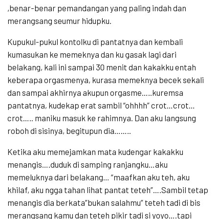
,benar-benar pemandangan yang paling indah dan
merangsang seumur hidupku.
Kupukul-pukul kontolku di pantatnya dan kembali
kumasukan ke memeknya dan ku gasak lagi dari
belakang, kali ini sampai 30 menit dan kakakku entah
keberapa orgasmenya, kurasa memeknya becek sekali
dan sampai akhirnya akupun orgasme…..kuremsa
pantatnya, kudekap erat sambil “ohhhh” crot…crot…
crot….. maniku masuk ke rahimnya. Dan aku langsung
roboh di sisinya, begitupun dia……..
Ketika aku memejamkan mata kudengar kakakku
menangis….duduk di samping ranjangku…aku
memeluknya dari belakang… “maafkan aku teh, aku
khilaf, aku ngga tahan lihat pantat teteh”….Sambil tetap
menangis dia berkata”bukan salahmu” teteh tadi di bis
merangsang kamu dan teteh pikir tadi si yoyo….tapi