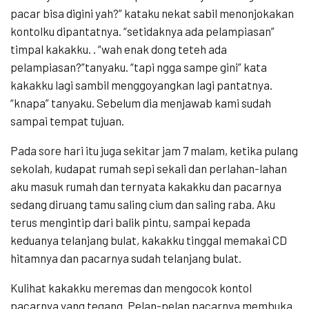
pacar bisa digini yah?” kataku nekat sabil menonjokakan
kontolku dipantatnya. “setidaknya ada pelampiasan”
timpal kakakku. . “wah enak dong teteh ada
pelampiasan?”tanyaku. “tapi ngga sampe gini” kata
kakakku lagi sambil menggoyangkan lagi pantatnya.
“knapa” tanyaku. Sebelum dia menjawab kami sudah
sampai tempat tujuan.
Pada sore hari itu juga sekitar jam 7 malam, ketika pulang
sekolah, kudapat rumah sepi sekali dan perlahan-lahan
aku masuk rumah dan ternyata kakakku dan pacarnya
sedang diruang tamu saling cium dan saling raba. Aku
terus mengintip dari balik pintu, sampai kepada
keduanya telanjang bulat, kakakku tinggal memakai CD
hitamnya dan pacarnya sudah telanjang bulat.
Kulihat kakakku meremas dan mengocok kontol
pacarnya yang tegang. Pelan-pelan pacarnya membuka