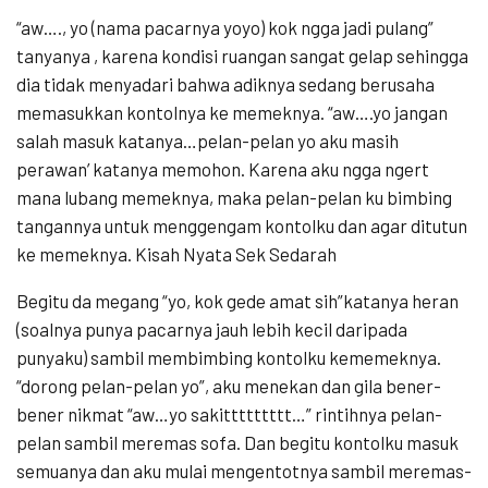
“aw…., yo (nama pacarnya yoyo) kok ngga jadi pulang”
tanyanya , karena kondisi ruangan sangat gelap sehingga
dia tidak menyadari bahwa adiknya sedang berusaha
memasukkan kontolnya ke memeknya. “aw….yo jangan
salah masuk katanya…pelan-pelan yo aku masih
perawan’ katanya memohon. Karena aku ngga ngert
mana lubang memeknya, maka pelan-pelan ku bimbing
tangannya untuk menggengam kontolku dan agar ditutun
ke memeknya. Kisah Nyata Sek Sedarah
Begitu da megang “yo, kok gede amat sih”katanya heran
(soalnya punya pacarnya jauh lebih kecil daripada
punyaku) sambil membimbing kontolku kememeknya.
“dorong pelan-pelan yo”, aku menekan dan gila bener-
bener nikmat “aw…yo sakittttttttt…” rintihnya pelan-
pelan sambil meremas sofa. Dan begitu kontolku masuk
semuanya dan aku mulai mengentotnya sambil meremas-