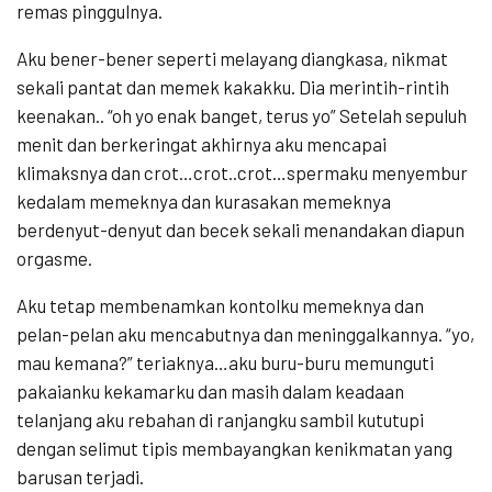
remas pinggulnya.
Aku bener-bener seperti melayang diangkasa, nikmat
sekali pantat dan memek kakakku. Dia merintih-rintih
keenakan.. “oh yo enak banget, terus yo” Setelah sepuluh
menit dan berkeringat akhirnya aku mencapai
klimaksnya dan crot…crot..crot…spermaku menyembur
kedalam memeknya dan kurasakan memeknya
berdenyut-denyut dan becek sekali menandakan diapun
orgasme.
Aku tetap membenamkan kontolku memeknya dan
pelan-pelan aku mencabutnya dan meninggalkannya. “yo,
mau kemana?” teriaknya…aku buru-buru memunguti
pakaianku kekamarku dan masih dalam keadaan
telanjang aku rebahan di ranjangku sambil kututupi
dengan selimut tipis membayangkan kenikmatan yang
barusan terjadi.