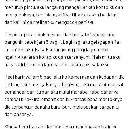
menutup pintu, aku langsung mengeluarkan kontolku dan
mengocoknya, tapi sialnya tiba-tiba kakakku balik lagi
dan kali ini da melihatku mengocok penisku.
Dia pura-pura tidak melihat dan berkata “jangan lupa
bangunin teteh jam 5 pagi “. Lagi-lagi aku gelagapan “ia-
ia – ia” kataku. Kakakku langsung pergi lagi sambil
ngelirik ke-arah kontolku dan tersenyum. Malam itu aku
ngga jadi beronani karena maul dipergoki kakakku.
Pagi harinya jam 5 pagi aku ke kamarnya dan kudapari dia
sedang tidur mengakang…. Lagi-lagi aku melotot melihat
pemandangan itu dan aku mulai meraba-raba pahanya,
sampai kira-kira 2 menit dan ku-remas paha montoknya
dia terbangun danaku buru-buru melepaskan tanganku
dari pahanya.
Singkat cerita kami lari pagi, dia mengenakan training