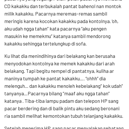
CD kakakku dan terbukalah pantat bahenol nan montok
milik kakakku. Pacarnya meremas-remas sambil
meringis karena kocokan kakakku pada kontolnya. ‘oh,
aku udah ngga tahan” kata pacarnya “aku pengen
masukin ke memekmu” katanya sambil mendorong
kakakku sehingga tertelungkup di sofa.
Ku lihat dia menindihinya dari belakang kan berusaha
menyodokan kontolnya ke memek kakakku dari arah
belakang. Tapi begitu nempel di pantatnya, kuliha ar
maninya tumpah ke pantat kakakku…. “ohhh” dia
melenguh… dan kakakku menoleh kebelakang” kok udah”
tanyanya…Pacarnya bilang “maaf aku ngga tahan”
katanya . Tiba-tiba lampu padam dan telepon HP sang
pacar berdering dan di balik pintu aku sedang beronani
ria sambil melihat kemontokan tubuh telanjang kakakku.
Setelah menerima HP, sang pacar menyalakan sebatang