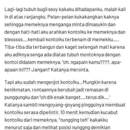
Lagi-lagi tubuh bugil sexy kakaku dihadapanku, malah kali
in di atas ranjangku. Pelan-pelan kukakangkan kaknya
sehingga memeknya menganga minta dimasukin dan
dengan hati-hati aku arahkan kontolku ke memeknya dan
blesssss….kembali kontolku terbenam di memekku…..
Tiba-tiba dia terbangun dan kaget setengah mati karena
aku adiknya senga ada diatas tubuh montoknya dengan
kontol didalam memeknya. “oh, ngapain kamu????, apa-
apaan ini??? Jangan? Katanya meronta.
Tapi aku sudah mengenjot kontolku…Mungkin karena
kenikmatan, rontaannya berubah jadi remasan di
punggungku dan “oh dik enak banget….terus dik….’
Katanya sambil mengoyang-goyang pinggulnya membuat
kontolku serasa dipelintir. 10 menit kemudian kucabut
kontolku dari memeknya, “nungging teh” kakakku
menurut saja dan melihat posisi nunggng demikian