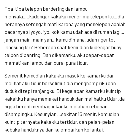
Tba-tiba telepon berdering dan lampu
menyala…..kudengar kakaku menerima telepon itu…dia
herannya setengah mati karena yang menelepon adalah
pacarnya si yoyo. “yo, kok kamu udah ada di rumah lagi…
jangan main-main yah…kamu dimana, udah ngentot
langsung lari” Beberapa saat kemudian kudengar bunyi
telpon dibanting. Dan dikamarku, aku cepat-cepat
mematikan lampu dan pura-pura tidur.
Semenit kemudian kakakku masuk ke kamarku dan
melihat aku tidur berselimut dia menghampriku dan
duduk di tepi ranjangku. Di kegelapan kamarku kuintip
kakakku hanya memakai handuk dan melihatku tidur ,da
ngga berani membagunkanku malahan rebahan
disampingku. Kesunyian …sekitar 15 menit, kemudian
kuintip ternyata kakakku tertidur, dan pelan-pelan
kubuka handuknya dan kulemparkan ke lantai.