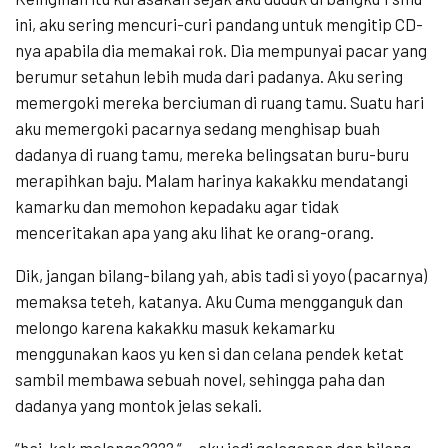
ini, aku sering mencuri-curi pandang untuk mengitip CD-
nya apabila dia memakai rok. Dia mempunyai pacar yang
berumur setahun lebih muda dari padanya. Aku sering
memergoki mereka berciuman di ruang tamu. Suatu hari
aku memergoki pacarnya sedang menghisap buah
dadanya di ruang tamu, mereka belingsatan buru-buru
merapihkan baju. Malam harinya kakakku mendatangi
kamarku dan memohon kepadaku agar tidak
menceritakan apa yang aku lihat ke orang-orang.
Dik, jangan bilang-bilang yah, abis tadi si yoyo (pacarnya)
memaksa teteh, katanya. Aku Cuma mengganguk dan
melongo karena kakakku masuk kekamarku
menggunakan kaos yu ken si dan celana pendek ketat
sambil membawa sebuah novel, sehingga paha dan
dadanya yang montok jelas sekali.
“hai, kok melongo???? “ …aku jadi gelagapan dan bilang