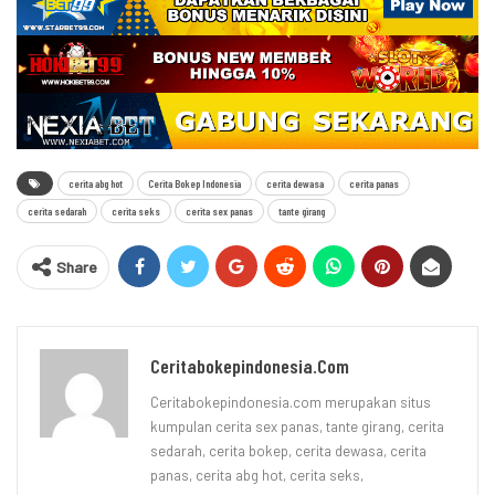
cerita abg hot
Cerita Bokep Indonesia
cerita dewasa
cerita panas
cerita sedarah
cerita seks
cerita sex panas
tante girang
Share
Ceritabokepindonesia.com
Ceritabokepindonesia.com merupakan situs
kumpulan cerita sex panas, tante girang, cerita
sedarah, cerita bokep, cerita dewasa, cerita
panas, cerita abg hot, cerita seks,