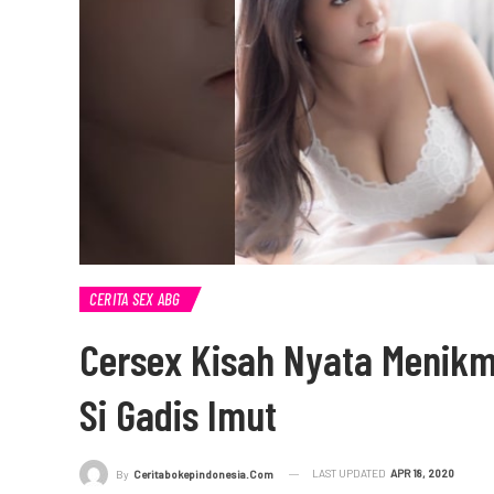
CERITA SEX ABG
Cersex Kisah Nyata Menikm
Si Gadis Imut
LAST UPDATED
APR 18, 2020
By
Ceritabokepindonesia.com