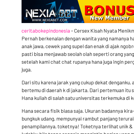
ceritabokepindonesia
– Cersex Kisah Nyata Menikma
Pernah berkenalan dengan wanita yang namanya ha
anak jawa, cewek yang supel dan enak di ajak ngobrol
pasti bisa menjawab seolah olah seperti orang ya
setelah kami chat chat rupanya hana juga ingin per
juga.
Dari situ karena jarak yang cukup dekat denganku, a
bertemu di daerah k di jakarta. Dari pertemuan itu 
Hana kuliah di salah satu universitas terkemuka di 
Hana secara fisik biasa saja. Ukuran badannya kira
bungkuk udang, mempunyai rambut panjang terurai.
penampilannya, toketnya! Toketnya terlihat unik 
ludahku bila tanpa sengaja mengintip bagian yang 