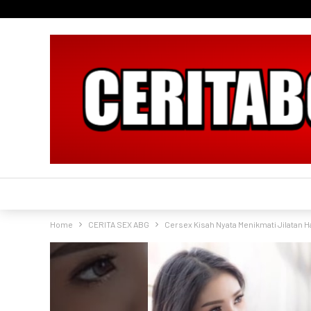
Home
CERITA SEX ABG
Cersex Kisah Nyata Menikmati Jilatan H