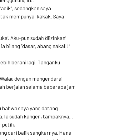
adik”, sedangkan saya
a tak mempunyai kakak. Saya
a’. Aku-pun sudah ‘diizinkan’
a bilang “dasar, abang nakal!!”
lebih berani lagi. Tanganku
. Walau dengan mengendarai
lah berjalan selama beberapa jam
u bahwa saya yang datang.
a. Ia sudah kangen, tampaknya…
putih,
ang dari balik sangkarnya. Hana