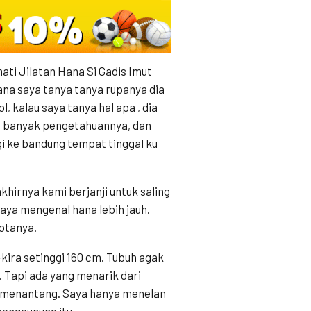
ti Jilatan Hana Si Gadis Imut
na saya tanya tanya rupanya dia
, kalau saya tanya hal apa , dia
ng banyak pengetahuannya, dan
gi ke bandung tempat tinggal ku
khirnya kami berjanji untuk saling
saya mengenal hana lebih jauh.
kotanya.
-kira setinggi 160 cm. Tubuh agak
 Tapi ada yang menarik dari
& menantang. Saya hanya menelan
menggunung itu.