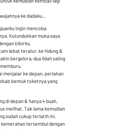
untuk kemudian kembali lagi
n wajahnya ke dadaku…
juanku ingin mencoba
nnya. Kutundukkan muka saya
engan bibirku.
tam lebat teratur, ke hidung &
in bergelora, dua lidah saling
n memburu.
 menjalar ke depan, perlahan
sebab bentuk toketnya yang
ing di depan & hanya 4 buah,
s melihat. Tak lama kemudian
g sudah cukup terlatih ini.
t kemerahan tersembul dengan