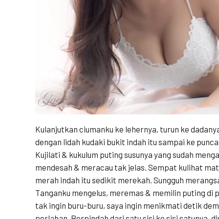
Kulanjutkan ciumanku ke lehernya, turun ke dadanya
dengan lidah kudaki bukit indah itu sampai ke punc
Kujilati & kukulum puting susunya yang sudah meng
mendesah & meracau tak jelas. Sempat kulihat mat
merah indah itu sedikit merekah. Sungguh merangs
Tanganku mengelus, meremas & memilin puting di pu
tak ingin buru-buru, saya ingin menikmati detik demi
perlahan. Berpindah dari satu sisi ke sisi satunya, 