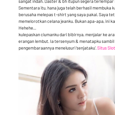
sangat indah. Daster & bh itupun segera terlempar k
Sementara itu, hana juga telah berhasil membuka ka
berusaha melepas t-shirt yang saya pakai. Saya te
memelorotkan celana jeanku. Bukan apa-apa, ini ka
Hehehe…
kulepaskan ciumanku dari bibirnya, menjalar ke ara
erangan lembut. Ia tersenyum & menatapku sambil 
pengembaraannya menelusuri ‘senjataku’.
Situs Slo