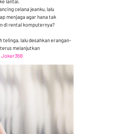
e lantai.
ncing celana jeanku, lalu
tap menjaga agar hana tak
n di rental komputernya?
h telinga, lalu desahkan erangan-
terus melanjutkan
t Joker368