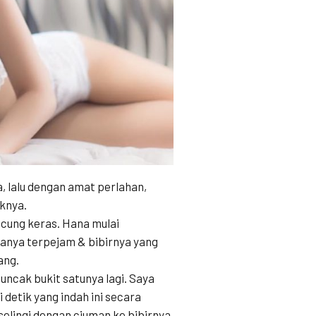
, lalu dengan amat perlahan,
aknya.
acung keras. Hana mulai
anya terpejam & bibirnya yang
ang.
ncak bukit satunya lagi. Saya
 detik yang indah ini secara
diselingi dengan ciuman ke bibirnya