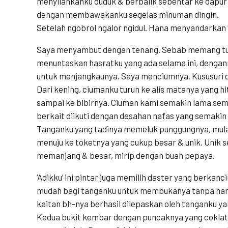
menyilahkanku duduk & berbalik sebentar ke dapur 
dengan membawakanku segelas minuman dingin.
Setelah ngobrol ngalor ngidul. Hana menyandarka
Saya menyambut dengan tenang. Sebab memang tu
menuntaskan hasratku yang ada selama ini, denga
untuk menjangkaunya. Saya menciumnya. Kususuri d
Dari kening, ciumanku turun ke alis matanya yang hi
sampai ke bibirnya. Ciuman kami semakin lama semak
berkait diikuti dengan desahan nafas yang semaki
Tanganku yang tadinya memeluk punggungnya, mulai
menuju ke toketnya yang cukup besar & unik. Unik 
memanjang & besar, mirip dengan buah pepaya.
‘Adikku’ ini pintar juga memilih daster yang berkanc
mudah bagi tanganku untuk membukanya tanpa haru
kaitan bh-nya berhasil dilepaskan oleh tanganku yan
Kedua bukit kembar dengan puncaknya yang cokla