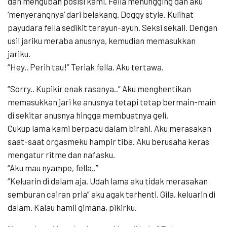
dan mengubah posisi kami. Fella menungging dan aku
‘menyerangnya’ dari belakang. Doggy style. Kulihat
payudara fella sedikit terayun-ayun. Seksi sekali. Dengan
usil jariku meraba anusnya, kemudian memasukkan
jariku.
“Hey.. Perih tau!” Teriak fella. Aku tertawa.
“Sorry.. Kupikir enak rasanya..” Aku menghentikan
memasukkan jari ke anusnya tetapi tetap bermain-main
di sekitar anusnya hingga membuatnya geli.
Cukup lama kami berpacu dalam birahi. Aku merasakan
saat-saat orgasmeku hampir tiba. Aku berusaha keras
mengatur ritme dan nafasku.
“Aku mau nyampe, fella..”
“Keluarin di dalam aja. Udah lama aku tidak merasakan
semburan cairan pria” aku agak terhenti. Gila, keluarin di
dalam. Kalau hamil gimana, pikirku.