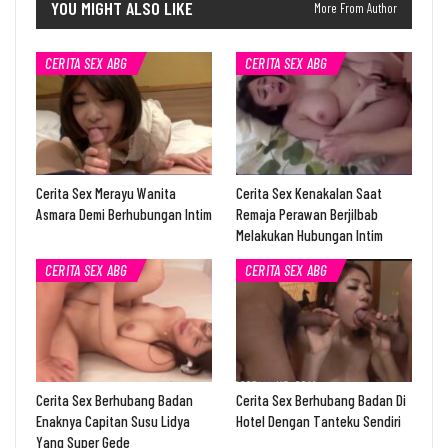
YOU MIGHT ALSO LIKE
More From Author
CERITA SEX ABG
CERITA SEX ABG
Cerita Sex Merayu Wanita
Cerita Sex Kenakalan Saat
Asmara Demi Berhubungan Intim
Remaja Perawan Berjilbab
Melakukan Hubungan Intim
CERITA SEX ABG
CERITA SEX ABG
Cerita Sex Berhubang Badan
Cerita Sex Berhubang Badan Di
Enaknya Capitan Susu Lidya
Hotel Dengan Tanteku Sendiri
Yang Super Gede