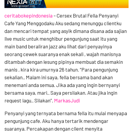
ceritabokepindonesia
– Cersex Brutal Fella Penyanyi
Cafe Yang Menggodaku Aku sedang menunggu clientku
dan mencari tempat yang asyik dimana disana ada sajian
live music untuk menghibur pengunjung saat itu yang
main band beraliran jazz aku lihat dari penyayinya
seorang cewek suaranya enak sekali , wajah manisnya
ditambah dengan lesung pipinya membuat dia semakin
manis , kira kira umurnya 26 tahun. “Para pengunjung
sekalian.. Malam ini saya, fella bersama band akan
menemani anda semua. Jika ada yang ingin bernyanyi
bersama saya, mari.. Saya persilakan. Atau jika ingin
request lagu.. Silakan”.
MarkasJudi
Penyanyi yang ternyata bernama fella itu mulai menyapa
pengunjung cafe. Aku hanya tertarik mendengar
suaranya. Percakapan dengan client menyita