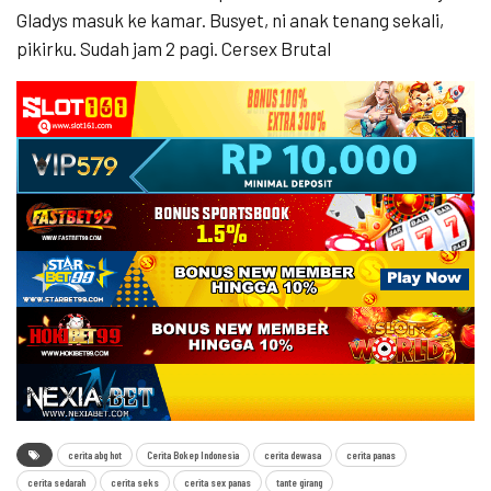
Gladys masuk ke kamar. Busyet, ni anak tenang sekali,
pikirku. Sudah jam 2 pagi. Cersex Brutal
cerita abg hot
Cerita Bokep Indonesia
cerita dewasa
cerita panas
cerita sedarah
cerita seks
cerita sex panas
tante girang