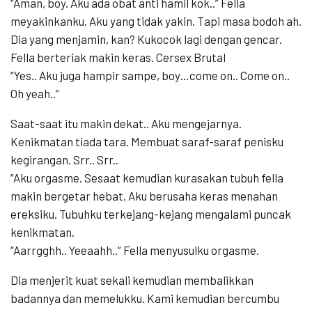
“Aman, boy. Aku ada obat anti hamil kok..” Fella
meyakinkanku. Aku yang tidak yakin. Tapi masa bodoh ah.
Dia yang menjamin, kan? Kukocok lagi dengan gencar.
Fella berteriak makin keras. Cersex Brutal
“Yes.. Aku juga hampir sampe, boy…come on.. Come on..
Oh yeah..”
Saat-saat itu makin dekat.. Aku mengejarnya.
Kenikmatan tiada tara. Membuat saraf-saraf penisku
kegirangan. Srr.. Srr..
“Aku orgasme. Sesaat kemudian kurasakan tubuh fella
makin bergetar hebat. Aku berusaha keras menahan
ereksiku. Tubuhku terkejang-kejang mengalami puncak
kenikmatan.
“Aarrgghh.. Yeeaahh..” Fella menyusulku orgasme.
Dia menjerit kuat sekali kemudian membalikkan
badannya dan memelukku. Kami kemudian bercumbu