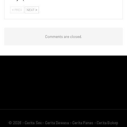
PREV
NEXT
Comments are closed.
© 2026 - Cerita Sex - Cerita Dewasa - Cerita Panas - Cerita Bokep