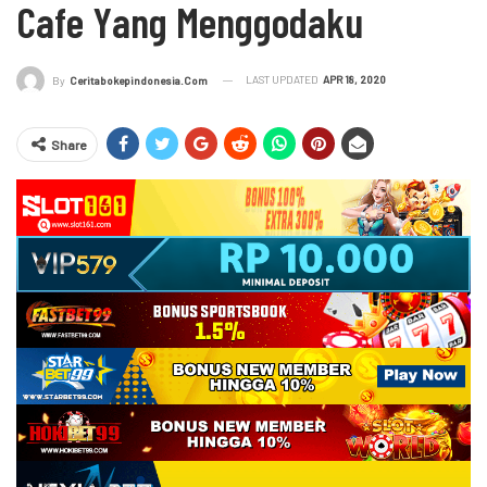
Cafe Yang Menggodaku
LAST UPDATED
APR 18, 2020
By
Ceritabokepindonesia.com
Share