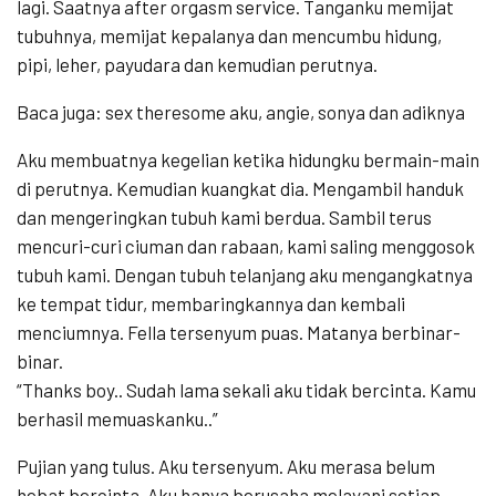
lagi. Saatnya after orgasm service. Tanganku memijat
tubuhnya, memijat kepalanya dan mencumbu hidung,
pipi, leher, payudara dan kemudian perutnya.
Baca juga: sex theresome aku, angie, sonya dan adiknya
Aku membuatnya kegelian ketika hidungku bermain-main
di perutnya. Kemudian kuangkat dia. Mengambil handuk
dan mengeringkan tubuh kami berdua. Sambil terus
mencuri-curi ciuman dan rabaan, kami saling menggosok
tubuh kami. Dengan tubuh telanjang aku mengangkatnya
ke tempat tidur, membaringkannya dan kembali
menciumnya. Fella tersenyum puas. Matanya berbinar-
binar.
“Thanks boy.. Sudah lama sekali aku tidak bercinta. Kamu
berhasil memuaskanku..”
Pujian yang tulus. Aku tersenyum. Aku merasa belum
hebat bercinta. Aku hanya berusaha melayani setiap