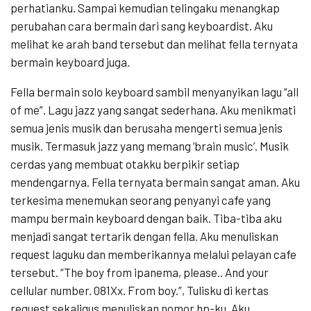
perhatianku. Sampai kemudian telingaku menangkap
perubahan cara bermain dari sang keyboardist. Aku
melihat ke arah band tersebut dan melihat fella ternyata
bermain keyboard juga.
Fella bermain solo keyboard sambil menyanyikan lagu “all
of me”. Lagu jazz yang sangat sederhana. Aku menikmati
semua jenis musik dan berusaha mengerti semua jenis
musik. Termasuk jazz yang memang ‘brain music’. Musik
cerdas yang membuat otakku berpikir setiap
mendengarnya. Fella ternyata bermain sangat aman. Aku
terkesima menemukan seorang penyanyi cafe yang
mampu bermain keyboard dengan baik. Tiba-tiba aku
menjadi sangat tertarik dengan fella. Aku menuliskan
request laguku dan memberikannya melalui pelayan cafe
tersebut. “The boy from ipanema, please.. And your
cellular number. 081Xx. From boy.”, Tulisku di kertas
request sekaligus menuliskan nomor hp-ku. Aku