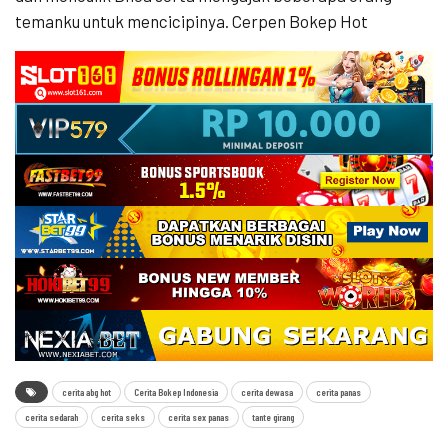
temanku untuk mencicipinya. Cerpen Bokep Hot
cerita abg hot
Cerita Bokep Indonesia
cerita dewasa
cerita panas
cerita sedarah
cerita seks
cerita sex panas
tante girang