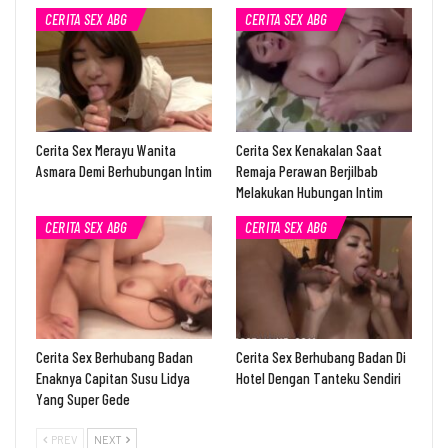
CERITA SEX ABG
CERITA SEX ABG
Cerita Sex Merayu Wanita
Cerita Sex Kenakalan Saat
Asmara Demi Berhubungan Intim
Remaja Perawan Berjilbab
Melakukan Hubungan Intim
CERITA SEX ABG
CERITA SEX ABG
Cerita Sex Berhubang Badan
Cerita Sex Berhubang Badan Di
Enaknya Capitan Susu Lidya
Hotel Dengan Tanteku Sendiri
Yang Super Gede
PREV
NEXT