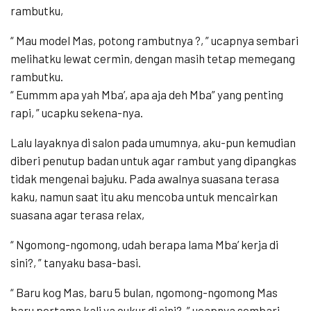
rambutku,
“ Mau model Mas, potong rambutnya ?, ” ucapnya sembari
melihatku lewat cermin, dengan masih tetap memegang
rambutku.
“ Eummm apa yah Mba’, apa aja deh Mba” yang penting
rapi, ” ucapku sekena-nya.
Lalu layaknya di salon pada umumnya, aku-pun kemudian
diberi penutup badan untuk agar rambut yang dipangkas
tidak mengenai bajuku. Pada awalnya suasana terasa
kaku, namun saat itu aku mencoba untuk mencairkan
suasana agar terasa relax,
“ Ngomong-ngomong, udah berapa lama Mba’ kerja di
sini?, ” tanyaku basa-basi.
“ Baru kog Mas, baru 5 bulan, ngomong-ngomong Mas
baru pertama kali ya cukur di sini?, ” ucapnya sembari