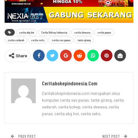
cerita abg hot
Cerita Bokep Indonesia
cerita dewasa
cerita panas
cerita sedarah
cerita seks
cerita sex panas
tante girang
Share
Ceritabokepindonesia.com
Ceritabokepindonesia.com merupakan situs
kumpulan cerita sex panas, tante girang, cerita
sedarah, cerita bokep, cerita dewasa, cerita
panas, cerita abg hot, cerita seks,
PREV POST
NEXT POST