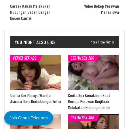
Cersex Kakak Melakukan
Video Bokep Perawan
Hubungan Badan Dengan
Mahasiswa
Dosen Cantik
YOU MIGHT ALSO LIKE
More From Author
CERITA SEX ABG
CERITA SEX ABG
Cerita Sex Merayu Wanita
Cerita Sex Kenakalan Saat
Asmara Demi Berhubungan Intim
Remaja Perawan Berjilbab
Melakukan Hubungan Intim
CERITA SEX ABG
CERITA SEX ABG
Join Group Telegram