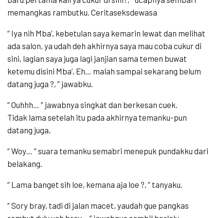
memangkas rambutku. Ceritaseksdewasa
“ Iya nih Mba’, kebetulan saya kemarin lewat dan melihat
ada salon, ya udah deh akhirnya saya mau coba cukur di
sini, lagian saya juga lagi janjian sama temen buwat
ketemu disini Mba’, Eh… malah sampai sekarang belum
datang juga ?, ” jawabku.
“ Ouhhh… ” jawabnya singkat dan berkesan cuek.
Tidak lama setelah itu pada akhirnya temanku-pun
datang juga,
“ Woy… ” suara temanku semabri menepuk pundakku dari
belakang.
“ Lama banget sih loe, kemana aja loe ?, ” tanyaku.
“ Sory bray, tadi di jalan macet, yaudah gue pangkas