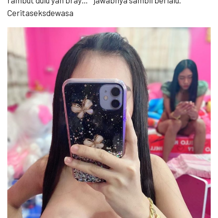
rambut dulu yah bray… ” jawabnya sambil berlalu.
Ceritaseksdewasa