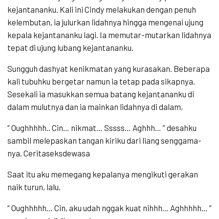
kejantananku. Kali ini Cindy melakukan dengan penuh
kelembutan, ia julurkan lidahnya hingga mengenai ujung
kepala kejantananku lagi. Ia memutar-mutarkan lidahnya
tepat di ujung lubang kejantananku.
Sungguh dashyat kenikmatan yang kurasakan. Beberapa
kali tubuhku bergetar namun ia tetap pada sikapnya.
Sesekali ia masukkan semua batang kejantananku di
dalam mulutnya dan ia mainkan lidahnya di dalam,
“ Oughhhhh.. Cin… nikmat… Sssss… Aghhh… ” desahku
sambil melepaskan tangan kiriku dari liang senggama-
nya. Ceritaseksdewasa
Saat itu aku memegang kepalanya mengikuti gerakan
naik turun, lalu,
“ Oughhhhh… Cin, aku udah nggak kuat nihhh… Aghhhhh… ”