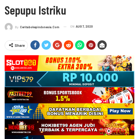
Sepupu Istriku
ON
AUG 7, 2020
By
Ceritabokepindonesia.com
Share