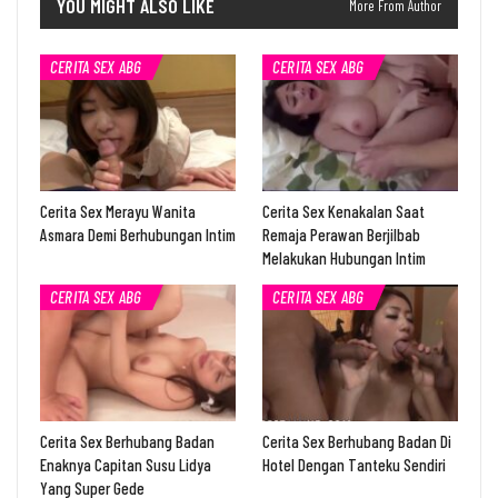
YOU MIGHT ALSO LIKE
More From Author
CERITA SEX ABG
CERITA SEX ABG
Cerita Sex Merayu Wanita
Cerita Sex Kenakalan Saat
Asmara Demi Berhubungan Intim
Remaja Perawan Berjilbab
Melakukan Hubungan Intim
CERITA SEX ABG
CERITA SEX ABG
Cerita Sex Berhubang Badan
Cerita Sex Berhubang Badan Di
Enaknya Capitan Susu Lidya
Hotel Dengan Tanteku Sendiri
Yang Super Gede