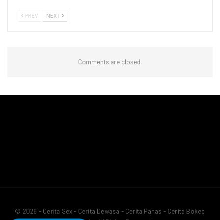
PREV
NEXT
Comments are closed.
© 2026 - Cerita Sex - Cerita Dewasa - Cerita Panas - Cerita Bokep