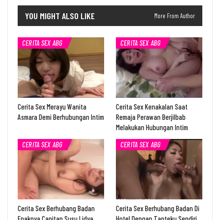
YOU MIGHT ALSO LIKE
More From Author
CERITA SEX ABG
CERITA SEX ABG
Cerita Sex Merayu Wanita
Cerita Sex Kenakalan Saat
Asmara Demi Berhubungan Intim
Remaja Perawan Berjilbab
Melakukan Hubungan Intim
CERITA SEX ABG
CERITA SEX ABG
Cerita Sex Berhubang Badan
Cerita Sex Berhubang Badan Di
Enaknya Capitan Susu Lidya
Hotel Dengan Tanteku Sendiri