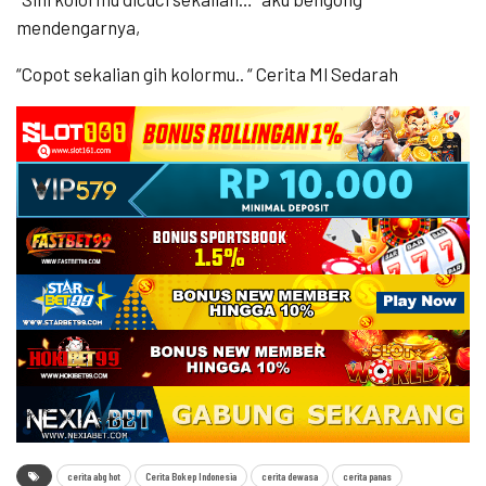
mendengarnya,
“Copot sekalian gih kolormu.. “ Cerita Ml Sedarah
cerita abg hot
Cerita Bokep Indonesia
cerita dewasa
cerita panas