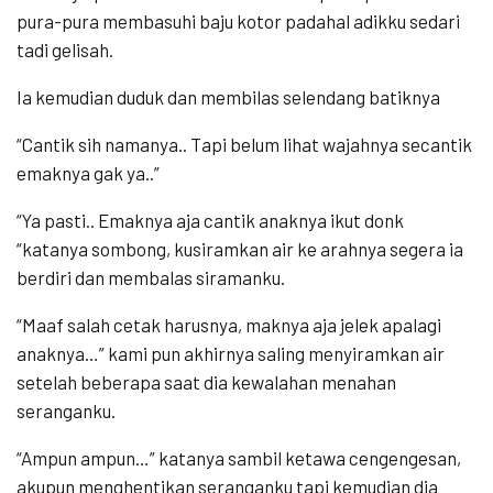
pura-pura membasuhi baju kotor padahal adikku sedari
tadi gelisah.
Ia kemudian duduk dan membilas selendang batiknya
“Cantik sih namanya.. Tapi belum lihat wajahnya secantik
emaknya gak ya..”
“Ya pasti.. Emaknya aja cantik anaknya ikut donk
“katanya sombong, kusiramkan air ke arahnya segera ia
berdiri dan membalas siramanku.
“Maaf salah cetak harusnya, maknya aja jelek apalagi
anaknya…” kami pun akhirnya saling menyiramkan air
setelah beberapa saat dia kewalahan menahan
seranganku.
“Ampun ampun…” katanya sambil ketawa cengengesan,
akupun menghentikan seranganku tapi kemudian dia