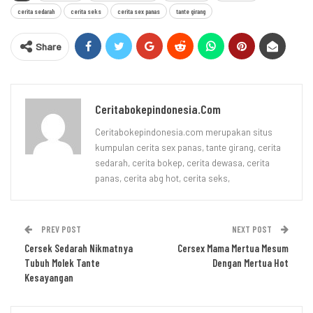
cerita sedarah
cerita seks
cerita sex panas
tante girang
Share
Ceritabokepindonesia.com
Ceritabokepindonesia.com merupakan situs
kumpulan cerita sex panas, tante girang, cerita
sedarah, cerita bokep, cerita dewasa, cerita
panas, cerita abg hot, cerita seks,
PREV POST
NEXT POST
Cersek Sedarah Nikmatnya
Cersex Mama Mertua Mesum
Tubuh Molek Tante
Dengan Mertua Hot
Kesayangan