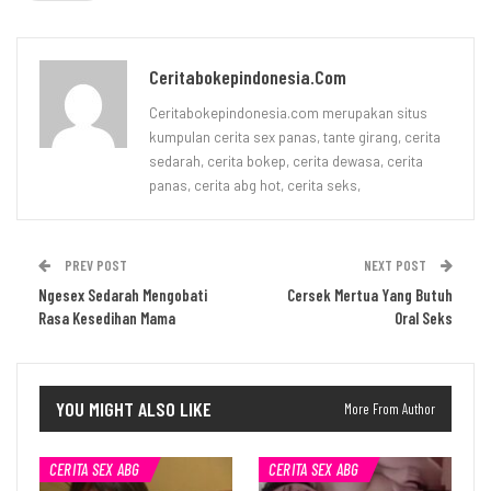
Ceritabokepindonesia.com
Ceritabokepindonesia.com merupakan situs
kumpulan cerita sex panas, tante girang, cerita
sedarah, cerita bokep, cerita dewasa, cerita
panas, cerita abg hot, cerita seks,
PREV POST
NEXT POST
Ngesex Sedarah Mengobati
Cersek Mertua Yang Butuh
Rasa Kesedihan Mama
Oral Seks
YOU MIGHT ALSO LIKE
More From Author
CERITA SEX ABG
CERITA SEX ABG