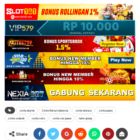
cerita abg hot
Cerita Bokep Indonesia
cerita dewasa
cerita panas
cerita sedarah
cerita seks
cerita sex panas
tante girang
Share