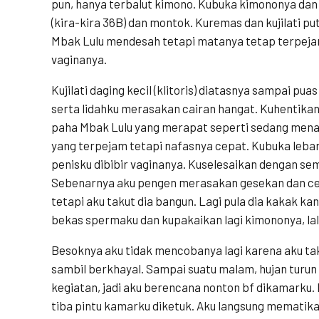
pun, hanya terbalut kimono. Kubuka kimononya dan
(kira-kira 36B) dan montok. Kuremas dan kujilati p
Mbak Lulu mendesah tetapi matanya tetap terpejam
vaginanya.
Kujilati daging kecil (klitoris) diatasnya sampai pu
serta lidahku merasakan cairan hangat. Kuhentikan 
paha Mbak Lulu yang merapat seperti sedang mena
yang terpejam tetapi nafasnya cepat. Kubuka leb
penisku dibibir vaginanya. Kuselesaikan dengan se
Sebenarnya aku pengen merasakan gesekan dan ce
tetapi aku takut dia bangun. Lagi pula dia kakak ka
bekas spermaku dan kupakaikan lagi kimononya, lalu
Besoknya aku tidak mencobanya lagi karena aku ta
sambil berkhayal. Sampai suatu malam, hujan turun 
kegiatan, jadi aku berencana nonton bf dikamarku. 
tiba pintu kamarku diketuk. Aku langsung mematik