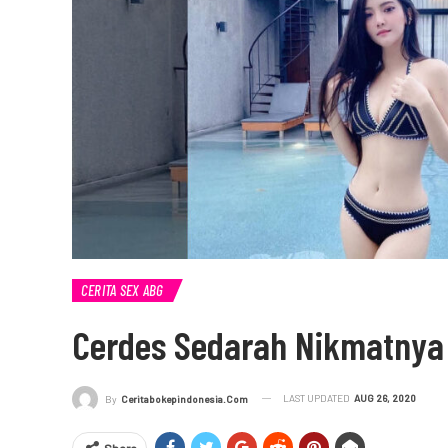
CERITA SEX ABG
Cerdes Sedarah Nikmatny
LAST UPDATED
AUG 26, 2020
By
Ceritabokepindonesia.com
Share