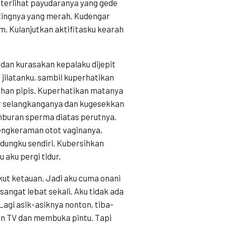
 terlihat payudaranya yang gede
utingnya yang merah. Kudengar
. Kulanjutkan aktifitasku kearah
as dan kurasakan kepalaku dijepit
jilatanku, sambil kuperhatikan
han pipis. Kuperhatikan matanya
ar selangkanganya dan kugesekkan
mburan sperma diatas perutnya.
ngkeraman otot vaginanya,
ndungku sendiri. Kubersihkan
 aku pergi tidur.
kut ketauan. Jadi aku cuma onani
sangat lebat sekali. Aku tidak ada
Lagi asik-asiknya nonton, tiba-
an TV dan membuka pintu. Tapi