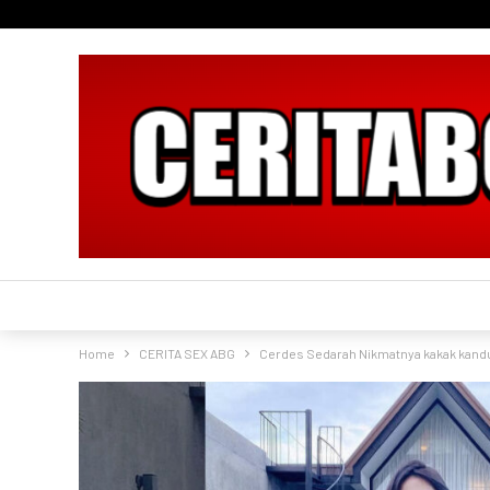
Home
CERITA SEX ABG
Cerdes Sedarah Nikmatnya kakak kand