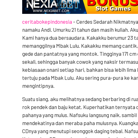
ceritabokepindonesia
– Cerdes Sedarah Nikmatnya
namaku Andi. Umurku 21 tahun dan masih kuliah. Ak
Kami hanya dua bersaudara. Kakakku berumur 23 ta
memanggilnya Mbak Lulu. Kakakku memang cantik, 
gede dan pantatnya yang montok. Tingginya 171 cm 
sekali, sehingga banyak cowok yang naksir termasuk
kebiasaan onani setiap hari, bahkan bisa lebih lima 
tertuju pada Mbak Lulu. Aku sering pura-pura ke 
mengintipnya.
Suatu siang, aku melihatnya sedang berbaring di 
rok pendek dan baju ketat. Kuperhatikan ternyata d
pahanya yang mulus. Nafsuku langsung naik, sambil
mendekatinya dan meraba paha mulusnya. Kuangkat
CDnya yang menutupi seonggok daging tebal. Nafsu