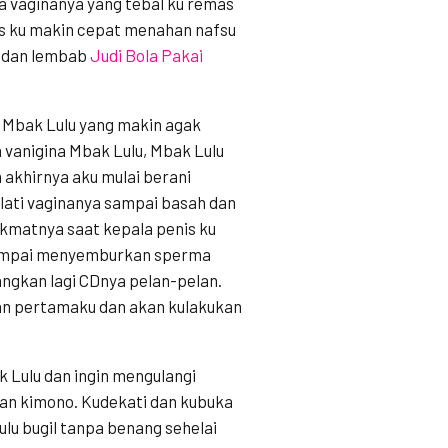
 vaginanya yang tebal ku remas
as ku makin cepat menahan nafsu
t dan lembab
Judi Bola Pakai
a Mbak Lulu yang makin agak
vanigina Mbak Lulu, Mbak Lulu
 akhirnya aku mulai berani
jilati vaginanya sampai basah dan
ikmatnya saat kepala penis ku
 Sampai menyemburkan sperma
ngkan lagi CDnya pelan-pelan.
an pertamaku dan akan kulakukan
k Lulu dan ingin mengulangi
kan kimono. Kudekati dan kubuka
lu bugil tanpa benang sehelai