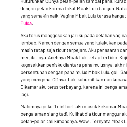
Kuturunkan CDnya pelan-pelan sampai paha, kuraba
dengan pelan karena takut Mbak Lulu bangun. Naf
yang semakin naik. Vagina Mbak Lulu terasa hanga
Pulsa
.
Aku terus menggosokan jari ku pada belahan vagin
lembab. Namun dengan semua yang kulakukan pada 
masih tetap saja tidur terpejam. Aku penasaran dan
menjilatinya. Anehnya Mbak Lulu tetap tertidur. Ku
kugesekkan penisku diantara paha mulusnya, akh n
bersentuhan dengan paha mulus Mbak Lulu, geli.
yang mengenai CDnya. Lalu kubersihkan dan kupasa
Dikamar aku terus terbayang, karena ini pengalam
lagi.
Malamnya pukul 1 dini hari, aku masuk kekamar Mba
pengalaman siang tadi. Kulihat dia tidur mengguna
pelan-pelan tali kimononya. Wow.. Ternyata Mbak Lu