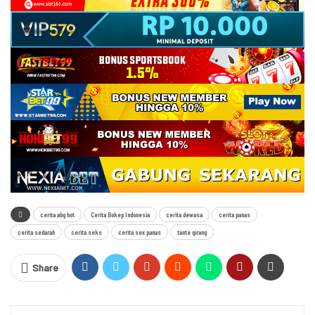
cerita abg hot
Cerita Bokep Indonesia
cerita dewasa
cerita panas
cerita sedarah
cerita seks
cerita sex panas
tante girang
Share