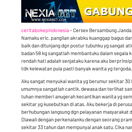
ceritabokepindonesia
– Cersex Bersambung Janda 
Namaku eric, pangilan akrabku kuanggap bagus da
baik dan ditunjang dgn postur tubuhku yg sangat atle
badan 58 kg sangatlah membantuku dalam segala k
rendah hati adalah senjataku karena aku berprinsi
tdk kelewatan pula pasti banyak wanita yg tergod
Aku sangat menyukai wanita yg berumur sekitar 30
umumnya sangatlah cantik, dewasa dan terlihat s
tuhan memberi anugerah kecantikan wanita yg sem
sekitar yg kusebutkan di atas. Aku bekerja di perusa
berhubungan langsung dgn pelayanan masyarakat de
Diawali dengan perkenalanku dengan seorang pram
sekitar 33 tahun dan mempunyai anak satu. Cika n