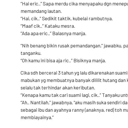
“Hai eric..” Sapa merdu cika menyapaku dgn menep
memandang lautan.
“Hai, cik..” Sedikit taktik, kubelai rambutnya.
“Maaf cik..” Kataku mesra.
“Ada apa eric..” Balasnya manja.
“Nih benang bikin rusak pemandangan,” jawabku, pad
tanganku.
“Oh kamu ini bisa aja ric..” Bisiknya manja.
Cika sdh bercerai 3 tahun yg lalu dikarenakan suam
mabukan yg membuatnya banyak dililit hutang dan
selalu tak terhindar akan keributan.
“Kenapa kamu tak cari suami lagi, cik..” Tanyaku 
“Ah.. Nantilah,” jawabnya, “aku masih suka sendiri 
sebagai ibu dan ayahnya ranny (anaknya, red) toh m
membiayainya.”