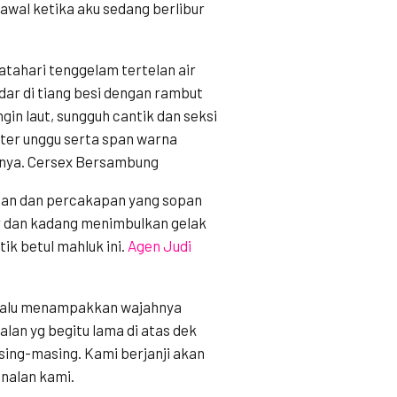
awal ketika aku sedang berlibur
atahari tenggelam tertelan air
ndar di tiang besi dengan rambut
gin laut, sungguh cantik dan seksi
ter unggu serta span warna
nya. Cersex Bersambung
paan dan percakapan yang sopan
or dan kadang menimbulkan gelak
ik betul mahluk ini.
Agen Judi
n malu menampakkan wajahnya
alan yg begitu lama di atas dek
ing-masing. Kami berjanji akan
enalan kami.