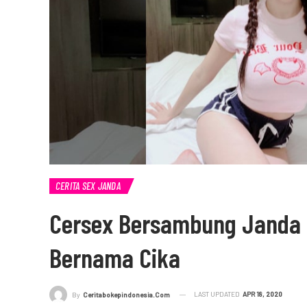
CERITA SEX JANDA
Cersex Bersambung Janda 
Bernama Cika
LAST UPDATED
APR 18, 2020
By
Ceritabokepindonesia.com