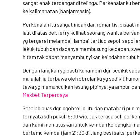
sangat enak terdengar di telinga. Perkenalanku ber
ke kalimanatan (banjarmasin).
Perkenalan itu sangat indah dan romantis, disaat m
laut di atas dek ferry kulihat seorang wanita bersa
yg tergerai melambai-lambai tertiup sepoi-sepoi an
lekuk tubuh dan dadanya membusung ke depan, swe
hitam tak dapat menyembunyikan keindahan tubuh
Dengan langkah yg pasti kuhampiri dgn sedikit sa
mulailah ia terbawa oleh obrolanku yg sedikit hum
tawa yg memunculkan lesung pipinya, ya ampun cant
Maxbet Terpercaya
Setelah puas dgn ngobrol ini itu dan matahari pu
ternyata sdh pukul 19:00 wib, tak terasa sdh perken
dan kami memutuskan untuk kembali ke bangku mas
bertemu kembali jam 21:30 di tiang besi saksi perk