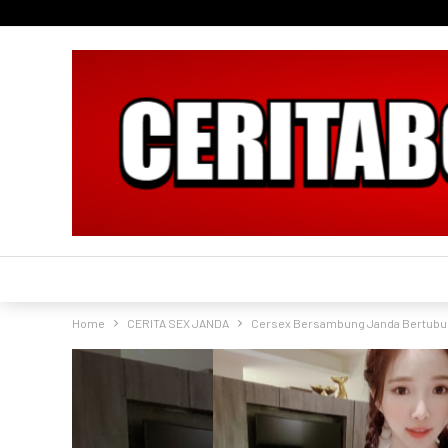
Home
CERITA SEX JANDA
Cersex Bersambung Janda Bertubuh