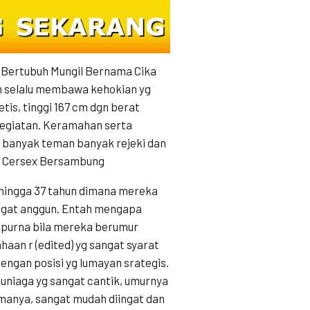
Bertubuh Mungil Bernama Cika
n selalu membawa kehokian yg
tis, tinggi 167 cm dgn berat
egiatan. Keramahan serta
p banyak teman banyak rejeki dan
a. Cersex Bersambung
 hingga 37 tahun dimana mereka
angat anggun. Entah mengapa
purna bila mereka berumur
haan r (edited) yg sangat syarat
ngan posisi yg lumayan srategis.
uniaga yg sangat cantik, umurnya
amanya, sangat mudah diingat dan