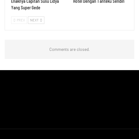
Enaknya Capitan Susu Lidya
Hotel Dengan Tanteku Sendiri
Yang Super Gede
PREV
NEXT
Comments are closed.