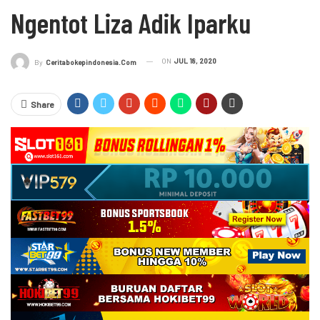
Ngentot Liza Adik Iparku
ON
JUL 18, 2020
By
Ceritabokepindonesia.com
Share