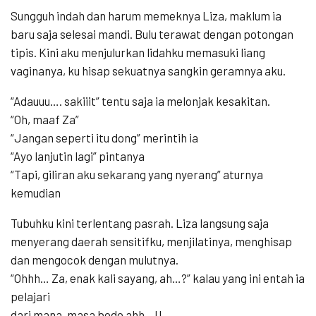
Sungguh indah dan harum memeknya Liza, maklum ia
baru saja selesai mandi. Bulu terawat dengan potongan
tipis. Kini aku menjulurkan lidahku memasuki liang
vaginanya, ku hisap sekuatnya sangkin geramnya aku.
“Adauuu…. sakiiit” tentu saja ia melonjak kesakitan.
“Oh, maaf Za”
“Jangan seperti itu dong” merintih ia
“Ayo lanjutin lagi” pintanya
“Tapi, giliran aku sekarang yang nyerang” aturnya
kemudian
Tubuhku kini terlentang pasrah. Liza langsung saja
menyerang daerah sensitifku, menjilatinya, menghisap
dan mengocok dengan mulutnya.
“Ohhh… Za, enak kali sayang, ah…?” kalau yang ini entah ia
pelajari
dari mana, masa bodo ahh…!!