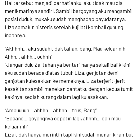
Hal tersebut menjadi perhatianku, aku tidak mau dia
menikmatinya sendiri. Sambil bergoyang aku mengambil
posisi duduk, mukaku sudah menghadap payudaranya.
Liza semakin histeris setelah kujilati kembali gunung
indahnya.
“Akhhhh… aku sudah tidak tahan, bang. Mau keluar nih.
Ahhh… ahhh… ouhhh”
“Jangan dulu Za, tahan ya bentar” hanya sekali balik kini
aku sudah berada diatas tubuh Liza, genjotan demi
genjotan kulesakkan ke memeknya. Liza terjerit-jerit
kesakitan sambil menekan pantatku dengan kedua tumit
kakinya, seolah kurang dalam lagi kulesakkan.
“Ampuuuun… ahhhh… ahhhh… trus, Bang”
“Baaang… goyangnya cepatin lagi, ahhhh… dah mau
keluar nih”
Liza tidak hanya merintih tapi kini sudah menarik rambut