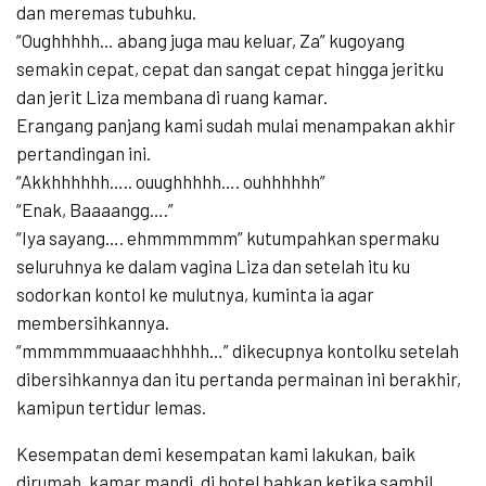
dan meremas tubuhku.
“Oughhhhh… abang juga mau keluar, Za” kugoyang
semakin cepat, cepat dan sangat cepat hingga jeritku
dan jerit Liza membana di ruang kamar.
Erangang panjang kami sudah mulai menampakan akhir
pertandingan ini.
“Akkhhhhhh….. ouughhhhh…. ouhhhhhh”
“Enak, Baaaangg….”
“Iya sayang…. ehmmmmmm” kutumpahkan spermaku
seluruhnya ke dalam vagina Liza dan setelah itu ku
sodorkan kontol ke mulutnya, kuminta ia agar
membersihkannya.
“mmmmmmuaaachhhhh…” dikecupnya kontolku setelah
dibersihkannya dan itu pertanda permainan ini berakhir,
kamipun tertidur lemas.
Kesempatan demi kesempatan kami lakukan, baik
dirumah, kamar mandi, di hotel bahkan ketika sambil