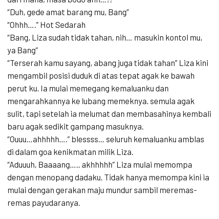
“Duh, gede amat barang mu, Bang”
“Ohhh….” Hot Sedarah
“Bang, Liza sudah tidak tahan, nih… masukin kontol mu,
ya Bang”
“Terserah kamu sayang, abang juga tidak tahan” Liza kini
mengambil posisi duduk di atas tepat agak ke bawah
perut ku. Ia mulai memegang kemaluanku dan
mengarahkannya ke lubang memeknya. semula agak
sulit, tapi setelah ia melumat dan membasahinya kembali
baru agak sedikit gampang masuknya.
“Ouuu…ahhhhh….” blessss… seluruh kemaluanku amblas
di dalam goa kenikmatan milik Liza.
“Aduuuh, Baaaang….. akhhhhh” Liza mulai memompa
dengan menopang dadaku. Tidak hanya memompa kini ia
mulai dengan gerakan maju mundur sambil meremas-
remas payudaranya.