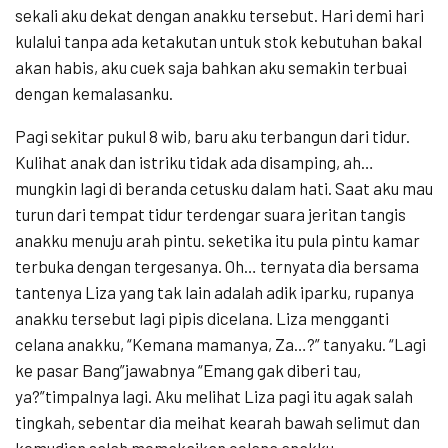
sekali aku dekat dengan anakku tersebut. Hari demi hari
kulalui tanpa ada ketakutan untuk stok kebutuhan bakal
akan habis, aku cuek saja bahkan aku semakin terbuai
dengan kemalasanku.
Pagi sekitar pukul 8 wib, baru aku terbangun dari tidur.
Kulihat anak dan istriku tidak ada disamping, ah…
mungkin lagi di beranda cetusku dalam hati. Saat aku mau
turun dari tempat tidur terdengar suara jeritan tangis
anakku menuju arah pintu. seketika itu pula pintu kamar
terbuka dengan tergesanya. Oh… ternyata dia bersama
tantenya Liza yang tak lain adalah adik iparku, rupanya
anakku tersebut lagi pipis dicelana. Liza mengganti
celana anakku, “Kemana mamanya, Za…?” tanyaku. “Lagi
ke pasar Bang”jawabnya “Emang gak diberi tau,
ya?”timpalnya lagi. Aku melihat Liza pagi itu agak salah
tingkah, sebentar dia meihat kearah bawah selimut dan
kemudian salah memakaikan celana anakku.