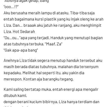
“Abisnya agak gelap, bang”
“ooo…!?”
Aku berusaha meraih lampu di atasku. Tiba-tiba saja
entah bagaimana kursi plastik yang ku injak oleng ke arah
Liza. Dan… braaak aku jatuh ke ranjang, aku menghimpit
Liza. Hot Sedarah
“Ou…ou…”apa yang terjadi. Handuk yang menutupi bagian
atas tubuhnya terbuka. “Maaf, Za”
“Gak apa-apa bang”
Anehnya Liza tidak segera menutup handuk tersebut aku
masih berada diatas tubuhnya, malahan dia tersenyum
kepadaku. Melihat hal seperti itu, aku yakin dia
merespon. Kontan aja barangku tegang.
Kami saling bertatap muka, entah energi apa mengalir
ditubuh kami,
dengan berani kucium bibirnya, Liza hanya terdiam dan