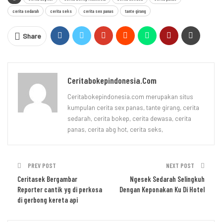
cerita sedarah
cerita seks
cerita sex panas
tante girang
Share
Ceritabokepindonesia.com
Ceritabokepindonesia.com merupakan situs
kumpulan cerita sex panas, tante girang, cerita
sedarah, cerita bokep, cerita dewasa, cerita
panas, cerita abg hot, cerita seks,
PREV POST
NEXT POST
Ceritasek Bergambar
Ngesek Sedarah Selingkuh
Reporter cantik yg di perkosa
Dengan Keponakan Ku Di Hotel
di gerbong kereta api